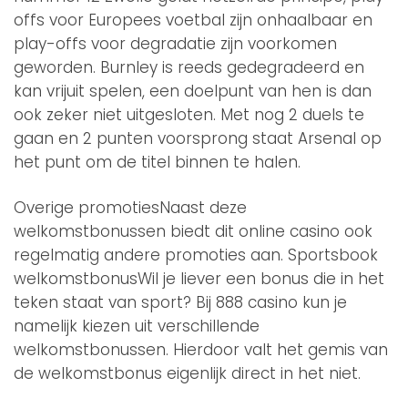
offs voor Europees voetbal zijn onhaalbaar en
play-offs voor degradatie zijn voorkomen
geworden. Burnley is reeds gedegradeerd en
kan vrijuit spelen, een doelpunt van hen is dan
ook zeker niet uitgesloten. Met nog 2 duels te
gaan en 2 punten voorsprong staat Arsenal op
het punt om de titel binnen te halen.
Overige promotiesNaast deze
welkomstbonussen biedt dit online casino ook
regelmatig andere promoties aan. Sportsbook
welkomstbonusWil je liever een bonus die in het
teken staat van sport? Bij 888 casino kun je
namelijk kiezen uit verschillende
welkomstbonussen. Hierdoor valt het gemis van
de welkomstbonus eigenlijk direct in het niet.