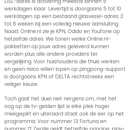
DSL-adres is activering meestal binnen 5
werkdagen klaar. Levertijd is doorgaans 5 tot 10
werkdagen op een bestaand glasvezel-adres; 2
tot 6 weken bij een volledig nieuwe aansluiting.
Naast Online.nl zie je KPN, Odido en Youfone op
hetzelfde adres. We tonen welke Online.nl-
pakketten op jouw adres geleverd kunnen
worden plus alle andere providers ter
vergelijking. Voor huishoudens die thuis werken
en geen risico willen lopen op pingpong-support
is doorgaans KPN of DELTA rechtstreeks een
veiliger keuze.
Toch gaat het duel niet nergens om, met het
oog op de tv-gelden lijst is elke plek hoger
meegepikt en uiteraard staat ook de eer op het
programma. Voor nummer 13 Fortuna en
nummer 12 Zwolle geldt hetzelfde principe, play-