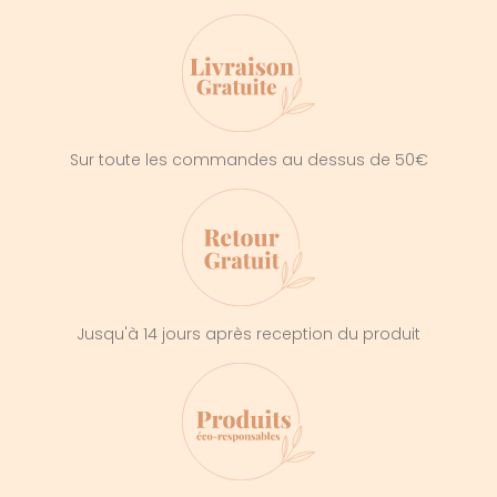
Sur toute les commandes au dessus de 50€
Jusqu'à 14 jours après reception du produit