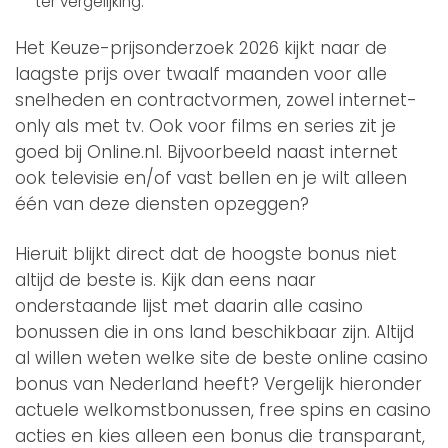
ter vergelijking.
Het Keuze-prijsonderzoek 2026 kijkt naar de
laagste prijs over twaalf maanden voor alle
snelheden en contractvormen, zowel internet-
only als met tv. Ook voor films en series zit je
goed bij Online.nl. Bijvoorbeeld naast internet
ook televisie en/of vast bellen en je wilt alleen
één van deze diensten opzeggen?
Hieruit blijkt direct dat de hoogste bonus niet
altijd de beste is. Kijk dan eens naar
onderstaande lijst met daarin alle casino
bonussen die in ons land beschikbaar zijn. Altijd
al willen weten welke site de beste online casino
bonus van Nederland heeft? Vergelijk hieronder
actuele welkomstbonussen, free spins en casino
acties en kies alleen een bonus die transparant,