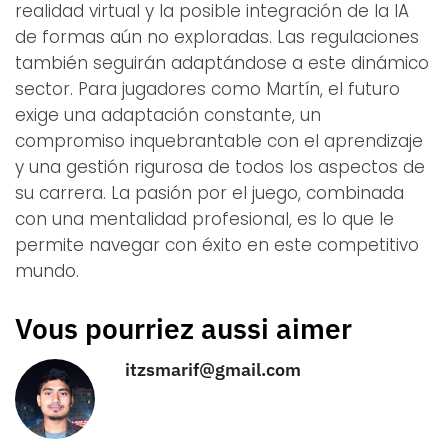
realidad virtual y la posible integración de la IA
de formas aún no exploradas. Las regulaciones
también seguirán adaptándose a este dinámico
sector. Para jugadores como Martín, el futuro
exige una adaptación constante, un
compromiso inquebrantable con el aprendizaje
y una gestión rigurosa de todos los aspectos de
su carrera. La pasión por el juego, combinada
con una mentalidad profesional, es lo que le
permite navegar con éxito en este competitivo
mundo.
Vous pourriez aussi aimer
itzsmarif@gmail.com