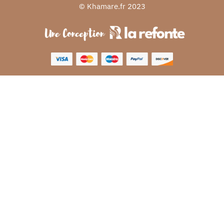
© Khamare.fr 2023