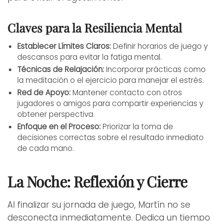
Claves para la Resiliencia Mental
Establecer Límites Claros:
Definir horarios de juego y
descansos para evitar la fatiga mental.
Técnicas de Relajación:
Incorporar prácticas como
la meditación o el ejercicio para manejar el estrés.
Red de Apoyo:
Mantener contacto con otros
jugadores o amigos para compartir experiencias y
obtener perspectiva.
Enfoque en el Proceso:
Priorizar la toma de
decisiones correctas sobre el resultado inmediato
de cada mano.
La Noche: Reflexión y Cierre
Al finalizar su jornada de juego, Martín no se
desconecta inmediatamente. Dedica un tiempo