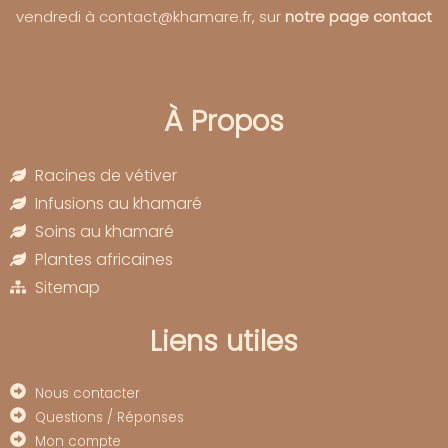
vendredi à contact@khamare.fr, sur
notre page contact
À Propos
Racines de vétiver
Infusions au khamaré
Soins au khamaré
Plantes africaines
Sitemap
Liens utiles
Nous contacter
Questions / Réponses
Mon compte