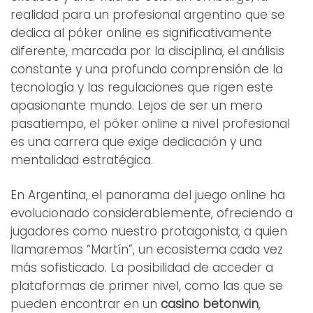
realidad para un profesional argentino que se
dedica al póker online es significativamente
diferente, marcada por la disciplina, el análisis
constante y una profunda comprensión de la
tecnología y las regulaciones que rigen este
apasionante mundo. Lejos de ser un mero
pasatiempo, el póker online a nivel profesional
es una carrera que exige dedicación y una
mentalidad estratégica.
En Argentina, el panorama del juego online ha
evolucionado considerablemente, ofreciendo a
jugadores como nuestro protagonista, a quien
llamaremos “Martín”, un ecosistema cada vez
más sofisticado. La posibilidad de acceder a
plataformas de primer nivel, como las que se
pueden encontrar en un
casino betonwin
,