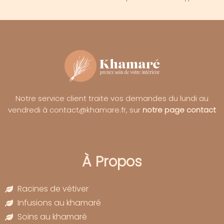
Notre service client traite vos demandes du lundi au
vendredi à contact@khamare.fr, sur
notre page contact
À Propos
Racines de vétiver
Infusions au khamaré
Soins au khamaré