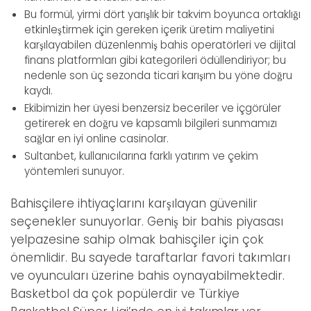
Bu formül, yirmi dört yarışlık bir takvim boyunca ortaklığı
etkinleştirmek için gereken içerik üretim maliyetini
karşılayabilen düzenlenmiş bahis operatörleri ve dijital
finans platformları gibi kategorileri ödüllendiriyor; bu
nedenle son üç sezonda ticari karışım bu yöne doğru
kaydı.
Ekibimizin her üyesi benzersiz beceriler ve içgörüler
getirerek en doğru ve kapsamlı bilgileri sunmamızı
sağlar en iyi online casinolar.
Sultanbet, kullanıcılarına farklı yatırım ve çekim
yöntemleri sunuyor.
Bahisçilere ihtiyaçlarını karşılayan güvenilir
seçenekler sunuyorlar. Geniş bir bahis piyasası
yelpazesine sahip olmak bahisçiler için çok
önemlidir. Bu sayede taraftarlar favori takımları
ve oyuncuları üzerine bahis oynayabilmektedir.
Basketbol da çok popülerdir ve Türkiye