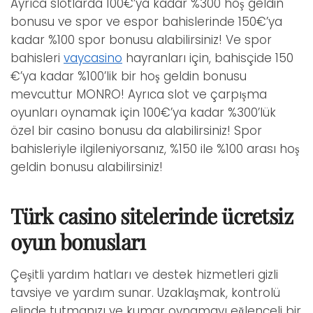
Ayrıca slotlarda 100€’ya kadar %300 hoş geldin
bonusu ve spor ve espor bahislerinde 150€’ya
kadar %100 spor bonusu alabilirsiniz! Ve spor
bahisleri
vaycasino
hayranları için, bahisçide 150
€’ya kadar %100’lik bir hoş geldin bonusu
mevcuttur MONRO! Ayrıca slot ve çarpışma
oyunları oynamak için 100€’ya kadar %300’lük
özel bir casino bonusu da alabilirsiniz! Spor
bahisleriyle ilgileniyorsanız, %150 ile %100 arası hoş
geldin bonusu alabilirsiniz!
Türk casino sitelerinde ücretsiz
oyun bonusları
Çeşitli yardım hatları ve destek hizmetleri gizli
tavsiye ve yardım sunar. Uzaklaşmak, kontrolü
elinde tutmanızı ve kumar oynamayı eğlenceli bir