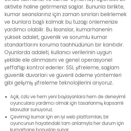
aktivite haline getirmenizi sağlar. Bununla birlikte,
kumar seanslarınız için zaman sınırları belirlemek
ve bunlara bağlı kalmak bu tuzağı önlemenize
yardımcı olabilir. Bu lisanslar, kumarhanenin
yüksek adalet, güvenlik ve sorumlu kumar
standartlarını koruma taahhüdünün bir kanıtıdır.
Oyunlarda adaleti, kullanıcı verilerinin uygun
şekilde ele alınmasını ve genel operasyonel
şeffaflığı kontrol ederler. SSL şifreleme, sağlam
güvenlik duvarları ve güvenli ödeme yöntemleri
gibi gelişmiş şifreleme teknolojilerini arıyoruz.
Açık, özlü ve hem yeni başlayanlara hem de deneyimli
oyunculara yardımcı olmak için tasarlanmış kapsamlı
kılavuzlar sunuyoruz.
Çevrimiçi kumar için en iyi web platformları, bir
oyuncunun hayatındaki tam anlamıyla her durum için
kumarhane bonusları sunar.