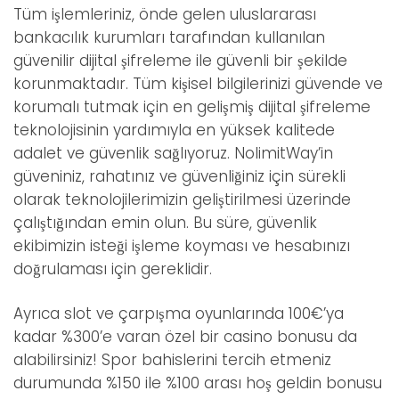
Tüm işlemleriniz, önde gelen uluslararası
bankacılık kurumları tarafından kullanılan
güvenilir dijital şifreleme ile güvenli bir şekilde
korunmaktadır. Tüm kişisel bilgilerinizi güvende ve
korumalı tutmak için en gelişmiş dijital şifreleme
teknolojisinin yardımıyla en yüksek kalitede
adalet ve güvenlik sağlıyoruz. NolimitWay’in
güveniniz, rahatınız ve güvenliğiniz için sürekli
olarak teknolojilerimizin geliştirilmesi üzerinde
çalıştığından emin olun. Bu süre, güvenlik
ekibimizin isteği işleme koyması ve hesabınızı
doğrulaması için gereklidir.
Ayrıca slot ve çarpışma oyunlarında 100€’ya
kadar %300’e varan özel bir casino bonusu da
alabilirsiniz! Spor bahislerini tercih etmeniz
durumunda %150 ile %100 arası hoş geldin bonusu