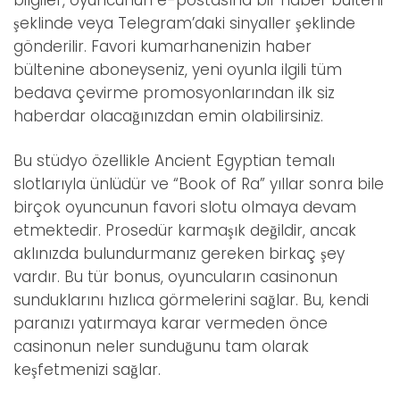
şeklinde veya Telegram’daki sinyaller şeklinde
gönderilir. Favori kumarhanenizin haber
bültenine aboneyseniz, yeni oyunla ilgili tüm
bedava çevirme promosyonlarından ilk siz
haberdar olacağınızdan emin olabilirsiniz.
Bu stüdyo özellikle Ancient Egyptian temalı
slotlarıyla ünlüdür ve “Book of Ra” yıllar sonra bile
birçok oyuncunun favori slotu olmaya devam
etmektedir. Prosedür karmaşık değildir, ancak
aklınızda bulundurmanız gereken birkaç şey
vardır. Bu tür bonus, oyuncuların casinonun
sunduklarını hızlıca görmelerini sağlar. Bu, kendi
paranızı yatırmaya karar vermeden önce
casinonun neler sunduğunu tam olarak
keşfetmenizi sağlar.