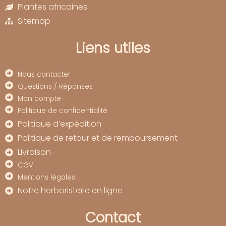
Plantes africaines
Sitemap
Liens utiles
Nous contacter
Questions / Réponses
Mon compte
Politique de confidentialité
Politique d’expédition
Politique de retour et de remboursement
Livraison
CGV
Mentions légales
Notre herboristerie en ligne
Contact