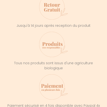
Jusqu'à 14 jours après reception du produit
Tous nos produits sont issus d'une agriculture
biologique
Paiement sécurisé en 4 fois disponible avec Paypal 4x