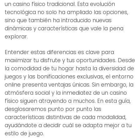
un casino físico tradicional. Esta evolución
tecnológica no solo ha ampliado las opciones,
sino que también ha introducido nuevas
dinámicas y características que vale la pena
explorar.
Entender estas diferencias es clave para
maximizar tu disfrute y tus oportunidades. Desde
la comodidad de tu hogar hasta la diversidad de
juegos y las bonificaciones exclusivas, el entorno
online presenta ventajas únicas. Sin embargo, la
atmósfera social y la inmediatez de un casino
físico siguen atrayendo a muchos. En esta guía,
desglosaremos punto por punto las
características distintivas de cada modalidad,
ayudándote a decidir cuál se adapta mejor a tu
estilo de juego.