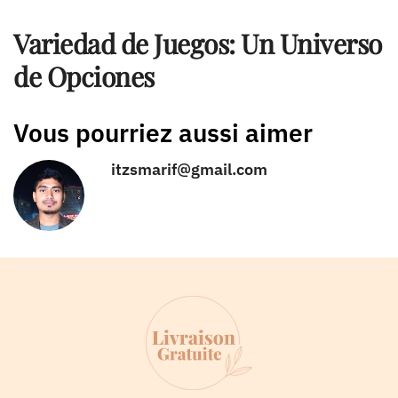
Variedad de Juegos: Un Universo
de Opciones
Vous pourriez aussi aimer
itzsmarif@gmail.com