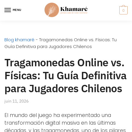
MENU
0
Blog khamaré
-
Tragamonedas Online vs. Físicas: Tu
Guía Definitiva para Jugadores Chilenos
Tragamonedas Online vs.
Físicas: Tu Guía Definitiva
para Jugadores Chilenos
juin 11, 2026
El mundo del juego ha experimentado una
transformación digital masiva en las últimas
décadas, y las tragamonedas, uno de los pilares