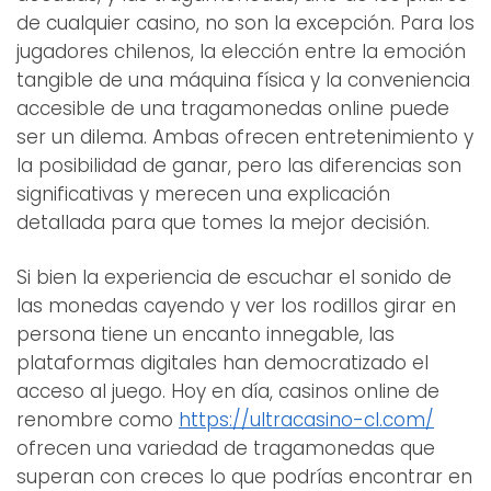
de cualquier casino, no son la excepción. Para los
jugadores chilenos, la elección entre la emoción
tangible de una máquina física y la conveniencia
accesible de una tragamonedas online puede
ser un dilema. Ambas ofrecen entretenimiento y
la posibilidad de ganar, pero las diferencias son
significativas y merecen una explicación
detallada para que tomes la mejor decisión.
Si bien la experiencia de escuchar el sonido de
las monedas cayendo y ver los rodillos girar en
persona tiene un encanto innegable, las
plataformas digitales han democratizado el
acceso al juego. Hoy en día, casinos online de
renombre como
https://ultracasino-cl.com/
ofrecen una variedad de tragamonedas que
superan con creces lo que podrías encontrar en