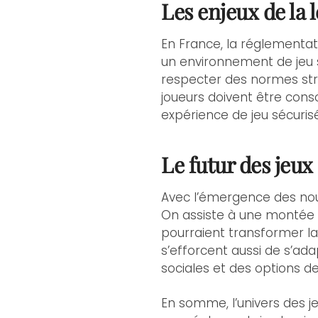
Les enjeux de la l
En France, la réglementat
un environnement de jeu s
respecter des normes stri
joueurs doivent être cons
expérience de jeu sécuris
Le futur des jeux
Avec l’émergence des nouv
On assiste à une montée e
pourraient transformer la
s’efforcent aussi de s’ad
sociales et des options d
En somme, l’univers des j