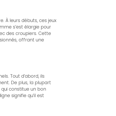
e. À leurs débuts, ces jeux
gamme s’est élargie pour
vec des croupiers. Cette
sionnés, offrant une
ls. Tout d’abord, ils
ent. De plus, la plupart
e qui constitue un bon
ne signifie qu’il est