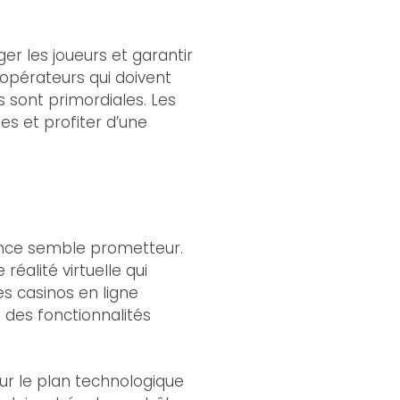
er les joueurs et garantir
 opérateurs qui doivent
s sont primordiales. Les
es et profiter d’une
rance semble prometteur.
éalité virtuelle qui
es casinos en ligne
 des fonctionnalités
sur le plan technologique