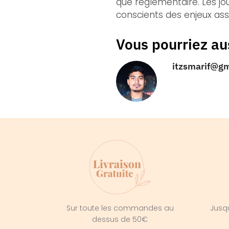
que réglementaire. Les jou
conscients des enjeux as
Vous pourriez au
itzsmarif@g
Sur toute les commandes au
Jusqu
dessus de 50€