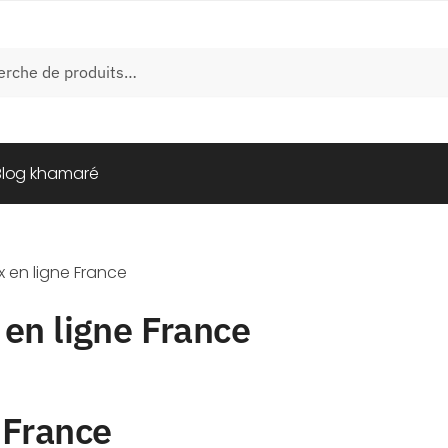
e
Blog khamaré
x en ligne France
 en ligne France
 France