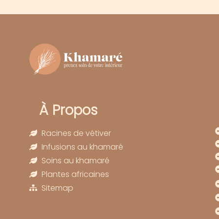
À Propos
Racines de vétiver
Infusions au khamaré
Soins au khamaré
Plantes africaines
Sitemap