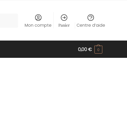
Mon compte
Panier
Centre d’aide
0,00
€
0