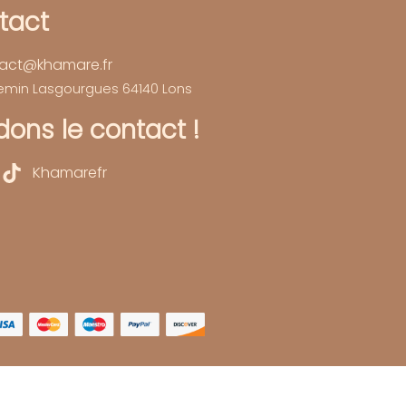
tact
act@khamare.fr
hemin Lasgourgues 64140 Lons
ons le contact !
Khamarefr