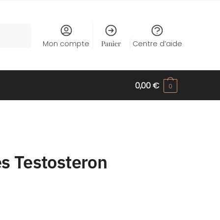
Mon compte
Panier
Centre d’aide
0,00
€
0
r
s Testosteron