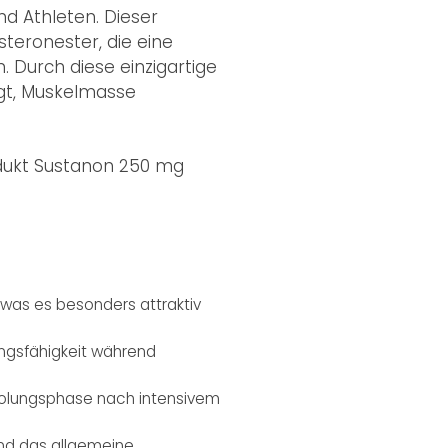
d Athleten. Dieser
teronester, die eine
. Durch diese einzigartige
ägt, Muskelmasse
dukt Sustanon 250 mg
 was es besonders attraktiv
ungsfähigkeit während
holungsphase nach intensivem
nd das allgemeine