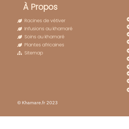
À Propos
Racines de vétiver
Infusions au khamaré
Soins au khamaré
Plantes africaines
Sitemap
© Khamare.fr 2023