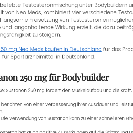
 beliebte Testosteronmischung unter Bodybuildern un
lt von Neo Meds, kombiniert vier verschiedene Testos
und langsame Freisetzung von Testosteron ermöglichen
e und langanhaltende Wirkung erzielt, die dazu beitr
ngsfähigkeit zu steigern.
250 mg Neo Meds kaufen in Deutschland
für das Pro
für Sportarzneimittel in Deutschland.
tanon 250 mg für Bodybuilder
e: Sustanon 250 mg fördert den Muskelaufbau und die Kraft,
 berichten von einer Verbesserung ihrer Ausdauer und Leist
n.
 Die Verwendung von Sustanon kann zu einer schnelleren Er
osteron hat auch positive Auswirkungen auf die Stimmung u