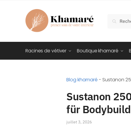
Recherch
Racines de vétiver
Boutique khamaré
Blog khamaré
-
Sustanon 250
Sustanon 250
für Bodybuild
juillet 3, 2026