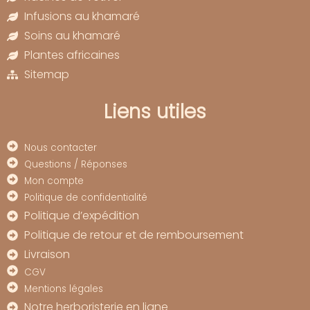
Infusions au khamaré
Soins au khamaré
Plantes africaines
Sitemap
Liens utiles
Nous contacter
Questions / Réponses
Mon compte
Politique de confidentialité
Politique d’expédition
Politique de retour et de remboursement
Livraison
CGV
Mentions légales
Notre herboristerie en ligne