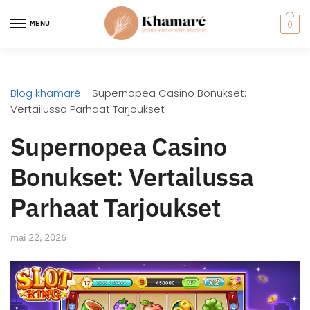
MENU
0
Blog khamaré
-
Supernopea Casino Bonukset:
Vertailussa Parhaat Tarjoukset
Supernopea Casino
Bonukset: Vertailussa
Parhaat Tarjoukset
mai 22, 2026