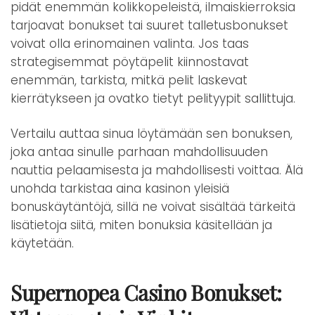
pidät enemmän kolikkopeleistä, ilmaiskierroksia
tarjoavat bonukset tai suuret talletusbonukset
voivat olla erinomainen valinta. Jos taas
strategisemmat pöytäpelit kiinnostavat
enemmän, tarkista, mitkä pelit laskevat
kierrätykseen ja ovatko tietyt pelityypit sallittuja.
Vertailu auttaa sinua löytämään sen bonuksen,
joka antaa sinulle parhaan mahdollisuuden
nauttia pelaamisesta ja mahdollisesti voittaa. Älä
unohda tarkistaa aina kasinon yleisiä
bonuskäytäntöjä, sillä ne voivat sisältää tärkeitä
lisätietoja siitä, miten bonuksia käsitellään ja
käytetään.
Supernopea Casino Bonukset: