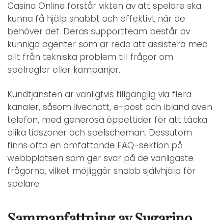
Casino Online förstår vikten av att spelare ska
kunna få hjälp snabbt och effektivt när de
behöver det. Deras supportteam består av
kunniga agenter som är redo att assistera med
allt från tekniska problem till frågor om
spelregler eller kampanjer.
Kundtjänsten är vanligtvis tillgänglig via flera
kanaler, såsom livechatt, e-post och ibland även
telefon, med generösa öppettider för att täcka
olika tidszoner och spelscheman. Dessutom
finns ofta en omfattande FAQ-sektion på
webbplatsen som ger svar på de vanligaste
frågorna, vilket möjliggör snabb självhjälp för
spelare.
Sammanfattning av Sugarino