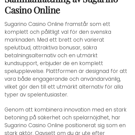
Casino Online
Sugarino Casino Online framstår som ett
komplett och pålitligt val för den svenska
marknaden. Med ett brett och varierat
spelutbud, attraktiva bonusar, säkra
betalningsalternativ och en utmärkt
kundsupport, erbjuder de en komplett
spelupplevelse. Plattformen är designad för att
vara både engagerande och användarvänlig,
vilket gör den till ett utmärkt alternativ för alla
typer av spelentusiaster.
Genom att kombinera innovation med en stark
betoning på säkerhet och spelarnöjdhet, har
Sugarino Casino Online positionerat sig som en
stark aktör. Oavsett om du är ute efter