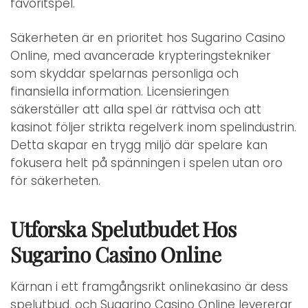
favoritspel.
Säkerheten är en prioritet hos Sugarino Casino
Online, med avancerade krypteringstekniker
som skyddar spelarnas personliga och
finansiella information. Licensieringen
säkerställer att alla spel är rättvisa och att
kasinot följer strikta regelverk inom spelindustrin.
Detta skapar en trygg miljö där spelare kan
fokusera helt på spänningen i spelen utan oro
för säkerheten.
Utforska Spelutbudet Hos
Sugarino Casino Online
Kärnan i ett framgångsrikt onlinekasino är dess
spelutbud, och Sugarino Casino Online levererar