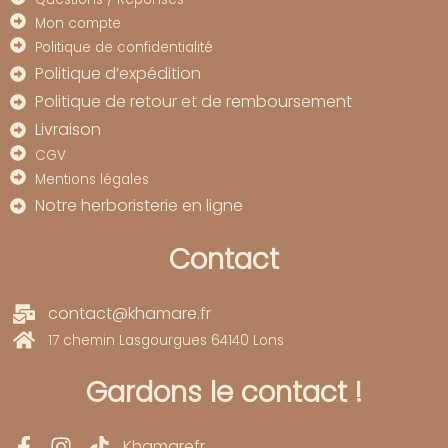
Mon compte
Politique de confidentialité
Politique d’expédition
Politique de retour et de remboursement
Livraison
CGV
Mentions légales
Notre herboristerie en ligne
Contact
contact@khamare.fr
17 chemin Lasgourgues 64140 Lons
Gardons le contact !
Khamarefr