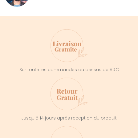
Sur toute les commandes au dessus de 50€
Jusqu'à 14 jours après reception du produit