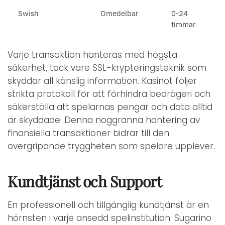
Swish
Omedelbar
0-24
timmar
Varje transaktion hanteras med högsta
säkerhet, tack vare SSL-krypteringsteknik som
skyddar all känslig information. Kasinot följer
strikta protokoll för att förhindra bedrägeri och
säkerställa att spelarnas pengar och data alltid
är skyddade. Denna noggranna hantering av
finansiella transaktioner bidrar till den
övergripande tryggheten som spelare upplever.
Kundtjänst och Support
En professionell och tillgänglig kundtjänst är en
hörnsten i varje ansedd spelinstitution. Sugarino