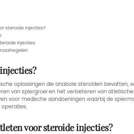
?
r steroide injecties?
k
eroide injecties
smaatregelen
injecties?
edische oplossingen die anabole steroïden bevatten,
ren van spiergroei en het verbeteren van atletische
en voor medische aandoeningen waarbij de spiermas
 operaties.
leten voor steroide injecties?