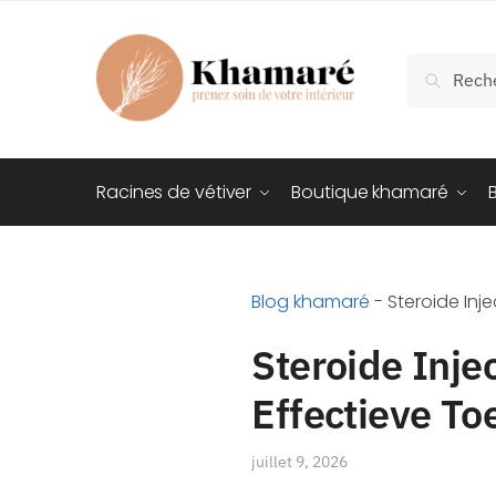
Recherch
Racines de vétiver
Boutique khamaré
Blog khamaré
-
Steroide Inj
Steroide Inje
Effectieve To
juillet 9, 2026