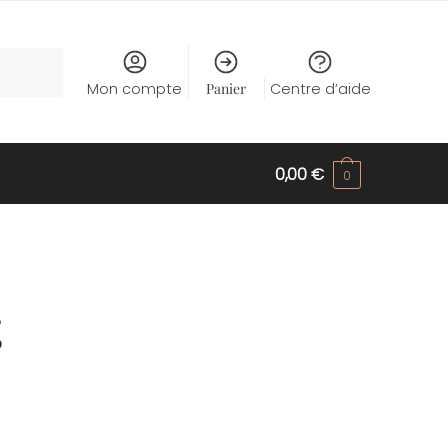
Mon compte
Panier
Centre d’aide
0,00
€
0
g