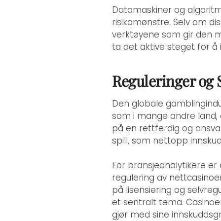
Datamaskiner og algoritmer 
risikomønstre. Selv om dis
verktøyene som gir den m
ta det aktive steget for 
Reguleringer og 
Den globale gamblingindus
som i mange andre land, e
på en rettferdig og ansva
spill, som nettopp innsku
For bransjeanalytikere er
regulering av nettcasinoe
på lisensiering og selvreg
et sentralt tema. Casinoe
gjør med sine innskuddsg