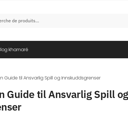
e
Blog khamaré
n Guide til Ansvarlig Spill og Innskuddsgrenser
 Guide til Ansvarlig Spill o
enser