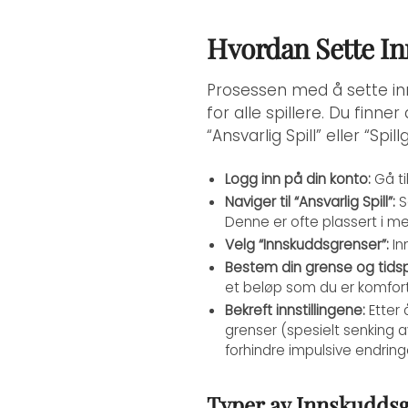
Hvordan Sette I
Prosessen med å sette inn
for alle spillere. Du finne
“Ansvarlig Spill” eller “Sp
Logg inn på din konto:
Gå ti
Naviger til “Ansvarlig Spill”:
Se
Denne er ofte plassert i m
Velg “Innskuddsgrenser”:
In
Bestem din grense og tids
et beløp som du er komfor
Bekreft innstillingene:
Etter 
grenser (spesielt senking a
forhindre impulsive endring
Typer av Innskudds