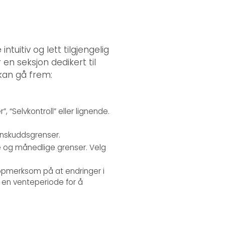
uitiv og lett tilgjengelig
 en seksjon dedikert til
u kan gå frem:
”, “Selvkontroll” eller lignende.
innskuddsgrenser.
ge og månedlige grenser. Velg
oppmerksom på at endringer i
a en venteperiode for å