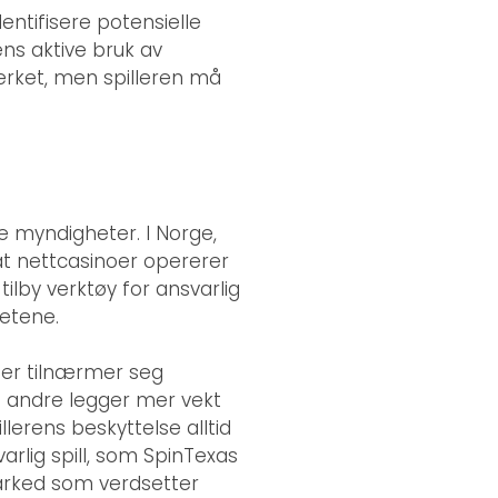
dentifisere potensielle
ens aktive bruk av
erket, men spilleren må
e myndigheter. I Norge,
 at nettcasinoer opererer
ilby verktøy for ansvarlig
hetene.
oner tilnærmer seg
s andre legger mer vekt
llerens beskyttelse alltid
arlig spill, som SpinTexas
marked som verdsetter