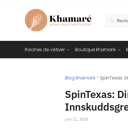
Recherch
Racines de vétiver
Boutique khamaré
Blog khamaré
-
SpinTexas: Di
SpinTexas: Din
Innskuddsgr
juin 11, 2026