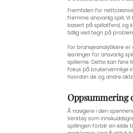
Fremtiden for nettcasinoer
fremme ansvarlig spill. Vi
basert på spillatferd, og k
tidlig ved tegn på problema
For bransjeanalytikere er 
løsninger for ansvarlig spi
spillerne. Dette kan føre t
fokus på brukervennlige in
hvordan de og andre aktøre
Oppsummering og
Å navigere i den spennend
Verktøy som innskuddsgren
spillingen forblir en kilde