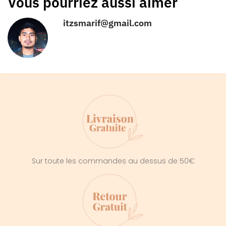
Vous pourriez aussi aimer
itzsmarif@gmail.com
Sur toute les commandes au dessus de 50€