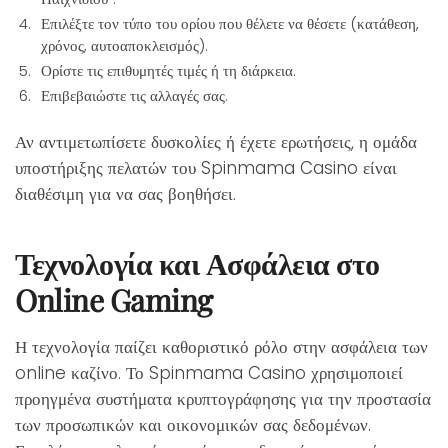
Επιλέξτε τον τύπο του ορίου που θέλετε να θέσετε (κατάθεση,
χρόνος, αυτοαποκλεισμός).
Ορίστε τις επιθυμητές τιμές ή τη διάρκεια.
Επιβεβαιώστε τις αλλαγές σας.
Αν αντιμετωπίσετε δυσκολίες ή έχετε ερωτήσεις, η ομάδα
υποστήριξης πελατών του Spinmama Casino είναι
διαθέσιμη για να σας βοηθήσει.
Τεχνολογία και Ασφάλεια στο
Online Gaming
Η τεχνολογία παίζει καθοριστικό ρόλο στην ασφάλεια των
online καζίνο. Το Spinmama Casino χρησιμοποιεί
προηγμένα συστήματα κρυπτογράφησης για την προστασία
των προσωπικών και οικονομικών σας δεδομένων.