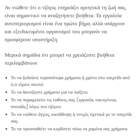
Αν νιώθετε ότι ο τζόγος επηρεάζει αρνητικά τη ζωή σας,
είναι σημαντικό να αναζητήσετε βοήθεια. Τα εργαλεία
αυτοπεριορισμού είναι ένα πρώτο βήμα, αλλά υπάρχουν
και εξειδικευμένοι οργανισμοί που μπορούν να
προσφέρουν υποστήριξη.
Μερικά σημάδια ότι μπορεί να χρειάζεστε βοήθεια
περιλαμβάνουν:
Το να ξοδεύετε περισσότερα χρήματα ή χρόνο στο παιχνίδι από
ό,τι είχατε σκοπό.
Το να δανείζεστε χρήματα για να παίξετε.
Το να παραμελείτε τις ευθύνες σας (εργασία, οικογένεια,
σπουδές) λόγω του τζόγου.
Το να νιώθετε άγχος, κατάθλιψη ή ενοχές σχετικά με το παιχνίδι
σας.
Το να προσπαθείτε να κερδίσετε πίσω τα χαμένα σας χρήματα.