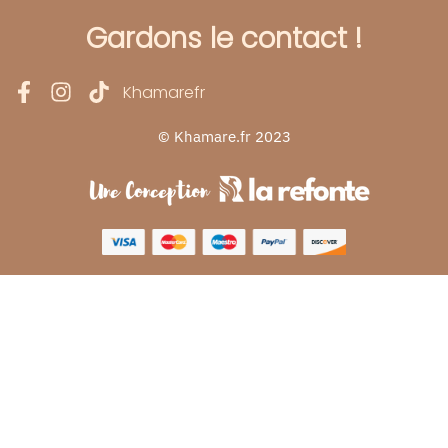
Gardons le contact !
Khamarefr
© Khamare.fr 2023