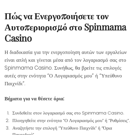
Πώς να Ενεργοποιήσετε τον
Αυτοπεριορισμό στο Spinmama
Casino
Η διαδικασία για την ενεργοποίηση αυτών των εργαλείων
είναι απλή και γίνεται μέσα από τον λογαριασμό σας στο
Spinmama Casino. Συνήθως, θα βρείτε τις επιλογές
αυτές στην ενότητα “Ο Λογαριασμός μου” ή “Υπεύθυνο
Παιχνίδι”.
Βήματα για να θέσετε όρια:
Συνδεθείτε στον λογαριασμό σας στο Spinmama Casino.
Πλοηγηθείτε στην ενότητα “Ο Λογαριασμός μου” ή “Ρυθμίσεις”.
Αναζητήστε την επιλογή “Υπεύθυνο Παιχνίδι” ή “Όρια
Παιχνιδιού”.