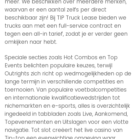
meer. We beschikken over meerdere merken,
waarvan er een aantal zelfs per direct
beschikbaar zijn! Bij TIP Truck Lease bieden we
trucks aan met een full-service contract en
tegen een all-in tarief, zodat je er verder geen
omkijken naar hebt.
Speciale secties zoals Hot Combos en Top
Events belichten populaire keuzes, terwijl
Outrights zich richt op wedmogelijkheden op de
lange termijn in verschillende competities en
toernooien. Van populaire voetbalcompetities
en internationale kwalificatiewedstrijden tot
nichemarkten en e-sports, alles is overzichtelijk
ingedeeld in tabbladen zoals Live, Aankomend,
Topevenementen en Uitslagen voor een vlotte
navigatie. Tot slot creëert het live casino van
Tip-top een evenwichtige omgeving waar