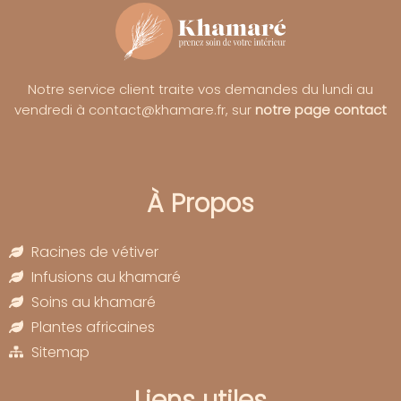
Notre service client traite vos demandes du lundi au
vendredi à contact@khamare.fr, sur
notre page contact
À Propos
Racines de vétiver
Infusions au khamaré
Soins au khamaré
Plantes africaines
Sitemap
Liens utiles