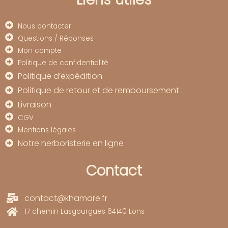
Nous contacter
Questions / Réponses
Mon compte
Politique de confidentialité
Politique d’expédition
Politique de retour et de remboursement
Livraison
CGV
Mentions légales
Notre herboristerie en ligne
Contact
contact@khamare.fr
17 chemin Lasgourgues 64140 Lons