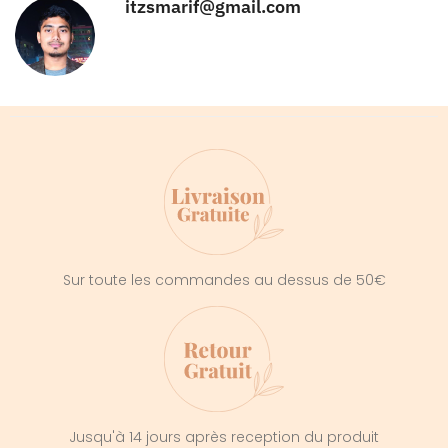
itzsmarif@gmail.com
Sur toute les commandes au dessus de 50€
Jusqu'à 14 jours après reception du produit