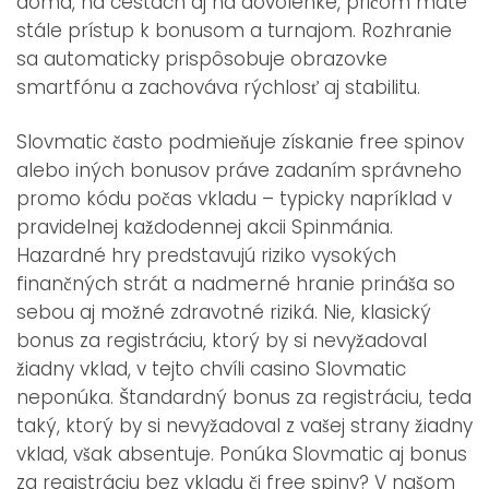
doma, na cestách aj na dovolenke, pričom máte
stále prístup k bonusom a turnajom. Rozhranie
sa automaticky prispôsobuje obrazovke
smartfónu a zachováva rýchlosť aj stabilitu.
Slovmatic často podmieňuje získanie free spinov
alebo iných bonusov práve zadaním správneho
promo kódu počas vkladu – typicky napríklad v
pravidelnej každodennej akcii Spinmánia.
Hazardné hry predstavujú riziko vysokých
finančných strát a nadmerné hranie prináša so
sebou aj možné zdravotné riziká. Nie, klasický
bonus za registráciu, ktorý by si nevyžadoval
žiadny vklad, v tejto chvíli casino Slovmatic
neponúka. Štandardný bonus za registráciu, teda
taký, ktorý by si nevyžadoval z vašej strany žiadny
vklad, však absentuje. Ponúka Slovmatic aj bonus
za registráciu bez vkladu či free spiny? V našom