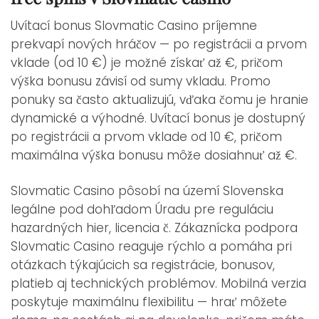
Uvítací bonus Slovmatic Casino príjemne
prekvapí nových hráčov — po registrácii a prvom
vklade (od 10 €) je možné získať až €, pričom
výška bonusu závisí od sumy vkladu. Promo
ponuky sa často aktualizujú, vďaka čomu je hranie
dynamické a výhodné. Uvítací bonus je dostupný
po registrácii a prvom vklade od 10 €, pričom
maximálna výška bonusu môže dosiahnuť až €.
Slovmatic Casino pôsobí na území Slovenska
legálne pod dohľadom Úradu pre reguláciu
hazardných hier, licencia č. Zákaznícka podpora
Slovmatic Casino reaguje rýchlo a pomáha pri
otázkach týkajúcich sa registrácie, bonusov,
platieb aj technických problémov. Mobilná verzia
poskytuje maximálnu flexibilitu — hrať môžete