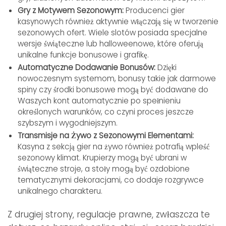
Gry z Motywem Sezonowym:
Producenci gier
kasynowych również aktywnie włączają się w tworzenie
sezonowych ofert. Wiele slotów posiada specjalne
wersje świąteczne lub halloweenowe, które oferują
unikalne funkcje bonusowe i grafikę.
Automatyczne Dodawanie Bonusów:
Dzięki
nowoczesnym systemom, bonusy takie jak darmowe
spiny czy środki bonusowe mogą być dodawane do
Waszych kont automatycznie po spełnieniu
określonych warunków, co czyni proces jeszcze
szybszym i wygodniejszym.
Transmisje na Żywo z Sezonowymi Elementami:
Kasyna z sekcją gier na żywo również potrafią wpleść
sezonowy klimat. Krupierzy mogą być ubrani w
świąteczne stroje, a stoły mogą być ozdobione
tematycznymi dekoracjami, co dodaje rozgrywce
unikalnego charakteru.
Z drugiej strony, regulacje prawne, zwłaszcza te