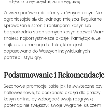
zdążycie je wykorzystać, zanim wygasną.
Zawsze porównujcie oferty z różnych kasyn. Nie
ograniczajcie się do jednego miejsca. Regularne
sprawdzanie stron z rankingami kasyn lub
bezpośrednio stron samych kasyn pozwoli Wam
znaleźć najkorzystniejsze okazje. Pamiętajcie, że
najlepsza promocja to taka, która jest
dopasowana do Waszych indywidualnych
potrzeb i stylu gry.
Podsumowanie i Rekomendacje
Sezonowe promocje, takie jak te świąteczne czy
halloweenowe, to doskonała okazja dla graczy
kasyn online, by wzbogacić swoją rozgrywkę i
potencjalnie zwiększyć swoje wygrane. Kluczem