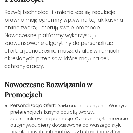
Rozwój technologii i zmieniające się regulacje
prawne mają ogromny wpływ na to, jak kasyna
online tworzą i oferują swoje promocje.
Nowoczesne platformy wykorzystują
zaawansowane algorytmy do personalizacji
ofert, a jednocześnie muszą działać w ramach
określonych przepisów, które mają na celu
ochronę graczy.
Nowoczesne Rozwiązania w
Promocjach
Personalizacja Ofert:
Dzięki analizie danych o Waszych
preferencjach, kasyna potrafią tworzyć
spersonalizowane promocje. Oznacza to, że możecie
otrzymywać oferty dopasowane do Waszego stylu
gry, ulubionych automatów czy historii depozytów.