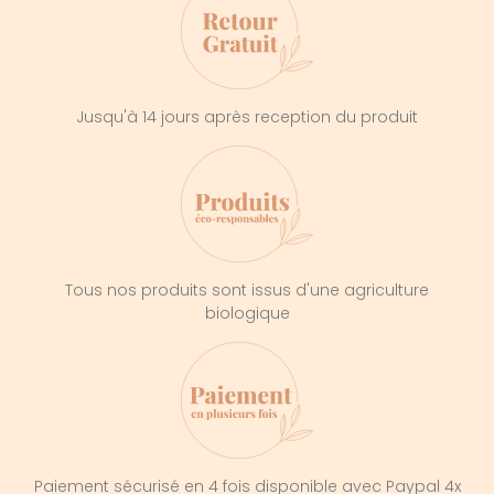
Jusqu'à 14 jours après reception du produit
Tous nos produits sont issus d'une agriculture
biologique
Paiement sécurisé en 4 fois disponible avec Paypal 4x