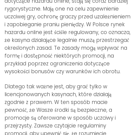
dotyczące hazardu online, stają się coraz bardziej
rygorystyczne. Mają one na celu zapewnienie
uczciwej gry, ochronę graczy przed uzależnieniem
i zapobieganie praniu pieniędzy. W Polsce rynek
hazardu online jest ściśle regulowany, co oznacza,
że kasyna działające legalnie muszą przestrzegać
określonych zasad. Te zasady mogą wpływać na
formę i dostępność niektórych promocji, na
przykład poprzez ograniczenia dotyczące
wysokości bonusów czy warunków ich obrotu.
Dlatego tak ważne jest, aby grać tylko w
licencjonowanych kasynach, które działają
zgodnie z prawem. W ten sposób macie
pewność, że Wasze środki są bezpieczne, a
promocje są oferowane w sposób uczciwy i
przejrzysty. Zawsze czytajcie regulaminy
promocji, aby upewnić się, że rozumiecie