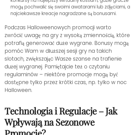
konkursy na najlepszy wirtualny kostium, gdzie gracze
mogą pochwalić się swoimi awatarami lub zdjęciami, a
najciekawsze kreacje nagradzane są bonusami.
Podczas Halloweenowych promocji warto
zwrócić uwagę na gry z wysoką zmiennością, które
potrafią generować duże wygrane. Bonusy mogą
pomóc Wam w dłuższej sesji gry na takich
slotach, zwiększając Wasze szanse na trafienie
dużej wygranej. Pamiętajcie też o czytaniu
regulaminów – niektóre promocje mogą być
dostępne tylko przez krótki czas, np. tylko w noc
Halloween.
Technologia i Regulacje – Jak
Wpływają na Sezonowe
Promocje?