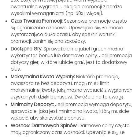
ewentualne wygrane. Unikajcie promocji z bardzo
wysokimi wymaganiami (np. 50x i więcej).
Czas Trwania Promocji:
Sezonowe promocje często
są ograniczone czasowo. Upewnijcie się, że macie
wystarczająco dużo czasu, aby spełnić warunki
promocji, zanim się ona zakończy.
Dostępne Gry:
Sprawdźcie, na jakich grach można
wykorzystać bonus lub darmowe spiny. Jeśli promocja
dotyczy gier, w które lubicie grać, jest to dodatkowy
plus.
Maksymalna Kwota Wypłaty:
Niektóre promocje,
zwłaszcza te bez depozytu, mogą mieć limit
maksymalnej kwoty, jaką można wypłacić z wygranych
uzyskanych dzięki bonusowi. Zwróćcie na to uwagę.
Minimalny Depozyt:
Jeśli promocja wymaga depozytu,
sprawdźcie, jaka jest minimalna kwota, którą musicie
wpłacić, aby skorzystać z bonusu.
Ważność Darmowych Spinów:
Darmowe spiny często
mają ograniczony czas ważności. Upewnijcie się, że