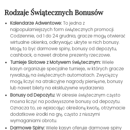
Rodzaje Świątecznych Bonusów
Kalendarze Adwentowe:
To jedna z
najpopularniejszych form świątecznych promocji.
Codziennie, od 1 do 24 grudnia, gracze mogą otwierać
wirtualne okienka, odkrywając ukryte w nich bonusy.
Mogą to być darmowe spiny, bonusy od depozytu,
cashback, a nawet drobne prezenty rzeczowe.
Turnieje Slotowe z Motywem Świątecznym:
Wiele
kasyn organizuje specjalne turnieje, w których gracze
rywalizują na świątecznych automatach. Zwycięzcy
mogą liczyć na atrakcyjne nagrody pieniężne, bonusy
lub nawet bilety na ekskluzywne wydarzenia.
Bonusy od Depozytu:
W okresie świątecznym często
można liczyć na podwyższone bonusy od depozytu.
Oznacza to, że wpłacając określoną kwotę, otrzymacie
dodatkowe środki na grę, często z niższymi
wymaganiami obrotu.
Darmowe Spiny:
Wiele kasyn oferuje darmowe spiny