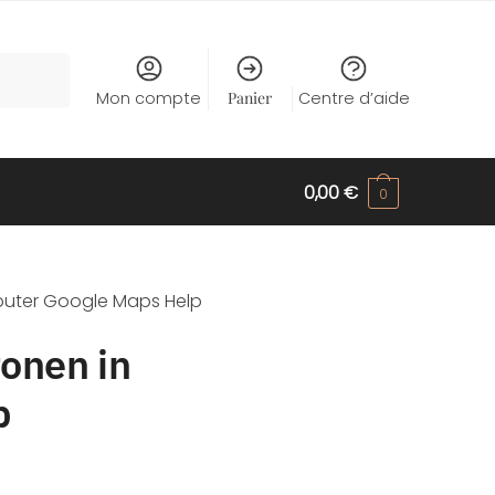
Mon compte
Panier
Centre d’aide
0,00
€
0
puter Google Maps Help
tonen in
p