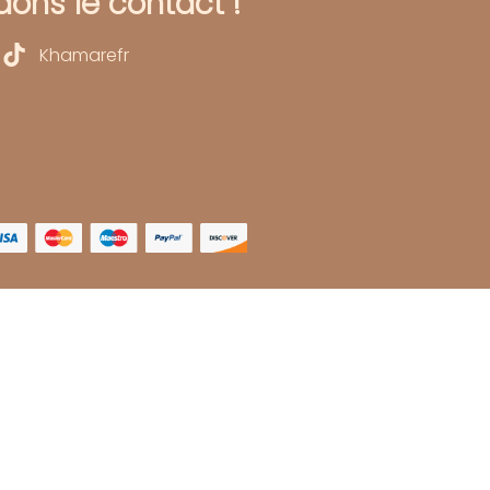
ons le contact !
Khamarefr