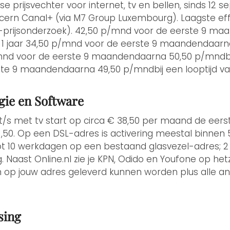
se prijsvechter voor internet, tv en bellen, sinds 12
ern Canal+ (via M7 Group Luxembourg). Laagste effec
uze-prijsonderzoek). 42,50 p/mnd voor de eerste 9 m
n 1 jaar 34,50 p/mnd voor de eerste 9 maandendaar
p/mnd voor de eerste 9 maandendaarna 50,50 p/mndbij 
te 9 maandendaarna 49,50 p/mndbij een looptijd van
gie en Software
bit/s met tv start op circa € 38,50 per maand de eer
61,50. Op een DSL-adres is activering meestal binnen
tot 10 werkdagen op een bestaand glasvezel-adres; 2 
g. Naast Online.nl zie je KPN, Odido en Youfone op he
n op jouw adres geleverd kunnen worden plus alle an
sing