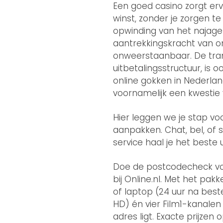
Een goed casino zorgt erv
winst, zonder je zorgen t
opwinding van het najagen
aantrekkingskracht van on
onweerstaanbaar. De tran
uitbetalingsstructuur, is 
online gokken in Nederlan
voornamelijk een kwestie 
Hier leggen we je stap voo
aanpakken. Chat, bel, of 
service haal je het beste ui
Doe de postcodecheck voo
bij Online.nl. Met het pa
of laptop (24 uur na beste
HD) én vier Film1-kanalen
adres ligt. Exacte prijzen