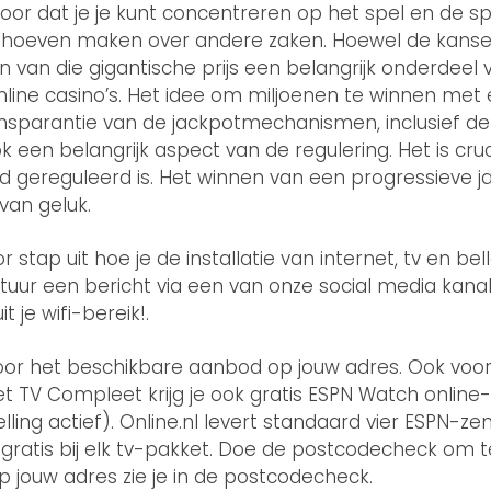
oor dat je je kunt concentreren op het spel en de s
e hoeven maken over andere zaken. Hoewel de kansen k
 van die gigantische prijs een belangrijk onderdeel 
line casino’s. Het idee om miljoenen te winnen met 
sparantie van de jackpotmechanismen, inclusief d
ook een belangrijk aspect van de regulering. Het is cr
d gereguleerd is. Het winnen van een progressieve ja
van geluk.
r stap uit hoe je de installatie van internet, tv en be
stuur een bericht via een van onze social media kanal
t je wifi-bereik!.
r het beschikbare aanbod op jouw adres. Ook voor fi
kket TV Compleet krijg je ook gratis ESPN Watch onli
lling actief). Online.nl levert standaard vier ESPN-zen
 gratis bij elk tv-pakket. Doe de postcodecheck om t
 op jouw adres zie je in de postcodecheck.