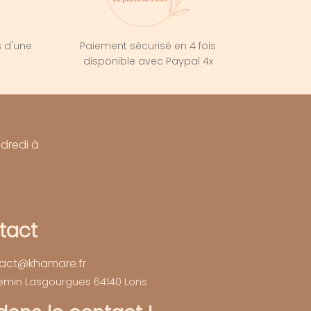
s d'une
Paiement sécurisé en 4 fois
e
disponible avec Paypal 4x
ndredi à
tact
act@khamare.fr
hemin Lasgourgues 64140 Lons