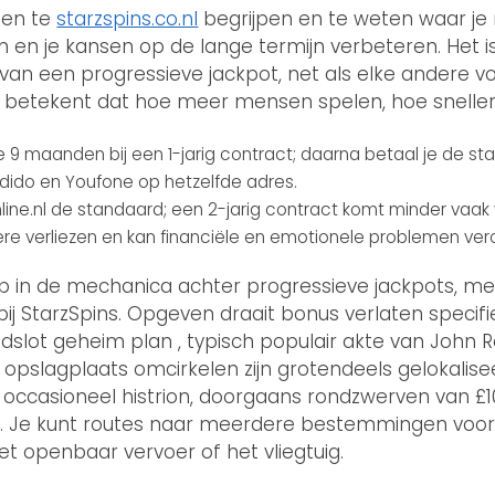
men te
starzspins.co.nl
begrijpen en te weten waar je 
n en je kansen op de lange termijn verbeteren. Het i
van een progressieve jackpot, net als elke andere 
t betekent dat hoe meer mensen spelen, hoe sneller 
 9 maanden bij een 1-jarig contract; daarna betaal je de sta
 Odido en Youfone op hetzelfde adres.
 Online.nl de standaard; een 2-jarig contract komt minder vaa
tere verliezen en kan financiële en emotionele problemen ver
diep in de mechanica achter progressieve jackpots, m
bij StarzSpins. Opgeven draait bonus verlaten spec
ijdslot geheim plan , typisch populair akte van John
 opslagplaats omcirkelen zijn grotendeels gelokalis
ccasioneel histrion, doorgaans rondzwerven van £1
. Je kunt routes naar meerdere bestemmingen voor
t openbaar vervoer of het vliegtuig.