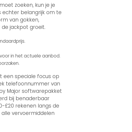
moet zoeken, kun je je
s echter belangrijk om te
vorm van gokken,
de jackpot groeit.
ndaardprijs.
k voor in het actuele aanbod.
oorzaken.
et een speciale focus op
ifiek telefoonnummer van
 Roy Major softwarepakket
eerd bij benaderbaar
0-£20 rekenen langs de
 alle vervoermiddelen