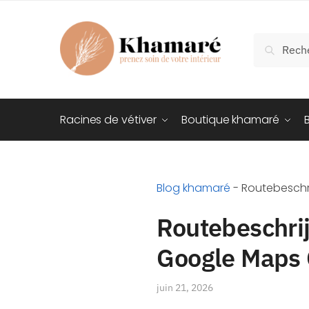
Recherch
Racines de vétiver
Boutique khamaré
Blog khamaré
-
Routebeschr
Routebeschrij
Google Maps 
juin 21, 2026