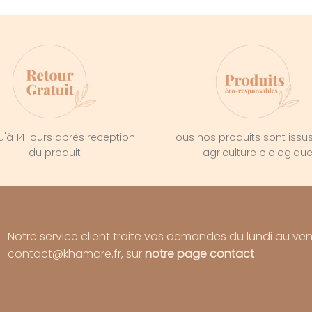
'à 14 jours après reception
Tous nos produits sont issu
du produit
agriculture biologiqu
Notre service client traite vos demandes du lundi au ve
contact@khamare.fr, sur
notre page contact