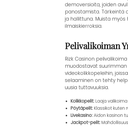
demoversioita, joiden avu
panostamista. Tärkeintä on 
ja hallittuna. Muista myös
ilmaiskierroksia.
Pelivalikoiman 
Rizk Casinon pelivalikoima
muodostavat suurimman os
videokolikkopeleihin, jois
selaaminen on tehty helpok
uusia tuttavuuksia.
Kolikkopelit:
Laaja valikoima 
Pöytäpelit:
Klassikot kuten r
Livekasino:
Aidon kasinon tun
Jackpot-pelit:
Mahdollisuus