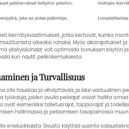
iset pelikierrokset tiettyihin peleihin.
Voittojen kierrä
enpyörä, joka voi antaa palkintoja.
Lunastettavissa 
lisesti kierrätysvaatimukset, jotka kertovat, kuinka m
uttumista oikeaksi rahaksi. Myös aikarajoitukset ja sal
mä yksityiskohdat voit optimoida bonuksen käytön j
malla kun nautit pelikokemuksesta.
aaminen ja Turvallisuus
na olla hauskaa ja viihdyttävää, ja siksi vastuullinen
oaa työkaluja, joiden avulla pelaajat voivat hallita om
a ovat esimerkiksi talletusrajat, tappiorajat ja todellis
misen hallinnassa ja pelaamisen tasapainossa muun
olla ensiluokkaista. Sivusto käyttää uusinta salauste