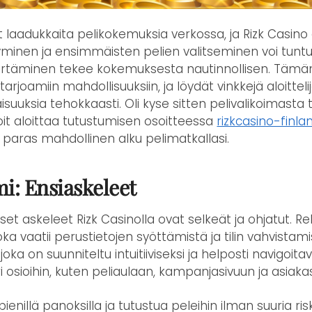
 laadukkaita pelikokemuksia verkossa, ja Rizk Casino 
tyminen ja ensimmäisten pelien valitseminen voi tuntu
täminen tekee kokemuksesta nautinnollisen. Tämä
joamiin mahdollisuuksiin, ja löydät vinkkejä aloittelijo
uuksia tehokkaasti. Oli kyse sitten pelivalikoimasta 
 voit aloittaa tutustumisen osoitteessa
rizkcasino-finl
paras mahdollinen alku pelimatkallasi.
i: Ensiaskeleet
t askeleet Rizk Casinolla ovat selkeät ja ohjatut. R
a vaatii perustietojen syöttämistä ja tilin vahvistamista
oka on suunniteltu intuitiiviseksi ja helposti navigoitav
 osioihin, kuten peliaulaan, kampanjasivuun ja asiaka
ienillä panoksilla ja tutustua peleihin ilman suuria ris