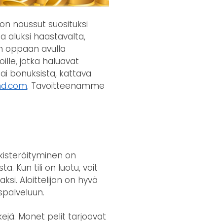
on noussut suosituksi
a aluksi haastavalta,
n oppaan avulla
ille, jotka haluavat
tai bonuksista, kattava
and.com
. Tavoitteenamme
ekisteröityminen on
. Kun tili on luotu, voit
aksi. Aloittelijan on hyvä
spalveluun.
kejä. Monet pelit tarjoavat