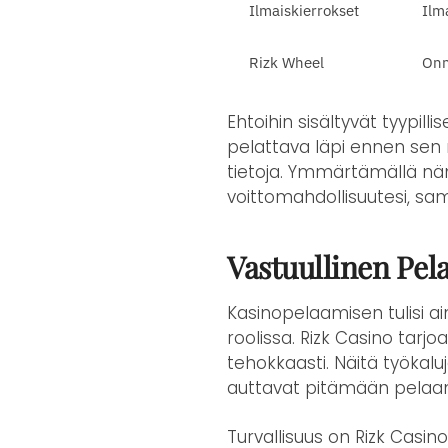
Ilmaiskierrokset
Ilma
Rizk Wheel
Onn
Ehtoihin sisältyvät tyypil
pelattava läpi ennen sen mu
tietoja. Ymmärtämällä nä
voittomahdollisuutesi, sa
Vastuullinen Pel
Kasinopelaamisen tulisi ai
roolissa. Rizk Casino tarj
tehokkaasti. Näitä työkaluj
auttavat pitämään pelaa
Turvallisuus on Rizk Casin