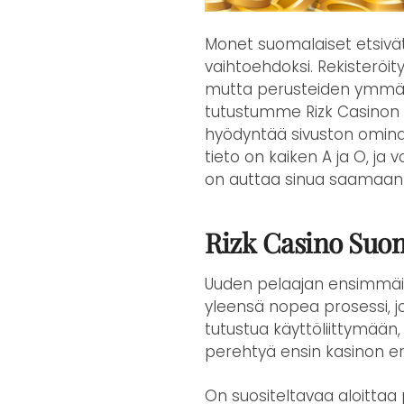
Monet suomalaiset etsivät
vaihtoehdoksi. Rekisteröi
mutta perusteiden ymmär
tutustumme Rizk Casinon tar
hyödyntää sivuston ominais
tieto on kaiken A ja O, ja
on auttaa sinua saamaan 
Rizk Casino Suom
Uuden pelaajan ensimmäise
yleensä nopea prosessi, jok
tutustua käyttöliittymään, j
perehtyä ensin kasinon eri
On suositeltavaa aloittaa p