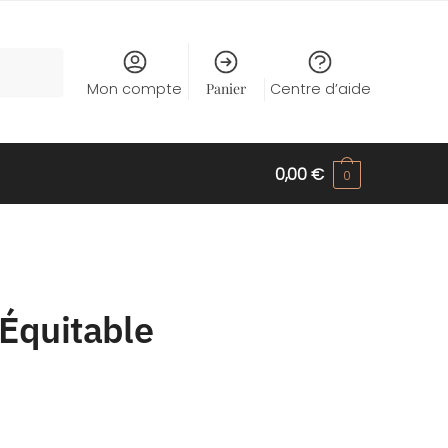
Mon compte
Panier
Centre d’aide
0,00
€
0
Équitable