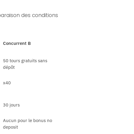
paraison des conditions
Concurrent B
50 tours gratuits sans
dépôt
x40
30 jours
Aucun pour le bonus no
deposit