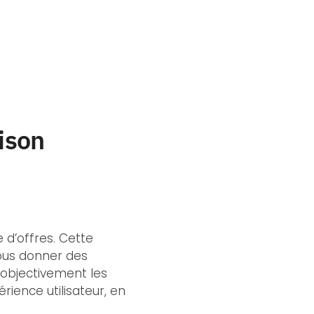
ison
 d’offres. Cette
vous donner des
 objectivement les
ience utilisateur, en