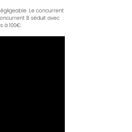
égligeable. Le concurrent
concurrent B séduit avec
s à 100€.