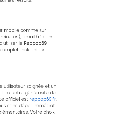
ur les retraits.
 sur mobile comme sur
2 minutes), email (réponse
’utiliser le
Reppop69
complet, incluant les
 utilisateur soignée et un
ilibre entre générosité de
e officiel est
reppop69.fr
.
onus sans dépôt immédiat
plémentaires. Votre choix