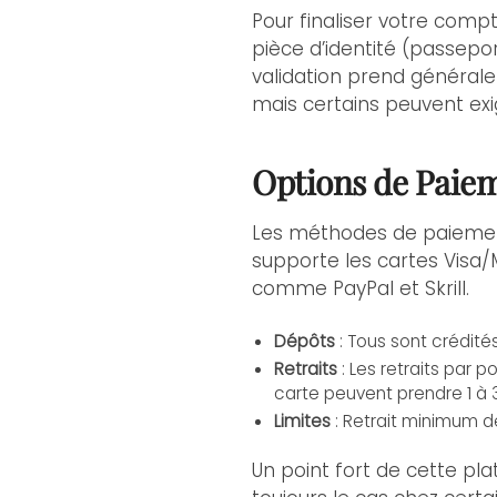
Pour finaliser votre comp
pièce d’identité (passepor
validation prend générale
mais certains peuvent exig
Options de Paiem
Les méthodes de paiement
supporte les cartes Visa/
comme PayPal et Skrill.
Dépôts
: Tous sont crédité
Retraits
: Les retraits par p
carte peuvent prendre 1 à 3
Limites
: Retrait minimum 
Un point fort de cette pla