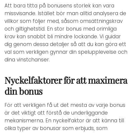
Att bara titta på bonusens storlek kan vara
missvisande. Istället bör man alltid analysera de
villkor som följer med, såsom omsättningskrav
och giltighetstid. En stor bonus med orimliga
krav kan snabbt bli mindre lockande. Vi guidar
dig genom dessa detaljer så att du kan göra ett
val som verkligen gynnar din spelupplevelse och
dina vinstchanser.
Nyckelfaktorer för att maximera
din bonus
För att verkligen få ut det mesta av varje bonus
är det viktigt att förstå de underliggande
mekanismerna. En nyckelfaktor är att känna till
olika typer av bonusar som erbjuds, som