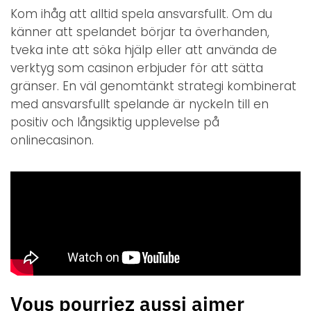
Kom ihåg att alltid spela ansvarsfullt. Om du
känner att spelandet börjar ta överhanden,
tveka inte att söka hjälp eller att använda de
verktyg som casinon erbjuder för att sätta
gränser. En väl genomtänkt strategi kombinerat
med ansvarsfullt spelande är nyckeln till en
positiv och långsiktig upplevelse på
onlinecasinon.
Vous pourriez aussi aimer