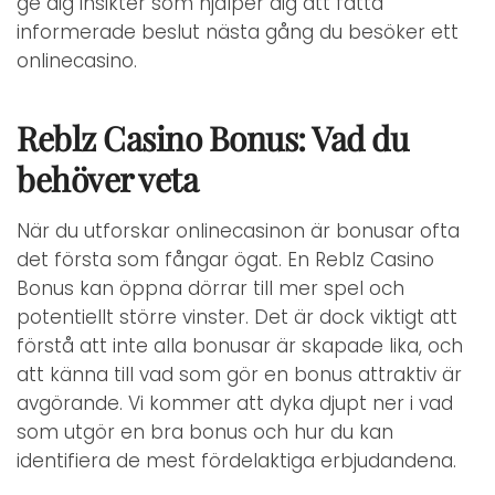
ge dig insikter som hjälper dig att fatta
informerade beslut nästa gång du besöker ett
onlinecasino.
Reblz Casino Bonus: Vad du
behöver veta
När du utforskar onlinecasinon är bonusar ofta
det första som fångar ögat. En Reblz Casino
Bonus kan öppna dörrar till mer spel och
potentiellt större vinster. Det är dock viktigt att
förstå att inte alla bonusar är skapade lika, och
att känna till vad som gör en bonus attraktiv är
avgörande. Vi kommer att dyka djupt ner i vad
som utgör en bra bonus och hur du kan
identifiera de mest fördelaktiga erbjudandena.