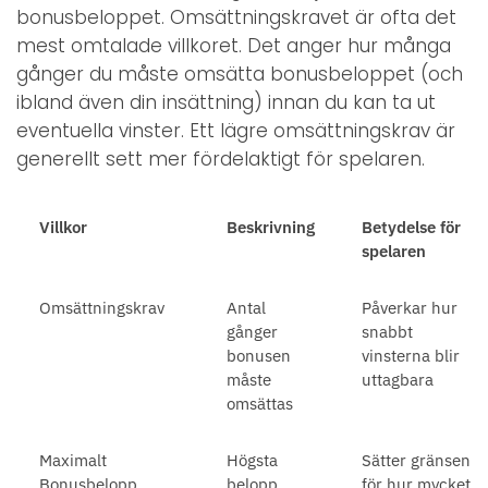
bonusbeloppet. Omsättningskravet är ofta det
mest omtalade villkoret. Det anger hur många
gånger du måste omsätta bonusbeloppet (och
ibland även din insättning) innan du kan ta ut
eventuella vinster. Ett lägre omsättningskrav är
generellt sett mer fördelaktigt för spelaren.
Villkor
Beskrivning
Betydelse för
spelaren
Omsättningskrav
Antal
Påverkar hur
gånger
snabbt
bonusen
vinsterna blir
måste
uttagbara
omsättas
Maximalt
Högsta
Sätter gränsen
Bonusbelopp
belopp
för hur mycket