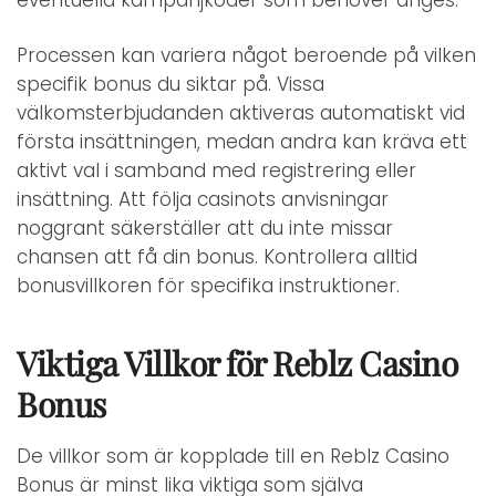
Processen kan variera något beroende på vilken
specifik bonus du siktar på. Vissa
välkomsterbjudanden aktiveras automatiskt vid
första insättningen, medan andra kan kräva ett
aktivt val i samband med registrering eller
insättning. Att följa casinots anvisningar
noggrant säkerställer att du inte missar
chansen att få din bonus. Kontrollera alltid
bonusvillkoren för specifika instruktioner.
Viktiga Villkor för Reblz Casino
Bonus
De villkor som är kopplade till en Reblz Casino
Bonus är minst lika viktiga som själva