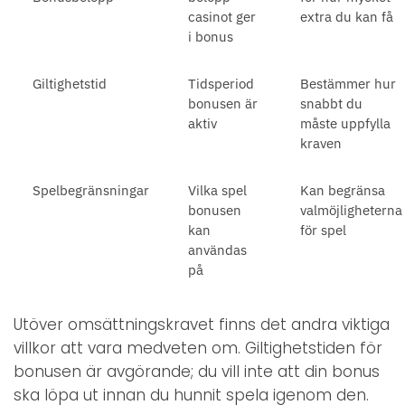
casinot ger
extra du kan få
i bonus
Giltighetstid
Tidsperiod
Bestämmer hur
bonusen är
snabbt du
aktiv
måste uppfylla
kraven
Spelbegränsningar
Vilka spel
Kan begränsa
bonusen
valmöjligheterna
kan
för spel
användas
på
Utöver omsättningskravet finns det andra viktiga
villkor att vara medveten om. Giltighetstiden för
bonusen är avgörande; du vill inte att din bonus
ska löpa ut innan du hunnit spela igenom den.