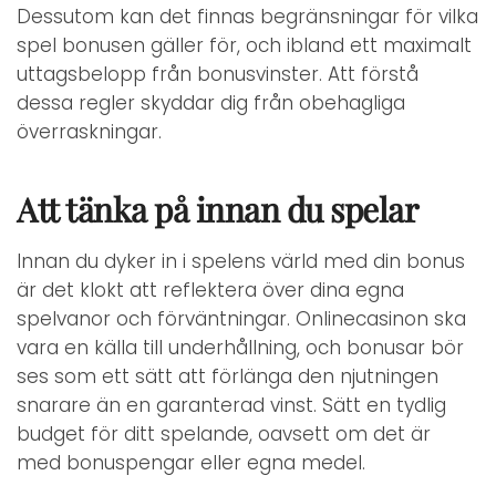
Dessutom kan det finnas begränsningar för vilka
spel bonusen gäller för, och ibland ett maximalt
uttagsbelopp från bonusvinster. Att förstå
dessa regler skyddar dig från obehagliga
överraskningar.
Att tänka på innan du spelar
Innan du dyker in i spelens värld med din bonus
är det klokt att reflektera över dina egna
spelvanor och förväntningar. Onlinecasinon ska
vara en källa till underhållning, och bonusar bör
ses som ett sätt att förlänga den njutningen
snarare än en garanterad vinst. Sätt en tydlig
budget för ditt spelande, oavsett om det är
med bonuspengar eller egna medel.