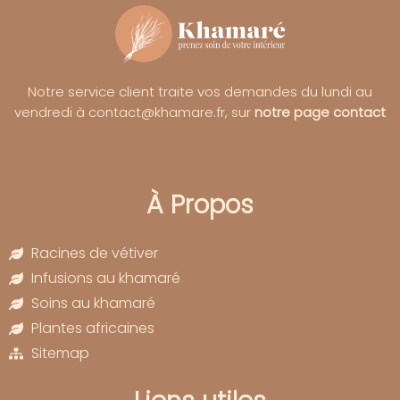
Notre service client traite vos demandes du lundi au
vendredi à contact@khamare.fr, sur
notre page contact
À Propos
Racines de vétiver
Infusions au khamaré
Soins au khamaré
Plantes africaines
Sitemap