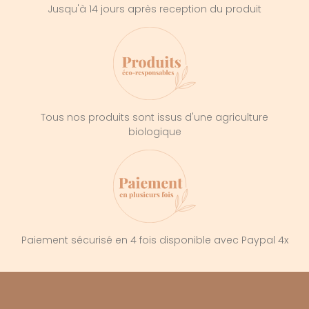
Jusqu'à 14 jours après reception du produit
Tous nos produits sont issus d'une agriculture
biologique
Paiement sécurisé en 4 fois disponible avec Paypal 4x