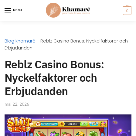
MENU
0
Blog khamaré
-
Reblz Casino Bonus: Nyckelfaktorer och
Erbjudanden
Reblz Casino Bonus:
Nyckelfaktorer och
Erbjudanden
mai 22, 2026