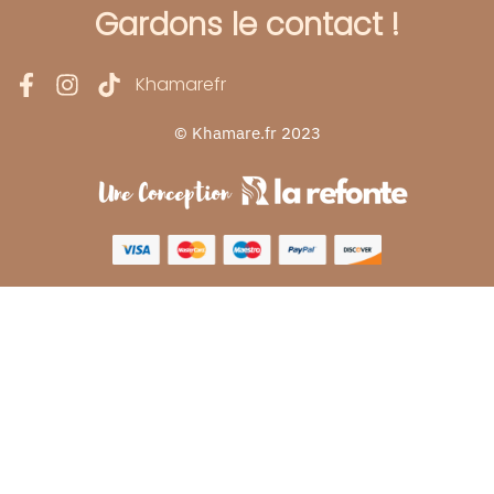
Gardons le contact !
Khamarefr
© Khamare.fr 2023