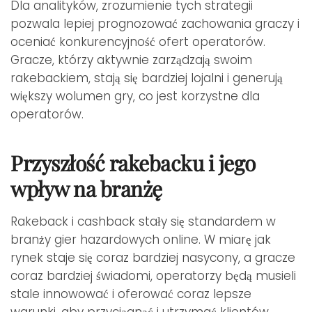
Dla analityków, zrozumienie tych strategii
pozwala lepiej prognozować zachowania graczy i
oceniać konkurencyjność ofert operatorów.
Gracze, którzy aktywnie zarządzają swoim
rakebackiem, stają się bardziej lojalni i generują
większy wolumen gry, co jest korzystne dla
operatorów.
Przyszłość rakebacku i jego
wpływ na branżę
Rakeback i cashback stały się standardem w
branży gier hazardowych online. W miarę jak
rynek staje się coraz bardziej nasycony, a gracze
coraz bardziej świadomi, operatorzy będą musieli
stale innowować i oferować coraz lepsze