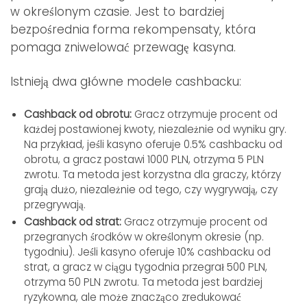
w określonym czasie. Jest to bardziej
bezpośrednia forma rekompensaty, która
pomaga zniwelować przewagę kasyna.
Istnieją dwa główne modele cashbacku:
Cashback od obrotu:
Gracz otrzymuje procent od
każdej postawionej kwoty, niezależnie od wyniku gry.
Na przykład, jeśli kasyno oferuje 0.5% cashbacku od
obrotu, a gracz postawi 1000 PLN, otrzyma 5 PLN
zwrotu. Ta metoda jest korzystna dla graczy, którzy
grają dużo, niezależnie od tego, czy wygrywają, czy
przegrywają.
Cashback od strat:
Gracz otrzymuje procent od
przegranych środków w określonym okresie (np.
tygodniu). Jeśli kasyno oferuje 10% cashbacku od
strat, a gracz w ciągu tygodnia przegrał 500 PLN,
otrzyma 50 PLN zwrotu. Ta metoda jest bardziej
ryzykowna, ale może znacząco zredukować