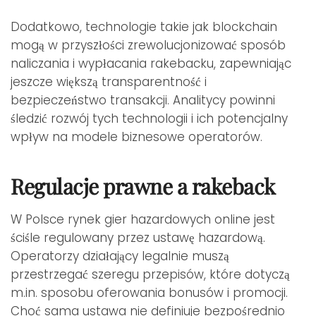
Dodatkowo, technologie takie jak blockchain
mogą w przyszłości zrewolucjonizować sposób
naliczania i wypłacania rakebacku, zapewniając
jeszcze większą transparentność i
bezpieczeństwo transakcji. Analitycy powinni
śledzić rozwój tych technologii i ich potencjalny
wpływ na modele biznesowe operatorów.
Regulacje prawne a rakeback
W Polsce rynek gier hazardowych online jest
ściśle regulowany przez ustawę hazardową.
Operatorzy działający legalnie muszą
przestrzegać szeregu przepisów, które dotyczą
m.in. sposobu oferowania bonusów i promocji.
Choć sama ustawa nie definiuje bezpośrednio