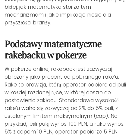
bliżej, jak matematyka stoi za tym
mechanizmem i jakie implikacje niesie dla
przyszłości branży.
Podstawy matematyczne
rakebacku w pokerze
W pokerze online, rakeback jest zazwyczaj
obliczany jako procent od pobranego rake’u.
Rake to prowizja, którą operator pobiera od puli
w każdej rozdanej ręce, w której doszło do
postawienia zakładu. Standardowa wysokość
rake’u waha się zazwyczaj od 2% do 5% puli, z
ustalonym limitem maksymalnym (cap). Na
przykład, jeśli pulę wynosi 100 PLN, a rake wynosi
5% z capem 10 PLN, operator pobierze 5 PLN.