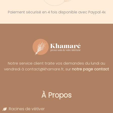
Paiement sécurisé en 4 fois disponible avec Paypal 4x
Notre service client traite vos demandes du lundi au
vendredi à contact@khamare.fr, sur
notre page contact
À Propos
Racines de vétiver