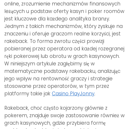
online, zrozumienie mechanizmów finansowych
leżących u podstaw oferty kasyn i poker roomów
jest kluczowe dla każdego analityka branży.
Jednym z takich mechanizmów, który zyskuje na
znaczeniu i oferuje graczom realne korzyści, jest
rakeback. To forma zwrotu części prowizji
pobieranej przez operatora od każdej rozegranej
ręki pokerowej lub obrotu w grach kasynowych.
W niniejszym artykule zagłębimy się w
matematyczne podstawy rakebacku, analizując
jego wpływ na rentowność graczy i strategie
stosowane przez operatorów, w tym przez
platformy takie jak
Casino PlayJonny
.
Rakeback, choć często kojarzony głównie z
pokerem, znajduje swoje zastosowanie również w
grach kasynowych, gdzie przybiera formę