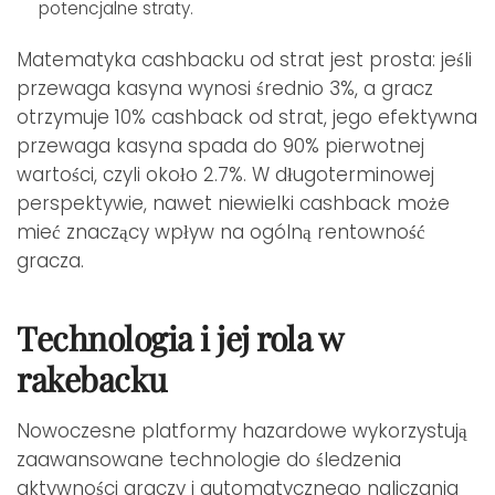
potencjalne straty.
Matematyka cashbacku od strat jest prosta: jeśli
przewaga kasyna wynosi średnio 3%, a gracz
otrzymuje 10% cashback od strat, jego efektywna
przewaga kasyna spada do 90% pierwotnej
wartości, czyli około 2.7%. W długoterminowej
perspektywie, nawet niewielki cashback może
mieć znaczący wpływ na ogólną rentowność
gracza.
Technologia i jej rola w
rakebacku
Nowoczesne platformy hazardowe wykorzystują
zaawansowane technologie do śledzenia
aktywności graczy i automatycznego naliczania