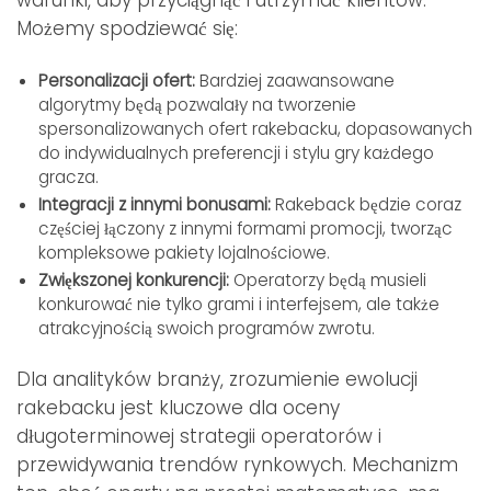
warunki, aby przyciągnąć i utrzymać klientów.
Możemy spodziewać się:
Personalizacji ofert:
Bardziej zaawansowane
algorytmy będą pozwalały na tworzenie
spersonalizowanych ofert rakebacku, dopasowanych
do indywidualnych preferencji i stylu gry każdego
gracza.
Integracji z innymi bonusami:
Rakeback będzie coraz
częściej łączony z innymi formami promocji, tworząc
kompleksowe pakiety lojalnościowe.
Zwiększonej konkurencji:
Operatorzy będą musieli
konkurować nie tylko grami i interfejsem, ale także
atrakcyjnością swoich programów zwrotu.
Dla analityków branży, zrozumienie ewolucji
rakebacku jest kluczowe dla oceny
długoterminowej strategii operatorów i
przewidywania trendów rynkowych. Mechanizm