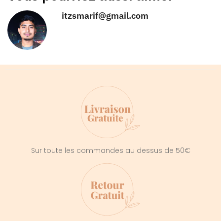
itzsmarif@gmail.com
Sur toute les commandes au dessus de 50€