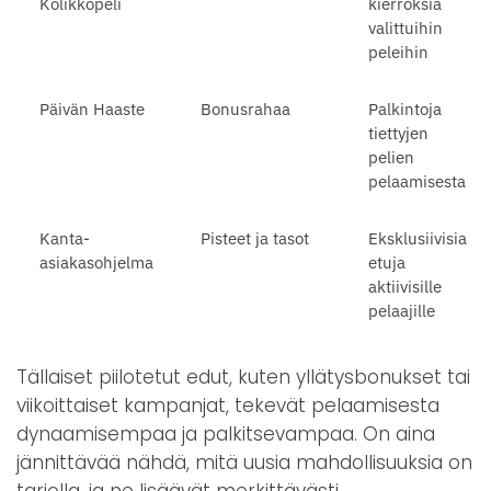
Kolikkopeli
kierroksia
valittuihin
peleihin
Päivän Haaste
Bonusrahaa
Palkintoja
tiettyjen
pelien
pelaamisesta
Kanta-
Pisteet ja tasot
Eksklusiivisia
asiakasohjelma
etuja
aktiivisille
pelaajille
Tällaiset piilotetut edut, kuten yllätysbonukset tai
viikoittaiset kampanjat, tekevät pelaamisesta
dynaamisempaa ja palkitsevampaa. On aina
jännittävää nähdä, mitä uusia mahdollisuuksia on