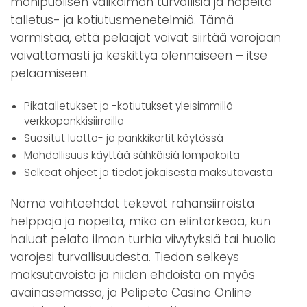
monipuolisen valikoiman turvallisia ja nopeita
talletus- ja kotiutusmenetelmiä. Tämä
varmistaa, että pelaajat voivat siirtää varojaan
vaivattomasti ja keskittyä olennaiseen – itse
pelaamiseen.
Pikatalletukset ja -kotiutukset yleisimmillä
verkkopankkisiirroilla
Suositut luotto- ja pankkikortit käytössä
Mahdollisuus käyttää sähköisiä lompakoita
Selkeät ohjeet ja tiedot jokaisesta maksutavasta
Nämä vaihtoehdot tekevät rahansiirroista
helppoja ja nopeita, mikä on elintärkeää, kun
haluat pelata ilman turhia viivytyksiä tai huolia
varojesi turvallisuudesta. Tiedon selkeys
maksutavoista ja niiden ehdoista on myös
avainasemassa, ja Pelipeto Casino Online