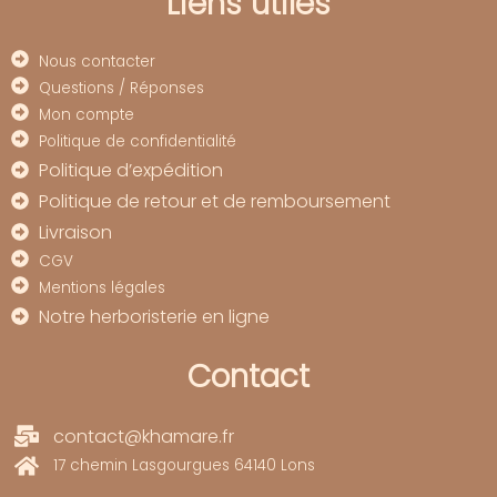
Liens utiles
Nous contacter
Questions / Réponses
Mon compte
Politique de confidentialité
Politique d’expédition
Politique de retour et de remboursement
Livraison
CGV
Mentions légales
Notre herboristerie en ligne
Contact
contact@khamare.fr
17 chemin Lasgourgues 64140 Lons