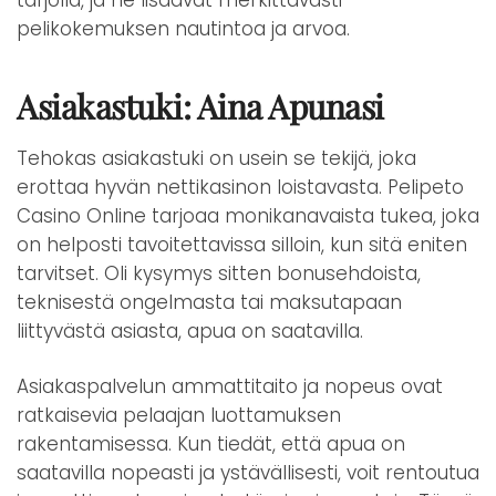
tarjolla, ja ne lisäävät merkittävästi
pelikokemuksen nautintoa ja arvoa.
Asiakastuki: Aina Apunasi
Tehokas asiakastuki on usein se tekijä, joka
erottaa hyvän nettikasinon loistavasta. Pelipeto
Casino Online tarjoaa monikanavaista tukea, joka
on helposti tavoitettavissa silloin, kun sitä eniten
tarvitset. Oli kysymys sitten bonusehdoista,
teknisestä ongelmasta tai maksutapaan
liittyvästä asiasta, apua on saatavilla.
Asiakaspalvelun ammattitaito ja nopeus ovat
ratkaisevia pelaajan luottamuksen
rakentamisessa. Kun tiedät, että apua on
saatavilla nopeasti ja ystävällisesti, voit rentoutua