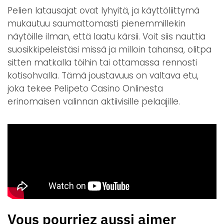
Pelien latausajat ovat lyhyitä, ja käyttöliittymä
mukautuu saumattomasti pienemmillekin
näytöille ilman, että laatu kärsii. Voit siis nauttia
suosikkipeleistäsi missä ja milloin tahansa, olitpa
sitten matkalla töihin tai ottamassa rennosti
kotisohvalla. Tämä joustavuus on valtava etu,
joka tekee Pelipeto Casino Onlinesta
erinomaisen valinnan aktiivisille pelaajille.
Vous pourriez aussi aimer