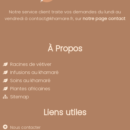
Notre service client traite vos demandes du lundi au
vendredi à contact@khamare.fr, sur
notre page contact
À Propos
Racines de vétiver
Infusions au khamaré
Soins au khamaré
Plantes africaines
Sitemap
Liens utiles
Nous contacter