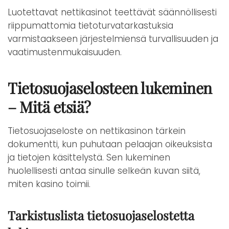
Luotettavat nettikasinot teettävät säännöllisesti
riippumattomia tietoturvatarkastuksia
varmistaakseen järjestelmiensä turvallisuuden ja
vaatimustenmukaisuuden.
Tietosuojaselosteen lukeminen
– Mitä etsiä?
Tietosuojaseloste on nettikasinon tärkein
dokumentti, kun puhutaan pelaajan oikeuksista
ja tietojen käsittelystä. Sen lukeminen
huolellisesti antaa sinulle selkeän kuvan siitä,
miten kasino toimii.
Tarkistuslista tietosuojaselostetta