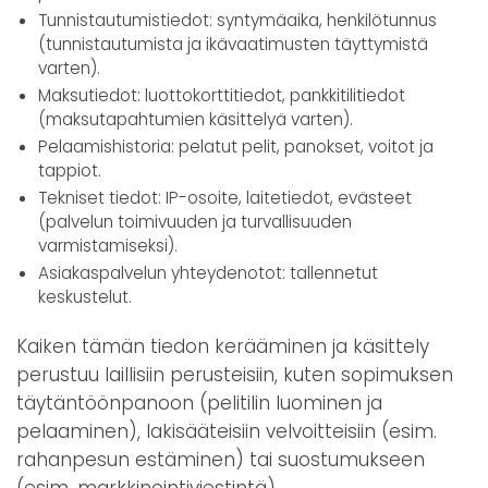
Tunnistautumistiedot: syntymäaika, henkilötunnus
(tunnistautumista ja ikävaatimusten täyttymistä
varten).
Maksutiedot: luottokorttitiedot, pankkitilitiedot
(maksutapahtumien käsittelyä varten).
Pelaamishistoria: pelatut pelit, panokset, voitot ja
tappiot.
Tekniset tiedot: IP-osoite, laitetiedot, evästeet
(palvelun toimivuuden ja turvallisuuden
varmistamiseksi).
Asiakaspalvelun yhteydenotot: tallennetut
keskustelut.
Kaiken tämän tiedon kerääminen ja käsittely
perustuu laillisiin perusteisiin, kuten sopimuksen
täytäntöönpanoon (pelitilin luominen ja
pelaaminen), lakisääteisiin velvoitteisiin (esim.
rahanpesun estäminen) tai suostumukseen