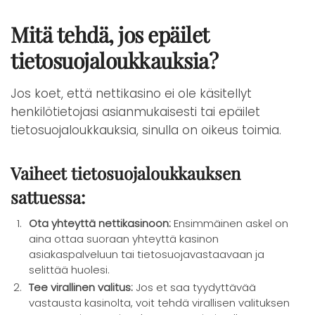
Mitä tehdä, jos epäilet
tietosuojaloukkauksia?
Jos koet, että nettikasino ei ole käsitellyt
henkilötietojasi asianmukaisesti tai epäilet
tietosuojaloukkauksia, sinulla on oikeus toimia.
Vaiheet tietosuojaloukkauksen
sattuessa:
Ota yhteyttä nettikasinoon:
Ensimmäinen askel on
aina ottaa suoraan yhteyttä kasinon
asiakaspalveluun tai tietosuojavastaavaan ja
selittää huolesi.
Tee virallinen valitus:
Jos et saa tyydyttävää
vastausta kasinolta, voit tehdä virallisen valituksen