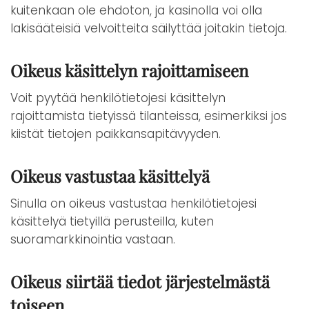
kuitenkaan ole ehdoton, ja kasinolla voi olla
lakisääteisiä velvoitteita säilyttää joitakin tietoja.
Oikeus käsittelyn rajoittamiseen
Voit pyytää henkilötietojesi käsittelyn
rajoittamista tietyissä tilanteissa, esimerkiksi jos
kiistät tietojen paikkansapitävyyden.
Oikeus vastustaa käsittelyä
Sinulla on oikeus vastustaa henkilötietojesi
käsittelyä tietyillä perusteilla, kuten
suoramarkkinointia vastaan.
Oikeus siirtää tiedot järjestelmästä
toiseen