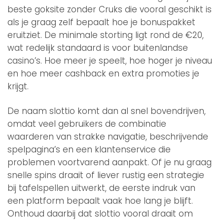
beste goksite zonder Cruks die vooral geschikt is
als je graag zelf bepaalt hoe je bonuspakket
eruitziet. De minimale storting ligt rond de €20,
wat redelijk standaard is voor buitenlandse
casino’s. Hoe meer je speelt, hoe hoger je niveau
en hoe meer cashback en extra promoties je
krijgt.
De naam slottio komt dan al snel bovendrijven,
omdat veel gebruikers de combinatie
waarderen van strakke navigatie, beschrijvende
spelpagina’s en een klantenservice die
problemen voortvarend aanpakt. Of je nu graag
snelle spins draait of liever rustig een strategie
bij tafelspellen uitwerkt, de eerste indruk van
een platform bepaalt vaak hoe lang je blijft.
Onthoud daarbij dat slottio vooral draait om