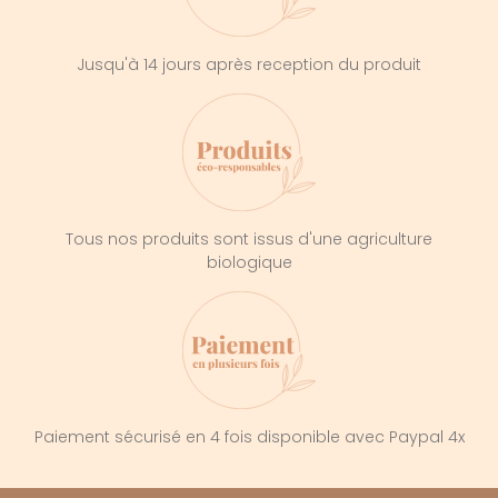
Jusqu'à 14 jours après reception du produit
Tous nos produits sont issus d'une agriculture
biologique
Paiement sécurisé en 4 fois disponible avec Paypal 4x