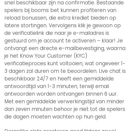
snel beschikbaar zijn na confirmatie. Bestaande
spelers bij booms bet kunnen profiteren van
reload bonussen, die extra krediet bieden op
latere stortingen. Vervolgens klik je gewoon op
de verificatielink die naar je e-mailadres is
gestuurd om je account te activeren – klaar! Je
ontvangt een directe e-mailbevestiging, waarna
je het Know Your Customer (KYC)
verificatieproces kunt voltooien, wat ongeveer 1-
3 dagen zal duren om te beoordelen. Live chat is
beschikbaar 24/7 en heeft een gemiddelde
antwoordtijd van 1-3 minuten, terwijl email
antwoorden worden ontvangen binnen 6 uur.
Met een gemiddelde verwerkingstijd van minder
dan zeven minuten behoor je niet tot de spelers
die dagen moeten wachten op hun geld.