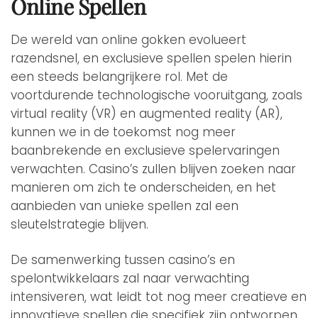
Online Spellen
De wereld van online gokken evolueert
razendsnel, en exclusieve spellen spelen hierin
een steeds belangrijkere rol. Met de
voortdurende technologische vooruitgang, zoals
virtual reality (VR) en augmented reality (AR),
kunnen we in de toekomst nog meer
baanbrekende en exclusieve spelervaringen
verwachten. Casino’s zullen blijven zoeken naar
manieren om zich te onderscheiden, en het
aanbieden van unieke spellen zal een
sleutelstrategie blijven.
De samenwerking tussen casino’s en
spelontwikkelaars zal naar verwachting
intensiveren, wat leidt tot nog meer creatieve en
innovatieve spellen die specifiek zijn ontworpen