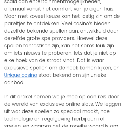
scala aan entertainmentmogelijkheden,
allemaal vanuit het comfort van je eigen huis.
Maar met zoveel keuze kan het lastig zijn om de
pareltjes te ontdekken. Veel casino’s bieden
dezelfde bekende spellen aan, ontwikkeld door
dezelfde grote spelproviders. Hoewel deze
spellen fantastisch zijn, kan het soms leuk zijn
om iets nieuws te proberen. Iets dat je niet op
elke hoek van de straat vindt. Dat is waar
exclusieve spellen om de hoek komen kijken, en
Unique casino
staat bekend om zijn unieke
aanbod.
In dit artikel nemen we je mee op een reis door
de wereld van exclusieve online slots. We leggen
uit wat deze spellen zo speciaal maakt, hoe
technologie en regelgeving hierbij een rol
spelen, en waarom het de moeite waard is om