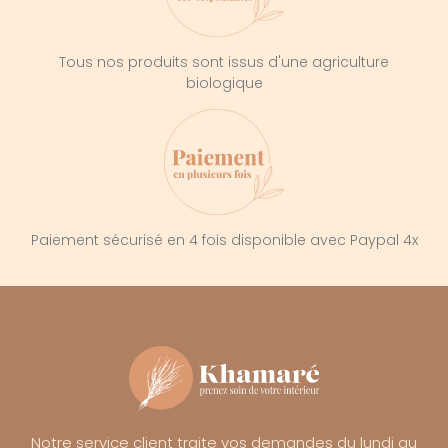
Tous nos produits sont issus d'une agriculture
biologique
Paiement sécurisé en 4 fois disponible avec Paypal 4x
Notre service client traite vos demandes du lundi au