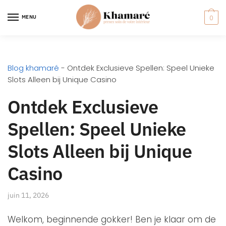
MENU
0
Blog khamaré
-
Ontdek Exclusieve Spellen: Speel Unieke
Slots Alleen bij Unique Casino
Ontdek Exclusieve
Spellen: Speel Unieke
Slots Alleen bij Unique
Casino
juin 11, 2026
Welkom, beginnende gokker! Ben je klaar om de