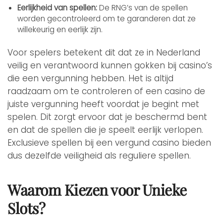
Eerlijkheid van spellen:
De RNG’s van de spellen
worden gecontroleerd om te garanderen dat ze
willekeurig en eerlijk zijn.
Voor spelers betekent dit dat ze in Nederland
veilig en verantwoord kunnen gokken bij casino’s
die een vergunning hebben. Het is altijd
raadzaam om te controleren of een casino de
juiste vergunning heeft voordat je begint met
spelen. Dit zorgt ervoor dat je beschermd bent
en dat de spellen die je speelt eerlijk verlopen.
Exclusieve spellen bij een vergund casino bieden
dus dezelfde veiligheid als reguliere spellen.
Waarom Kiezen voor Unieke
Slots?