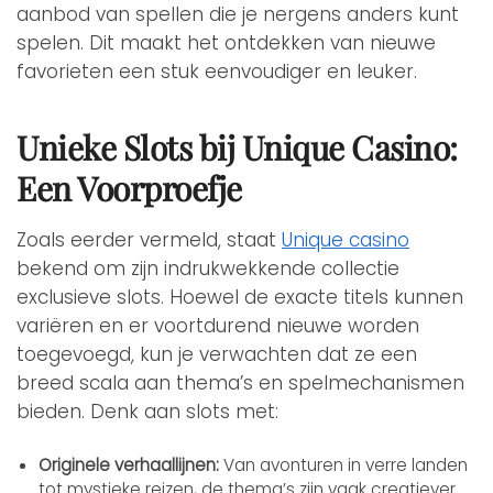
aanbod van spellen die je nergens anders kunt
spelen. Dit maakt het ontdekken van nieuwe
favorieten een stuk eenvoudiger en leuker.
Unieke Slots bij Unique Casino:
Een Voorproefje
Zoals eerder vermeld, staat
Unique casino
bekend om zijn indrukwekkende collectie
exclusieve slots. Hoewel de exacte titels kunnen
variëren en er voortdurend nieuwe worden
toegevoegd, kun je verwachten dat ze een
breed scala aan thema’s en spelmechanismen
bieden. Denk aan slots met:
Originele verhaallijnen:
Van avonturen in verre landen
tot mystieke reizen, de thema’s zijn vaak creatiever