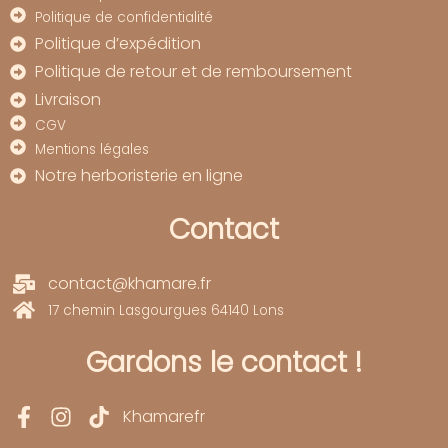
Politique de confidentialité
Politique d’expédition
Politique de retour et de remboursement
Livraison
CGV
Mentions légales
Notre herboristerie en ligne
Contact
contact@khamare.fr
17 chemin Lasgourgues 64140 Lons
Gardons le contact !
Khamarefr