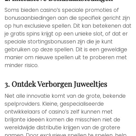
Soms bieden casino’s speciale promoties of
bonusaanbiedingen aan die specifiek gericht zijn
op hun exclusieve spellen. Dit kan betekenen dat
je gratis spins krijgt op een unieke slot, of dat er
speciale stortingsbonussen zijn die je kunt
gebruiken op deze spellen. Dit is een geweldige
manier om nieuwe spellen uit te proberen met
minder risico.
3. Ontdek Verborgen Juweeltjes
Niet alle innovatie komt van de grote, bekende
spelproviders. Kleine, gespecialiseerde
ontwikkelaars of casino’s zelf kunnen met
briljante ideeën komen die misschien niet de
wereldwijde distributie krijgen van de grotere
namen. Door exclusieve spellen te spelen, help