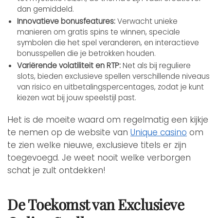
dan gemiddeld.
Innovatieve bonusfeatures:
Verwacht unieke
manieren om gratis spins te winnen, speciale
symbolen die het spel veranderen, en interactieve
bonusspellen die je betrokken houden.
Variërende volatiliteit en RTP:
Net als bij reguliere
slots, bieden exclusieve spellen verschillende niveaus
van risico en uitbetalingspercentages, zodat je kunt
kiezen wat bij jouw speelstijl past.
Het is de moeite waard om regelmatig een kijkje
te nemen op de website van
Unique casino
om
te zien welke nieuwe, exclusieve titels er zijn
toegevoegd. Je weet nooit welke verborgen
schat je zult ontdekken!
De Toekomst van Exclusieve