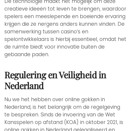
De technologie maakt het mogelijk om deze
creatieve ideeën tot leven te brengen, waardoor
spelers een meeslepende en boeiende ervaring
krijgen die ze nergens anders kunnen vinden. De
samenwerking tussen casino’s en
spelontwikkelaars is hierbij essentieel, omdat het
de ruimte biedt voor innovatie buiten de
gebaande paden.
Regulering en Veiligheid in
Nederland
Nu we het hebben over online gokken in
Nederland, is het belangrijk om de regelgeving
te bespreken. Sinds de invoering van de Wet
Kansspelen op afstand (KOA) in oktober 2021, is
online gokken in Nederland gelegaliseerd en