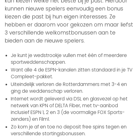
kan kiezen welke het beste bij je past. Hierdoor
kunnen nieuwe spelers eenvoudig een bonus
kiezen die past bij hun eigen interesses. Ze
hebben er daarom voor gekozen om maar liefst
3 verschillende welkomstbonussen aan te
bieden aan de nieuwe spelers.
Je kunt je wedstrookje vullen met één of meerdere
sportweddenschappen.
Want alle 4 de ESPN-kanalen zitten standaard in je TV
Compleet-pakket.
Uiteindelijk verloren de Rotterdammers met 3-4 en
ging de weddenschap verloren.
Internet wordt geleverd via DSL en glasvezel op het
netwerk van KPN of DELTA Fiber, met tv-aanbod
inclusief ESPN 1, 2 en 3 (de voormalige FOX Sports-
zenders) en Film1.
Zo kom je af en toe no deposit free spins tegen en
verschillende stortingsbonussen.