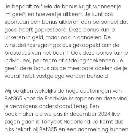
Je bepaalt zelf wie de bonus krijgt, wanneer je
’m geeft en hoeveel je uitkeert. Je kunt ook
spontaan een bonus uitkeren aan personeel dat
goed heeft gepresteerd. Deze bonus kun je
uitkeren in geld, maar ook in aandelen. De
winstdelingsregeling is dus gekoppeld aan de
prestaties van het bedrijf. Ook deze bonus kun je
individueel, per team of afdeling toekennen. Je
geeft deze bonus als de meetbare doelen die je
vooraf hebt vastgelegd worden behaald.
Wij bekijken wekelijks de hoge quoteringen van
Bet365 voor de Eredivisie kampioen en deze vind
je vervolgens onderstaand terug. Een
bookmaker die we pas in december 2024 live
zagen gaan is Tonybet Nederland. Je komt dus
niks tekort bij Bet365 en een aanmelding kunnen