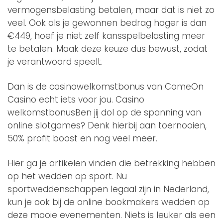
vermogensbelasting betalen, maar dat is niet zo
veel. Ook als je gewonnen bedrag hoger is dan
€449, hoef je niet zelf kansspelbelasting meer
te betalen. Maak deze keuze dus bewust, zodat
je verantwoord speelt.
Dan is de casinowelkomstbonus van ComeOn
Casino echt iets voor jou. Casino
welkomstbonusBen jij dol op de spanning van
online slotgames? Denk hierbij aan toernooien,
50% profit boost en nog veel meer.
Hier ga je artikelen vinden die betrekking hebben
op het wedden op sport. Nu
sportweddenschappen legaal zijn in Nederland,
kun je ook bij de online bookmakers wedden op
deze mooie evenementen. Niets is leuker als een