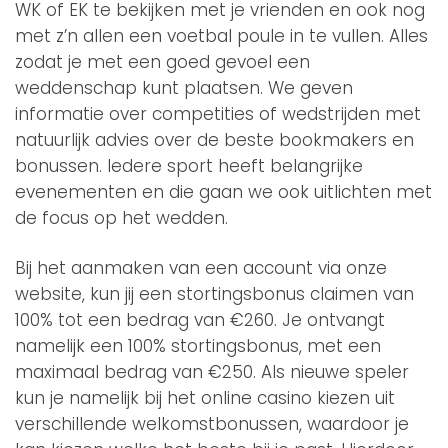
WK of EK te bekijken met je vrienden en ook nog
met z’n allen een voetbal poule in te vullen. Alles
zodat je met een goed gevoel een
weddenschap kunt plaatsen. We geven
informatie over competities of wedstrijden met
natuurlijk advies over de beste bookmakers en
bonussen. Iedere sport heeft belangrijke
evenementen en die gaan we ook uitlichten met
de focus op het wedden.
Bij het aanmaken van een account via onze
website, kun jij een stortingsbonus claimen van
100% tot een bedrag van €260. Je ontvangt
namelijk een 100% stortingsbonus, met een
maximaal bedrag van €250. Als nieuwe speler
kun je namelijk bij het online casino kiezen uit
verschillende welkomstbonussen, waardoor je