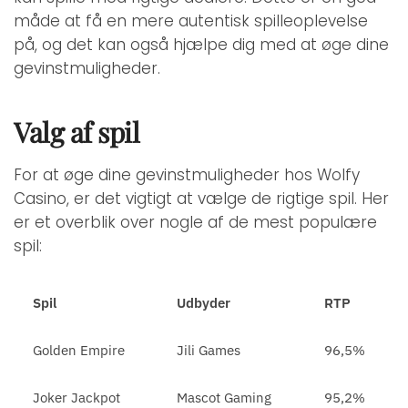
måde at få en mere autentisk spilleoplevelse
på, og det kan også hjælpe dig med at øge dine
gevinstmuligheder.
Valg af spil
For at øge dine gevinstmuligheder hos Wolfy
Casino, er det vigtigt at vælge de rigtige spil. Her
er et overblik over nogle af de mest populære
spil:
Spil
Udbyder
RTP
Golden Empire
Jili Games
96,5%
Joker Jackpot
Mascot Gaming
95,2%