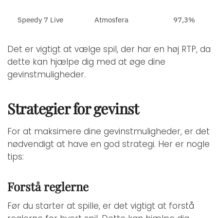
Speedy 7 Live
Atmosfera
97,3%
Det er vigtigt at vælge spil, der har en høj RTP, da
dette kan hjælpe dig med at øge dine
gevinstmuligheder.
Strategier for gevinst
For at maksimere dine gevinstmuligheder, er det
nødvendigt at have en god strategi. Her er nogle
tips:
Forstå reglerne
Før du starter at spille, er det vigtigt at forstå