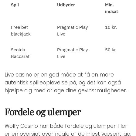
Spil
Udbyder
Min.
indsat
Free bet
Pragmatic Play
10 kr.
blackjack
Live
Seotda
Pragmatic Play
50 kr.
Baccarat
Live
Live casino er en god måde at få en mere
autentisk spilleoplevelse på, og det kan også
hjælpe dig med at øge dine gevinstmuligheder.
Fordele og ulemper
Wolfy Casino har både fordele og ulemper. Her
er en oversigt over nogle af de mest væsentlige: