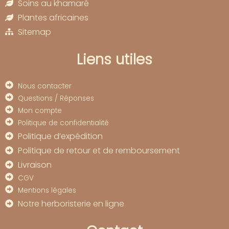
Soins au khamaré
Plantes africaines
Sitemap
Liens utiles
Nous contacter
Questions / Réponses
Mon compte
Politique de confidentialité
Politique d’expédition
Politique de retour et de remboursement
Livraison
CGV
Mentions légales
Notre herboristerie en ligne