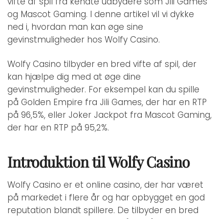
vifte af spil fra kendte udbydere som Jili Games
og Mascot Gaming. I denne artikel vil vi dykke
ned i, hvordan man kan øge sine
gevinstmuligheder hos Wolfy Casino.
Wolfy Casino tilbyder en bred vifte af spil, der
kan hjælpe dig med at øge dine
gevinstmuligheder. For eksempel kan du spille
på Golden Empire fra Jili Games, der har en RTP
på 96,5%, eller Joker Jackpot fra Mascot Gaming,
der har en RTP på 95,2%.
Introduktion til Wolfy Casino
Wolfy Casino er et online casino, der har været
på markedet i flere år og har opbygget en god
reputation blandt spillere. De tilbyder en bred