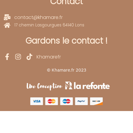
Contact
contact@khamare.fr
17 chemin Lasgourgues 64140 Lons
Gardons le contact !
Khamarefr
© Khamare.fr 2023