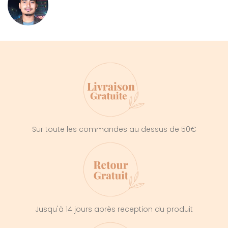
Sur toute les commandes au dessus de 50€
Jusqu'à 14 jours après reception du produit