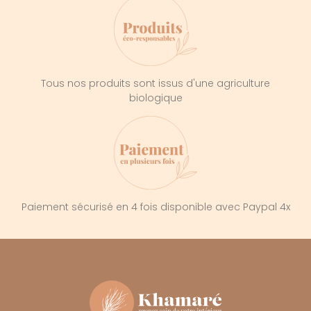
Tous nos produits sont issus d'une agriculture
biologique
Paiement sécurisé en 4 fois disponible avec Paypal 4x