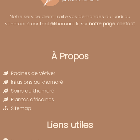
Notre service client traite vos demandes du lundi au
vendredi à contact@khamare.fr, sur
notre page contact
À Propos
Racines de vétiver
Infusions au khamaré
Soins au khamaré
Plantes africaines
Sitemap
Liens utiles