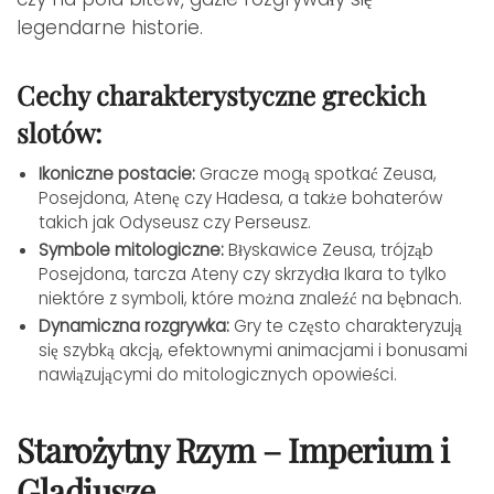
legendarne historie.
Cechy charakterystyczne greckich
slotów:
Ikoniczne postacie:
Gracze mogą spotkać Zeusa,
Posejdona, Atenę czy Hadesa, a także bohaterów
takich jak Odyseusz czy Perseusz.
Symbole mitologiczne:
Błyskawice Zeusa, trójząb
Posejdona, tarcza Ateny czy skrzydła Ikara to tylko
niektóre z symboli, które można znaleźć na bębnach.
Dynamiczna rozgrywka:
Gry te często charakteryzują
się szybką akcją, efektownymi animacjami i bonusami
nawiązującymi do mitologicznych opowieści.
Starożytny Rzym – Imperium i
Gladiusze