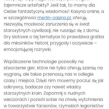
tajemnicze artefakty? Jeśli tak, to mamy dla
Ciebie fantastyczną wiadomość! Kasyna online, a
w szczególności
merlin-casino.pl
, oferują
niezwykłą możliwość zanurzenia się w świat
starożytnych cywilizacji, nie ruszając się z domu.
Gry slotowe o tej tematyce to prawdziwa gratka
dla miłośników historii, przygody i oczywiście –
emocjonującej rozrywki.
Współczesne technologie pozwoliły na
stworzenie gier, które nie tylko oferują szansę na
wygraną, ale także przenoszą nas w odległe
czasy i miejsca. Dzięki nim możemy poczuć się jak
odkrywcy, badacze czy nawet władcy
starożytnych krain. Zapomnij o nudnych
wieczorach i pozwól sobie na chwilę wytchnienia
w towarzystwie faraonów, rzymskich legionistów