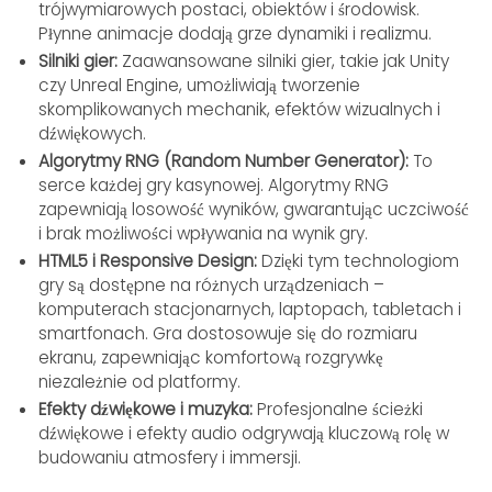
trójwymiarowych postaci, obiektów i środowisk.
Płynne animacje dodają grze dynamiki i realizmu.
Silniki gier:
Zaawansowane silniki gier, takie jak Unity
czy Unreal Engine, umożliwiają tworzenie
skomplikowanych mechanik, efektów wizualnych i
dźwiękowych.
Algorytmy RNG (Random Number Generator):
To
serce każdej gry kasynowej. Algorytmy RNG
zapewniają losowość wyników, gwarantując uczciwość
i brak możliwości wpływania na wynik gry.
HTML5 i Responsive Design:
Dzięki tym technologiom
gry są dostępne na różnych urządzeniach –
komputerach stacjonarnych, laptopach, tabletach i
smartfonach. Gra dostosowuje się do rozmiaru
ekranu, zapewniając komfortową rozgrywkę
niezależnie od platformy.
Efekty dźwiękowe i muzyka:
Profesjonalne ścieżki
dźwiękowe i efekty audio odgrywają kluczową rolę w
budowaniu atmosfery i immersji.