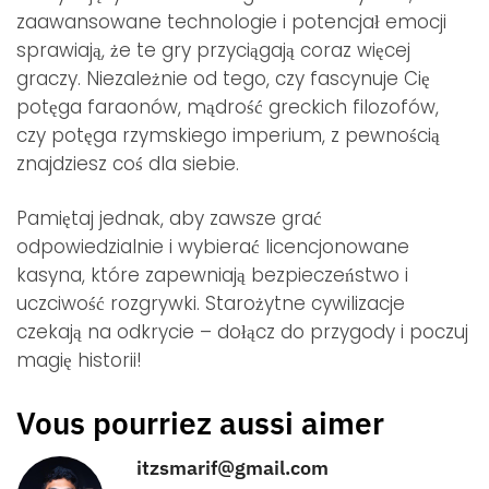
zaawansowane technologie i potencjał emocji
sprawiają, że te gry przyciągają coraz więcej
graczy. Niezależnie od tego, czy fascynuje Cię
potęga faraonów, mądrość greckich filozofów,
czy potęga rzymskiego imperium, z pewnością
znajdziesz coś dla siebie.
Pamiętaj jednak, aby zawsze grać
odpowiedzialnie i wybierać licencjonowane
kasyna, które zapewniają bezpieczeństwo i
uczciwość rozgrywki. Starożytne cywilizacje
czekają na odkrycie – dołącz do przygody i poczuj
magię historii!
Vous pourriez aussi aimer
itzsmarif@gmail.com