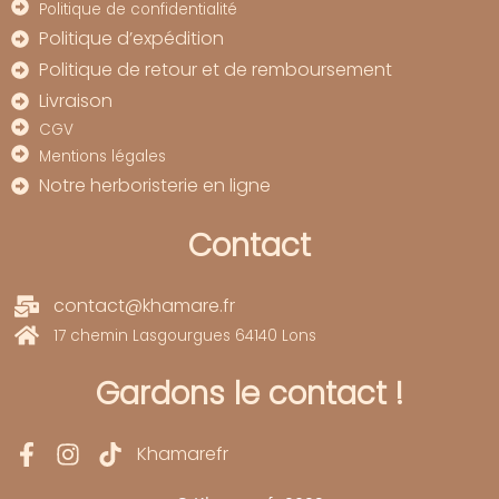
Politique de confidentialité
Politique d’expédition
Politique de retour et de remboursement
Livraison
CGV
Mentions légales
Notre herboristerie en ligne
Contact
contact@khamare.fr
17 chemin Lasgourgues 64140 Lons
Gardons le contact !
Khamarefr