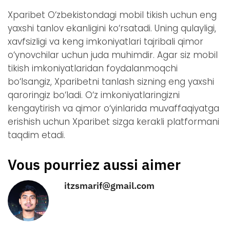
Xparibet O‘zbekistondagi mobil tikish uchun eng
yaxshi tanlov ekanligini ko‘rsatadi. Uning qulayligi,
xavfsizligi va keng imkoniyatlari tajribali qimor
o‘ynovchilar uchun juda muhimdir. Agar siz mobil
tikish imkoniyatlaridan foydalanmoqchi
bo‘lsangiz, Xparibetni tanlash sizning eng yaxshi
qaroringiz bo‘ladi. O‘z imkoniyatlaringizni
kengaytirish va qimor o‘yinlarida muvaffaqiyatga
erishish uchun Xparibet sizga kerakli platformani
taqdim etadi.
Vous pourriez aussi aimer
itzsmarif@gmail.com