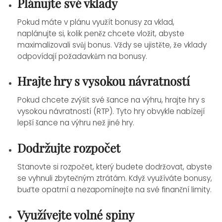
Plánujte své vklady
Pokud máte v plánu využít bonusy za vklad,
naplánujte si, kolik peněz chcete vložit, abyste
maximalizovali svůj bonus. Vždy se ujistěte, že vklady
odpovídají požadavkům na bonusy.
Hrajte hry s vysokou návratností
Pokud chcete zvýšit své šance na výhru, hrajte hry s
vysokou návratností (RTP). Tyto hry obvykle nabízejí
lepší šance na výhru než jiné hry.
Dodržujte rozpočet
Stanovte si rozpočet, který budete dodržovat, abyste
se vyhnuli zbytečným ztrátám. Když využíváte bonusy,
buďte opatrní a nezapomínejte na své finanční limity.
Využívejte volné spiny