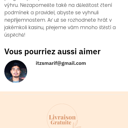
výhru. Nezapomeňte také na důležitost čtení
podmínek a pravidel, abyste se vyhnuli
nepříjemnostem. Ať už se rozhodnete hrát v
jakémkoli kasinu, přejeme vám mnoho štěstí a
úspěchů!
Vous pourriez aussi aimer
itzsmarif@gmail.com