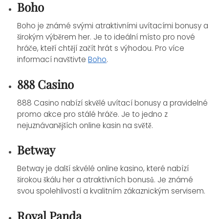
Boho
Boho je známé svými atraktivními uvítacími bonusy a
širokým výběrem her. Je to ideální místo pro nové
hráče, kteří chtějí začít hrát s výhodou. Pro více
informací navštivte
Boho
.
888 Casino
888 Casino nabízí skvělé uvítací bonusy a pravidelné
promo akce pro stálé hráče. Je to jedno z
nejuznávanějších online kasin na světě.
Betway
Betway je další skvélé online kasino, které nabízí
širokou škálu her a atraktivních bonusů. Je známé
svou spolehlivostí a kvalitním zákaznickým servisem.
Royal Panda