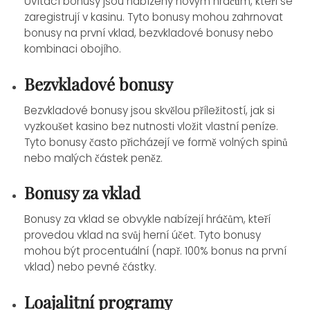
Uvítací bonusy jsou nabízeny novým hráčům, kteří se
zaregistrují v kasinu. Tyto bonusy mohou zahrnovat
bonusy na první vklad, bezvkladové bonusy nebo
kombinaci obojího.
Bezvkladové bonusy
Bezvkladové bonusy jsou skvělou příležitostí, jak si
vyzkoušet kasino bez nutnosti vložit vlastní peníze.
Tyto bonusy často přicházejí ve formě volných spinů
nebo malých částek peněz.
Bonusy za vklad
Bonusy za vklad se obvykle nabízejí hráčům, kteří
provedou vklad na svůj herní účet. Tyto bonusy
mohou být procentuální (např. 100% bonus na první
vklad) nebo pevné částky.
Loajalitní programy