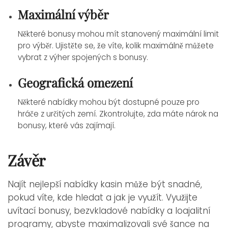
Maximální výběr
Některé bonusy mohou mít stanovený maximální limit
pro výběr. Ujistěte se, že víte, kolik maximálně můžete
vybrat z výher spojených s bonusy.
Geografická omezení
Některé nabídky mohou být dostupné pouze pro
hráče z určitých zemí. Zkontrolujte, zda máte nárok na
bonusy, které vás zajímají.
Závěr
Najít nejlepší nabídky kasin může být snadné,
pokud víte, kde hledat a jak je využít. Využijte
uvítací bonusy, bezvkladové nabídky a loajalitní
programy, abyste maximalizovali své šance na