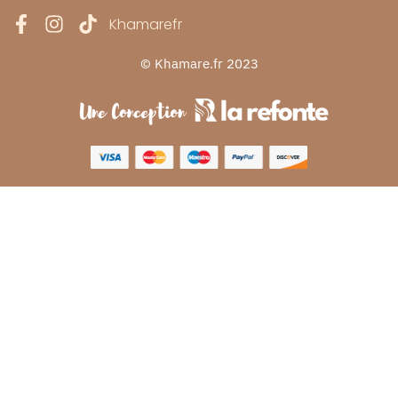
Khamarefr
© Khamare.fr 2023