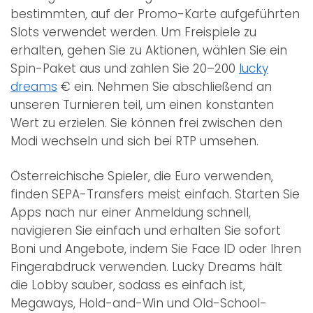
bestimmten, auf der Promo-Karte aufgeführten
Slots verwendet werden. Um Freispiele zu
erhalten, gehen Sie zu Aktionen, wählen Sie ein
Spin-Paket aus und zahlen Sie 20–200
lucky
dreams
€ ein. Nehmen Sie abschließend an
unseren Turnieren teil, um einen konstanten
Wert zu erzielen. Sie können frei zwischen den
Modi wechseln und sich bei RTP umsehen.
Österreichische Spieler, die Euro verwenden,
finden SEPA-Transfers meist einfach. Starten Sie
Apps nach nur einer Anmeldung schnell,
navigieren Sie einfach und erhalten Sie sofort
Boni und Angebote, indem Sie Face ID oder Ihren
Fingerabdruck verwenden. Lucky Dreams hält
die Lobby sauber, sodass es einfach ist,
Megaways, Hold-and-Win und Old-School-