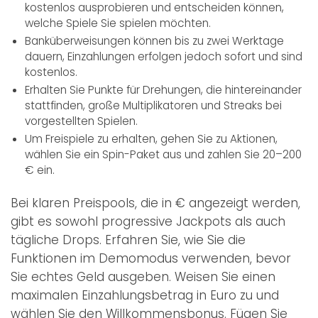
kostenlos ausprobieren und entscheiden können,
welche Spiele Sie spielen möchten.
Banküberweisungen können bis zu zwei Werktage
dauern, Einzahlungen erfolgen jedoch sofort und sind
kostenlos.
Erhalten Sie Punkte für Drehungen, die hintereinander
stattfinden, große Multiplikatoren und Streaks bei
vorgestellten Spielen.
Um Freispiele zu erhalten, gehen Sie zu Aktionen,
wählen Sie ein Spin-Paket aus und zahlen Sie 20–200
€ ein.
Bei klaren Preispools, die in € angezeigt werden,
gibt es sowohl progressive Jackpots als auch
tägliche Drops. Erfahren Sie, wie Sie die
Funktionen im Demomodus verwenden, bevor
Sie echtes Geld ausgeben. Weisen Sie einen
maximalen Einzahlungsbetrag in Euro zu und
wählen Sie den Willkommensbonus. Fügen Sie