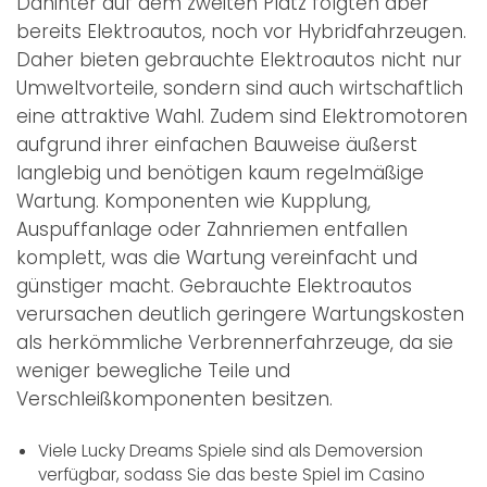
Dahinter auf dem zweiten Platz folgten aber
bereits Elektroautos, noch vor Hybridfahrzeugen.
Daher bieten gebrauchte Elektroautos nicht nur
Umweltvorteile, sondern sind auch wirtschaftlich
eine attraktive Wahl. Zudem sind Elektromotoren
aufgrund ihrer einfachen Bauweise äußerst
langlebig und benötigen kaum regelmäßige
Wartung. Komponenten wie Kupplung,
Auspuffanlage oder Zahnriemen entfallen
komplett, was die Wartung vereinfacht und
günstiger macht. Gebrauchte Elektroautos
verursachen deutlich geringere Wartungskosten
als herkömmliche Verbrennerfahrzeuge, da sie
weniger bewegliche Teile und
Verschleißkomponenten besitzen.
Viele Lucky Dreams Spiele sind als Demoversion
verfügbar, sodass Sie das beste Spiel im Casino