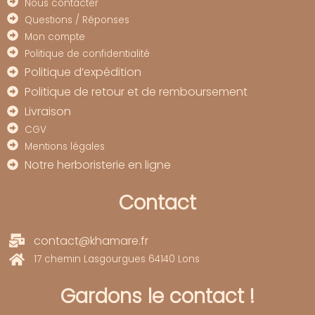
Nous contacter
Questions / Réponses
Mon compte
Politique de confidentialité
Politique d’expédition
Politique de retour et de remboursement
Livraison
CGV
Mentions légales
Notre herboristerie en ligne
Contact
contact@khamare.fr
17 chemin Lasgourgues 64140 Lons
Gardons le contact !