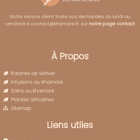
Notre service client traite vos demandes du lundi au
vendredi à contact@khamare.fr, sur
notre page contact
À Propos
Racines de vétiver
Infusions au khamaré
Soins au khamaré
Plantes africaines
Sitemap
Liens utiles