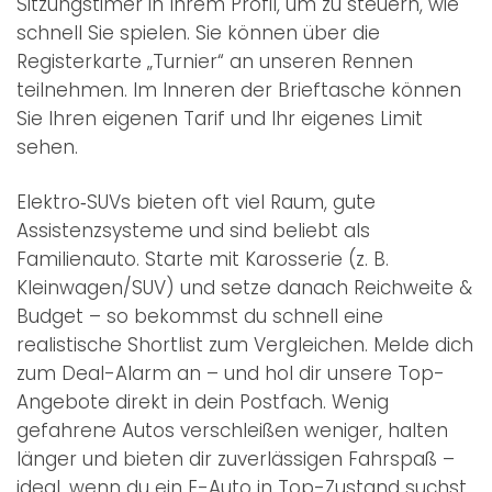
Sitzungstimer in Ihrem Profil, um zu steuern, wie
schnell Sie spielen. Sie können über die
Registerkarte „Turnier“ an unseren Rennen
teilnehmen. Im Inneren der Brieftasche können
Sie Ihren eigenen Tarif und Ihr eigenes Limit
sehen.
Elektro‑SUVs bieten oft viel Raum, gute
Assistenzsysteme und sind beliebt als
Familienauto. Starte mit Karosserie (z. B.
Kleinwagen/SUV) und setze danach Reichweite &
Budget – so bekommst du schnell eine
realistische Shortlist zum Vergleichen. Melde dich
zum Deal-Alarm an – und hol dir unsere Top-
Angebote direkt in dein Postfach. Wenig
gefahrene Autos verschleißen weniger, halten
länger und bieten dir zuverlässigen Fahrspaß –
ideal, wenn du ein E-Auto in Top-Zustand suchst.