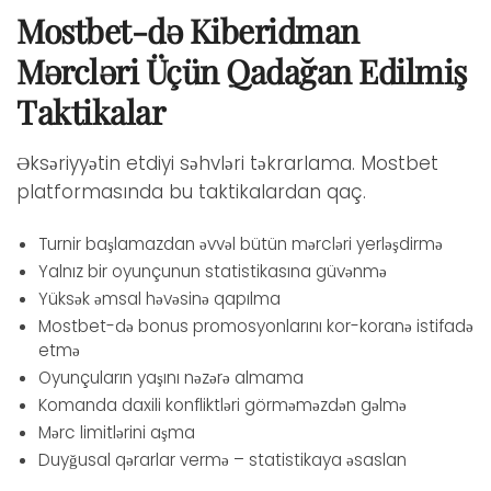
Mostbet-də Kiberidman
Mərcləri Üçün Qadağan Edilmiş
Taktikalar
Əksəriyyətin etdiyi səhvləri təkrarlama. Mostbet
platformasında bu taktikalardan qaç.
Turnir başlamazdan əvvəl bütün mərcləri yerləşdirmə
Yalnız bir oyunçunun statistikasına güvənmə
Yüksək əmsal həvəsinə qapılma
Mostbet-də bonus promosyonlarını kor-koranə istifadə
etmə
Oyunçuların yaşını nəzərə almama
Komanda daxili konfliktləri görməməzdən gəlmə
Mərc limitlərini aşma
Duyğusal qərarlar vermə – statistikaya əsaslan