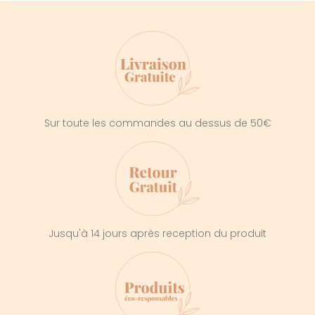
Sur toute les commandes au dessus de 50€
Jusqu'à 14 jours après reception du produit