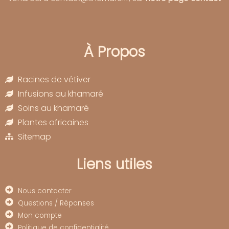
À Propos
Racines de vétiver
Infusions au khamaré
Soins au khamaré
Plantes africaines
Sitemap
Liens utiles
Nous contacter
Questions / Réponses
Mon compte
Politique de confidentialité