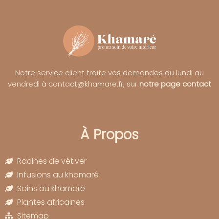
Notre service client traite vos demandes du lundi au
vendredi à contact@khamare.fr, sur
notre page contact
À Propos
Racines de vétiver
Infusions au khamaré
Soins au khamaré
Plantes africaines
Sitemap