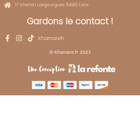
17 chemin Lasgourgues 64140 Lons
Gardons le contact !
Khamarefr
© Khamare.fr 2023