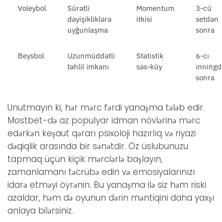
Voleybol
Sürətli
Momentum
3-cü
dəyişikliklərə
itkisi
setdən
uyğunlaşma
sonra
Beysbol
Uzunmüddətli
Statistik
6-cı
təhlil imkanı
səs-küy
inning
sonra
Unutmayın ki, hər mərc fərdi yanaşma tələb edir.
Mostbet-də az populyar idman növlərinə mərc
edərkən keşaut qərarı psixoloji hazırlıq və riyazi
dəqiqlik arasında bir sənətdir. Öz üslubunuzu
tapmaq üçün kiçik mərclərlə başlayın,
zamanlamanı təcrübə edin və emosiyalarınızı
idarə etməyi öyrənin. Bu yanaşma ilə siz həm riski
azaldar, həm də oyunun dərin məntiqini daha yaxşı
anlaya bilərsiniz.