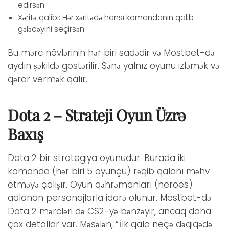
edirsən.
Xəritə qalibi: Hər xəritədə hansı komandanın qalib
gələcəyini seçirsən.
Bu mərc növlərinin hər biri sadədir və Mostbet-də
aydın şəkildə göstərilir. Sənə yalnız oyunu izləmək və
qərar vermək qalır.
Dota 2 – Strateji Oyun Üzrə
Baxış
Dota 2 bir strategiya oyunudur. Burada iki
komanda (hər biri 5 oyunçu) rəqib qalanı məhv
etməyə çalışır. Oyun qəhrəmanları (heroes)
adlanan personajlarla idarə olunur. Mostbet-də
Dota 2 mərcləri də CS2-yə bənzəyir, ancaq daha
çox detallar var. Məsələn, “İlk qala neçə dəqiqədə