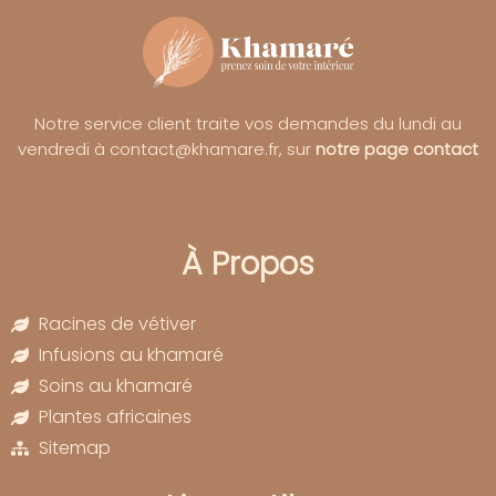
Notre service client traite vos demandes du lundi au
vendredi à contact@khamare.fr, sur
notre page contact
À Propos
Racines de vétiver
Infusions au khamaré
Soins au khamaré
Plantes africaines
Sitemap