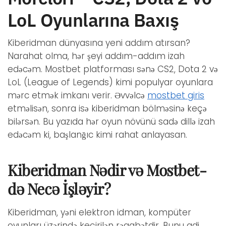
LoL Oyunlarına Baxış
Kiberidman dünyasına yeni addım atırsan?
Narahat olma, hər şeyi addım-addım izah
edəcəm. Mostbet platforması sənə CS2, Dota 2 və
LoL (League of Legends) kimi populyar oyunlara
mərc etmək imkanı verir. Əvvəlcə
mostbet giris
etməlisən, sonra isə kiberidman bölməsinə keçə
bilərsən. Bu yazıda hər oyun növünü sadə dillə izah
edəcəm ki, başlanğıc kimi rahat anlayasan.
Kiberidman Nədir və Mostbet-
də Necə İşləyir?
Kiberidman, yəni elektron idman, kompüter
oyunları üzərində keçirilən rəqabətdir. Bunu adi