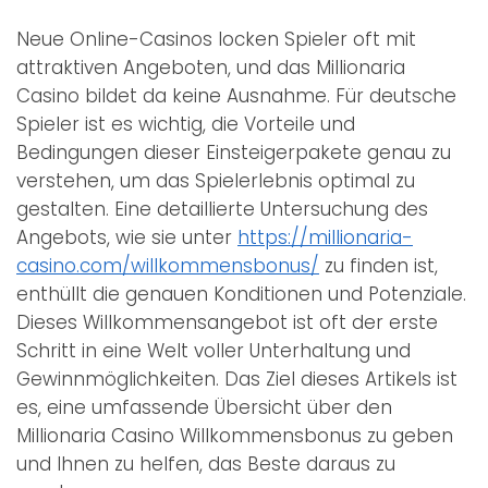
Neue Online-Casinos locken Spieler oft mit
attraktiven Angeboten, und das Millionaria
Casino bildet da keine Ausnahme. Für deutsche
Spieler ist es wichtig, die Vorteile und
Bedingungen dieser Einsteigerpakete genau zu
verstehen, um das Spielerlebnis optimal zu
gestalten. Eine detaillierte Untersuchung des
Angebots, wie sie unter
https://millionaria-
casino.com/willkommensbonus/
zu finden ist,
enthüllt die genauen Konditionen und Potenziale.
Dieses Willkommensangebot ist oft der erste
Schritt in eine Welt voller Unterhaltung und
Gewinnmöglichkeiten. Das Ziel dieses Artikels ist
es, eine umfassende Übersicht über den
Millionaria Casino Willkommensbonus zu geben
und Ihnen zu helfen, das Beste daraus zu