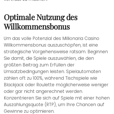
Optimale Nutzung des
Willkommensbonus
Um das volle Potenzial des Millionaria Casino
Willkommensbonus auszuschöpfen, ist eine
strategische Vorgehensweise ratsam. Beginnen
Sie damit, die Spiele auszuwählen, die den
größten Beitrag zum Erfüllen der
Umsatzbedingungen leisten. Spielautomaten
zählen oft zu 100%, während Tischspiele wie
Blackjack oder Roulette möglicherweise weniger
oder gar nicht angerechnet werden.
Konzentrieren Sie sich auf Spiele mit einer hohen
Auszahlungsquote (RTP), um Ihre Chancen auf
Gewinne zu optimieren.