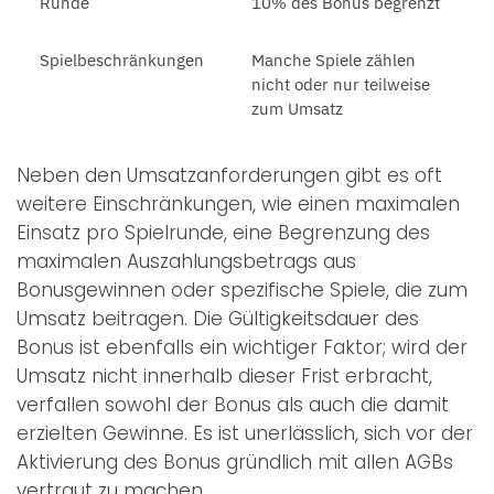
Runde
10% des Bonus begrenzt
Spielbeschränkungen
Manche Spiele zählen
nicht oder nur teilweise
zum Umsatz
Neben den Umsatzanforderungen gibt es oft
weitere Einschränkungen, wie einen maximalen
Einsatz pro Spielrunde, eine Begrenzung des
maximalen Auszahlungsbetrags aus
Bonusgewinnen oder spezifische Spiele, die zum
Umsatz beitragen. Die Gültigkeitsdauer des
Bonus ist ebenfalls ein wichtiger Faktor; wird der
Umsatz nicht innerhalb dieser Frist erbracht,
verfallen sowohl der Bonus als auch die damit
erzielten Gewinne. Es ist unerlässlich, sich vor der
Aktivierung des Bonus gründlich mit allen AGBs
vertraut zu machen.