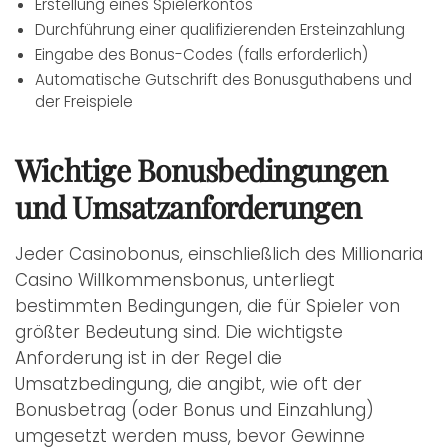
Erstellung eines Spielerkontos
Durchführung einer qualifizierenden Ersteinzahlung
Eingabe des Bonus-Codes (falls erforderlich)
Automatische Gutschrift des Bonusguthabens und
der Freispiele
Wichtige Bonusbedingungen
und Umsatzanforderungen
Jeder Casinobonus, einschließlich des Millionaria
Casino Willkommensbonus, unterliegt
bestimmten Bedingungen, die für Spieler von
größter Bedeutung sind. Die wichtigste
Anforderung ist in der Regel die
Umsatzbedingung, die angibt, wie oft der
Bonusbetrag (oder Bonus und Einzahlung)
umgesetzt werden muss, bevor Gewinne