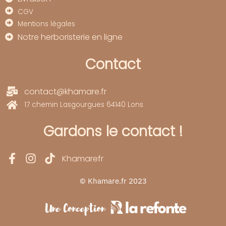
CGV
Mentions légales
Notre herboristerie en ligne
Contact
contact@khamare.fr
17 chemin Lasgourgues 64140 Lons
Gardons le contact !
Khamarefr
© Khamare.fr 2023