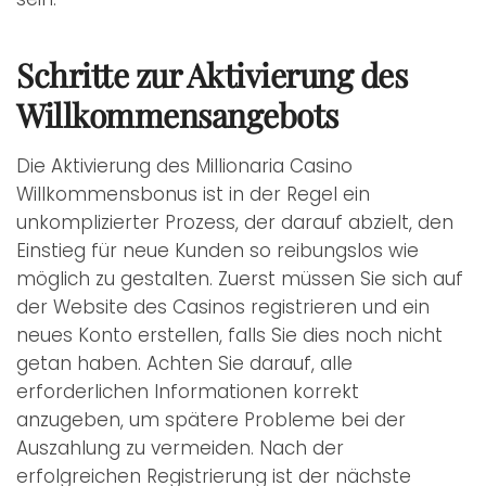
Schritte zur Aktivierung des
Willkommensangebots
Die Aktivierung des Millionaria Casino
Willkommensbonus ist in der Regel ein
unkomplizierter Prozess, der darauf abzielt, den
Einstieg für neue Kunden so reibungslos wie
möglich zu gestalten. Zuerst müssen Sie sich auf
der Website des Casinos registrieren und ein
neues Konto erstellen, falls Sie dies noch nicht
getan haben. Achten Sie darauf, alle
erforderlichen Informationen korrekt
anzugeben, um spätere Probleme bei der
Auszahlung zu vermeiden. Nach der
erfolgreichen Registrierung ist der nächste