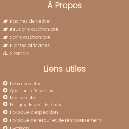
À Propos
Racines de vétiver
Infusions au khamaré
Soins au khamaré
Plantes africaines
Sitemap
Liens utiles
Nous contacter
Questions / Réponses
Mon compte
Politique de confidentialité
Politique d’expédition
Politique de retour et de remboursement
Livraison