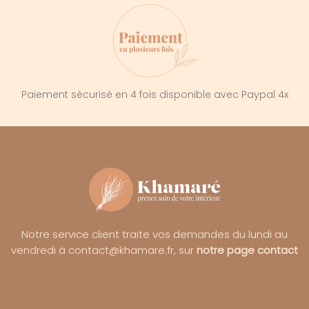
Paiement sécurisé en 4 fois disponible avec Paypal 4x
Notre service client traite vos demandes du lundi au
vendredi à contact@khamare.fr, sur
notre page contact