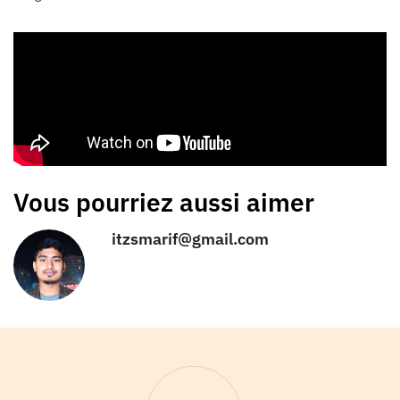
Vous pourriez aussi aimer
itzsmarif@gmail.com