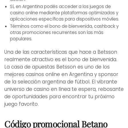
Sí, en Argentina podés acceder a los juegos de
casino online mediante plataformas optimizadas y
aplicaciones específicas para dispositivos móviles.
Términos como el bono de bienvenida, cashback y
otras promociones recurrentes son las más
populares.
Una de las características que hace a Betsson
realmente atractivo es el bono de bienvenida.
La casa de apuestas Betsson es uno de los
mejores casinos online en Argentina y sponsor
de la selección argentina de fútbol. El vibrante
universo de casino en línea te espera, rebosante
de oportunidades para encontrar tu próximo
juego favorito.
Código promocional Betano