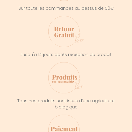
Sur toute les commandes au dessus de 50€
Jusqu'à 14 jours après reception du produit
Tous nos produits sont issus d'une agriculture
biologique