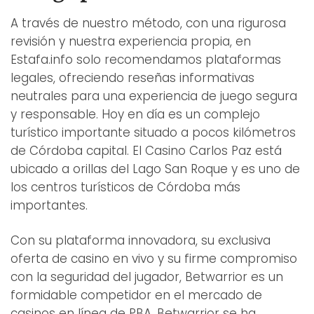
A través de nuestro método, con una rigurosa
revisión y nuestra experiencia propia, en
Estafa.info solo recomendamos plataformas
legales, ofreciendo reseñas informativas
neutrales para una experiencia de juego segura
y responsable. Hoy en día es un complejo
turístico importante situado a pocos kilómetros
de Córdoba capital. El Casino Carlos Paz está
ubicado a orillas del Lago San Roque y es uno de
los centros turísticos de Córdoba más
importantes.
Con su plataforma innovadora, su exclusiva
oferta de casino en vivo y su firme compromiso
con la seguridad del jugador, Betwarrior es un
formidable competidor en el mercado de
casinos en línea de PBA. Betwarrior se ha