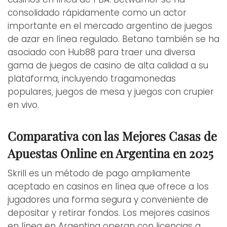
consolidado rápidamente como un actor
importante en el mercado argentino de juegos
de azar en línea regulado. Betano también se ha
asociado con Hub88 para traer una diversa
gama de juegos de casino de alta calidad a su
plataforma, incluyendo tragamonedas
populares, juegos de mesa y juegos con crupier
en vivo.
Comparativa con las Mejores Casas de
Apuestas Online en Argentina en 2025
Skrill es un método de pago ampliamente
aceptado en casinos en línea que ofrece a los
jugadores una forma segura y conveniente de
depositar y retirar fondos. Los mejores casinos
en línea en Argentina operan con licencias a