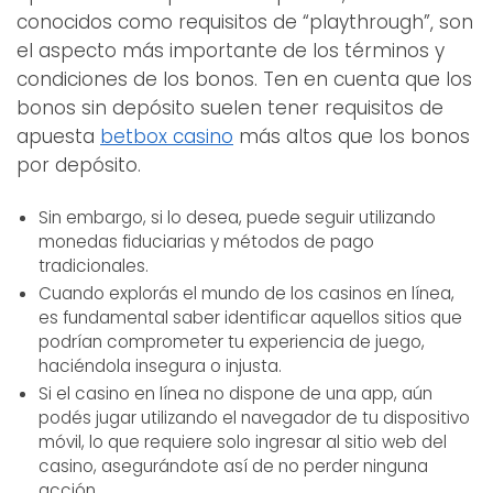
conocidos como requisitos de “playthrough”, son
el aspecto más importante de los términos y
condiciones de los bonos. Ten en cuenta que los
bonos sin depósito suelen tener requisitos de
apuesta
betbox casino
más altos que los bonos
por depósito.
Sin embargo, si lo desea, puede seguir utilizando
monedas fiduciarias y métodos de pago
tradicionales.
Cuando explorás el mundo de los casinos en línea,
es fundamental saber identificar aquellos sitios que
podrían comprometer tu experiencia de juego,
haciéndola insegura o injusta.
Si el casino en línea no dispone de una app, aún
podés jugar utilizando el navegador de tu dispositivo
móvil, lo que requiere solo ingresar al sitio web del
casino, asegurándote así de no perder ninguna
acción.