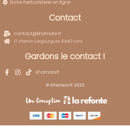
Notre herboristerie en ligne
Contact
contact@khamare.fr
17 chemin Lasgourgues 64140 Lons
Gardons le contact !
Khamarefr
© Khamare.fr 2023