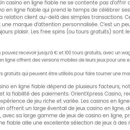
n casino en ligne fiable ne se contente pas d’offrir d
o en ligne fiable qui prend le temps de célébrer ses 
a relation client au-delà des simples transactions.
st une marque d’attention personnalisée. C’est un peu 
jours plaisir. Les free spins (ou tours gratuits) sont l
 pouvez recevoir jusqu’à € et 100 tours gratuits, avec un wage
n ligne offrent des versions mobiles de leurs jeux pour une 
rs gratuits qui peuvent être utilisés pour faire tourner une 
sino en ligne fiable dépend de plusieurs facteurs, n
s, et la fiabilité des paiements. OrientXpress Casino
 expérience de jeu riche et variée. Les casinos en li
in offrent un large éventail de jeux casino en ligne,
in, avec sa large gamme de jeux de casino en ligne,
ne fiable allie une excellente sélection de jeux à d