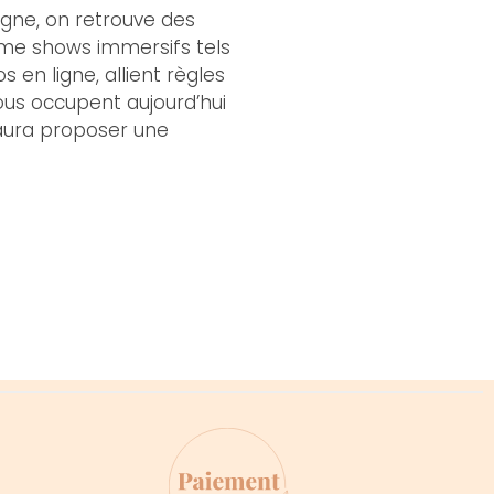
ligne, on retrouve des
game shows immersifs tels
 en ligne, allient règles
ous occupent aujourd’hui
saura proposer une