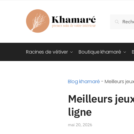
Recherch
Racines de vétiver
Boutique khamaré
Blog khamaré
-
Meilleurs je
Meilleurs jeu
ligne
mai 20, 2026