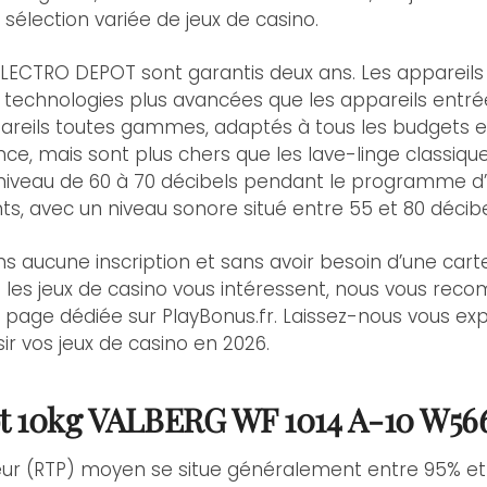
 sélection variée de jeux de casino.
 ELECTRO DEPOT sont garantis deux ans. Les apparei
 technologies plus avancées que les appareils en
eils toutes gammes, adaptés à tous les budgets et
nce, mais sont plus chers que les lave-linge classiques
 niveau de 60 à 70 décibels pendant le programme d’
ts, avec un niveau sonore situé entre 55 et 80 déci
ans aucune inscription et sans avoir besoin d’une car
t les jeux de casino vous intéressent, nous vous re
a page dédiée sur PlayBonus.fr. Laissez-nous vous ex
r vos jeux de casino en 2026.
ot 10kg VALBERG WF 1014 A-10 W56
ur (RTP) moyen se situe généralement entre 95% et 9