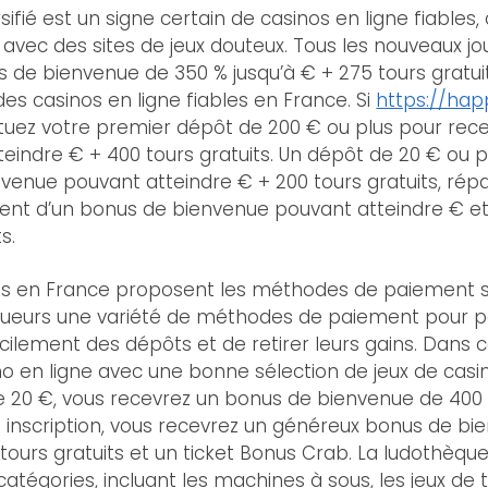
sifié est un signe certain de casinos en ligne fiables
avec des sites de jeux douteux. Tous les nouveaux 
 de bienvenue de 350 % jusqu’à € + 275 tours gratu
s casinos en ligne fiables en France. Si
https://hap
ctuez votre premier dépôt de 200 € ou plus pour rec
eindre € + 400 tours gratuits. Un dépôt de 20 € ou 
venue pouvant atteindre € + 200 tours gratuits, répar
ent d’un bonus de bienvenue pouvant atteindre € et 
s.
bles en France proposent les méthodes de paiement s
 joueurs une variété de méthodes de paiement pour p
cilement des dépôts et de retirer leurs gains. Dans 
no en ligne avec une bonne sélection de jeux de casin
 20 €, vous recevrez un bonus de bienvenue de 400 %
re inscription, vous recevrez un généreux bonus de b
 tours gratuits et un ticket Bonus Crab. La ludothèque
atégories, incluant les machines à sous, les jeux de t