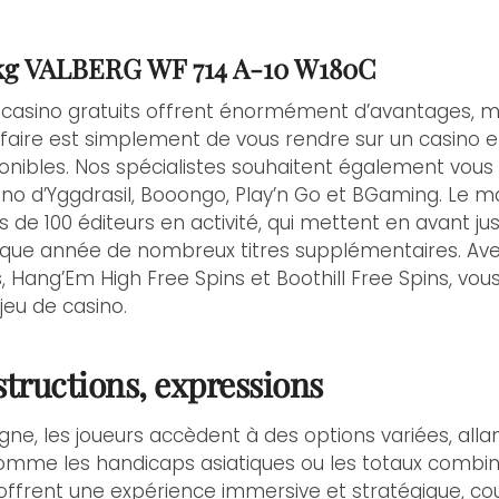
7 kg VALBERG WF 714 A-10 W180C
de casino gratuits offrent énormément d’avantages,
 faire est simplement de vous rendre sur un casino en
isponibles. Nos spécialistes souhaitent également v
sino d’Yggdrasil, Booongo, Play’n Go et BGaming. Le 
de 100 éditeurs en activité, qui mettent en avant jus
aque année de nombreux titres supplémentaires. Av
lds, Hang’Em High Free Spins et Boothill Free Spins, vo
jeu de casino.
nstructions, expressions
ligne, les joueurs accèdent à des options variées, all
mme les handicaps asiatiques ou les totaux combinés
 offrent une expérience immersive et stratégique, cou