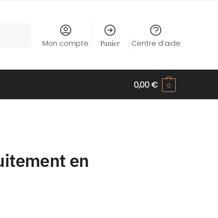
Mon compte
Panier
Centre d’aide
0,00
€
0
uitement en