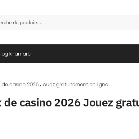
e
Blog khamaré
ux de casino 2026 Jouez gratuitement en ligne
x de casino 2026 Jouez grat