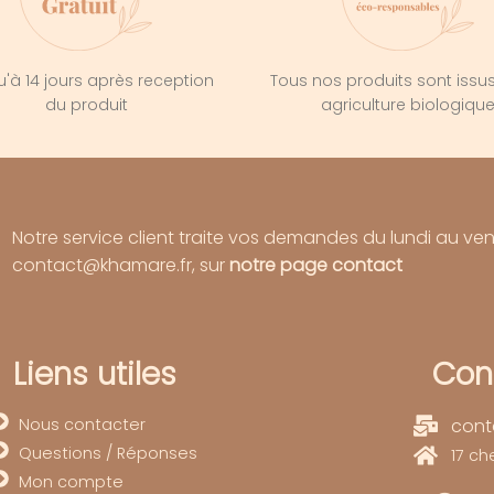
'à 14 jours après reception
Tous nos produits sont issu
du produit
agriculture biologiqu
Notre service client traite vos demandes du lundi au ve
contact@khamare.fr, sur
notre page contact
Liens utiles
Con
Nous contacter
cont
Questions / Réponses
17 c
Mon compte