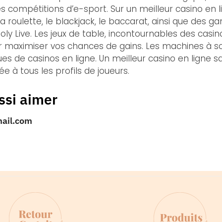
es compétitions d’e-sport. Sur un meilleur casino en 
roulette, le blackjack, le baccarat, ainsi que des 
 Live. Les jeux de table, incontournables des casinos
ur maximiser vos chances de gains. Les machines à s
es de casinos en ligne. Un meilleur casino en ligne 
ée à tous les profils de joueurs.
ssi aimer
mail.com