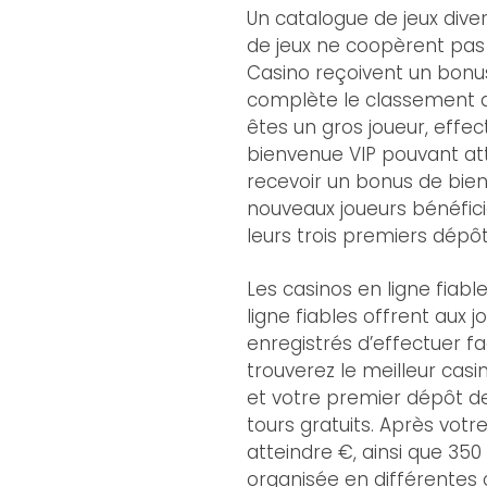
Un catalogue de jeux diver
de jeux ne coopèrent pas 
Casino reçoivent un bonus
complète le classement de
êtes un gros joueur, effe
bienvenue VIP pouvant att
recevoir un bonus de bien
nouveaux joueurs bénéfici
leurs trois premiers dépôt
Les casinos en ligne fia
ligne fiables offrent aux
enregistrés d’effectuer fa
trouverez le meilleur casi
et votre premier dépôt de
tours gratuits. Après vot
atteindre €, ainsi que 350
organisée en différentes c