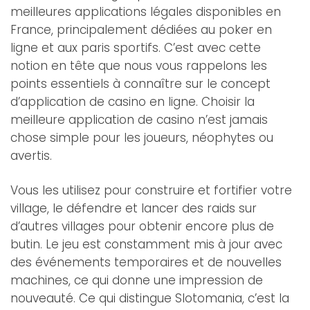
meilleures applications légales disponibles en
France, principalement dédiées au poker en
ligne et aux paris sportifs. C’est avec cette
notion en tête que nous vous rappelons les
points essentiels à connaître sur le concept
d’application de casino en ligne. Choisir la
meilleure application de casino n’est jamais
chose simple pour les joueurs, néophytes ou
avertis.
Vous les utilisez pour construire et fortifier votre
village, le défendre et lancer des raids sur
d’autres villages pour obtenir encore plus de
butin. Le jeu est constamment mis à jour avec
des événements temporaires et de nouvelles
machines, ce qui donne une impression de
nouveauté. Ce qui distingue Slotomania, c’est la