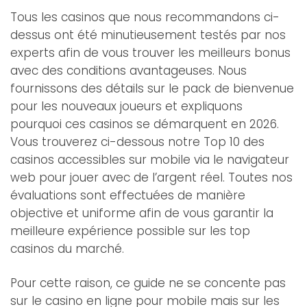
Tous les casinos que nous recommandons ci-
dessus ont été minutieusement testés par nos
experts afin de vous trouver les meilleurs bonus
avec des conditions avantageuses. Nous
fournissons des détails sur le pack de bienvenue
pour les nouveaux joueurs et expliquons
pourquoi ces casinos se démarquent en 2026.
Vous trouverez ci-dessous notre Top 10 des
casinos accessibles sur mobile via le navigateur
web pour jouer avec de l’argent réel. Toutes nos
évaluations sont effectuées de manière
objective et uniforme afin de vous garantir la
meilleure expérience possible sur les top
casinos du marché.
Pour cette raison, ce guide ne se concente pas
sur le casino en ligne pour mobile mais sur les