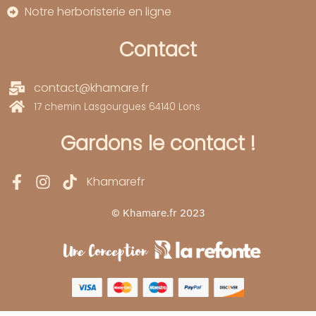
Notre herboristerie en ligne
Contact
contact@khamare.fr
17 chemin Lasgourgues 64140 Lons
Gardons le contact !
Khamarefr
© Khamare.fr 2023