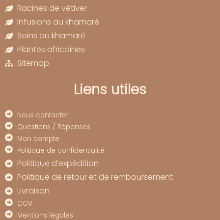
Racines de vétiver
Infusions au khamaré
Soins au khamaré
Plantes africaines
Sitemap
Liens utiles
Nous contacter
Questions / Réponses
Mon compte
Politique de confidentialité
Politique d’expédition
Politique de retour et de remboursement
Livraison
CGV
Mentions légales