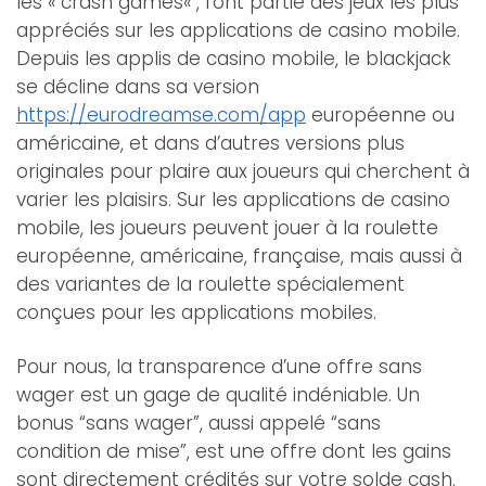
les « crash games« , font partie des jeux les plus
appréciés sur les applications de casino mobile.
Depuis les applis de casino mobile, le blackjack
se décline dans sa version
https://eurodreamse.com/app
européenne ou
américaine, et dans d’autres versions plus
originales pour plaire aux joueurs qui cherchent à
varier les plaisirs. Sur les applications de casino
mobile, les joueurs peuvent jouer à la roulette
européenne, américaine, française, mais aussi à
des variantes de la roulette spécialement
conçues pour les applications mobiles.
Pour nous, la transparence d’une offre sans
wager est un gage de qualité indéniable. Un
bonus “sans wager”, aussi appelé “sans
condition de mise”, est une offre dont les gains
sont directement crédités sur votre solde cash,