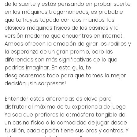
de la suerte y estás pensando en probar suerte
en las máquinas tragamonedas, es probable
que te hayas topado con dos mundos: las
clásicas máquinas físicas de los casinos y la
versión moderna que encuentras en internet.
Ambas ofrecen la emoción de girar los rodillos y
la esperanza de un gran premio, pero las
diferencias son más significativas de lo que
podrías imaginar. En esta guía, te
desglosaremos todo para que tomes la mejor
decisión, ¡sin sorpresas!
Entender estas diferencias es clave para
disfrutar al máximo de tu experiencia de juego.
Ya sea que prefieras la atmósfera tangible de
un casino físico o la comodidad de jugar desde
tu sillón, cada opción tiene sus pros y contras. Y