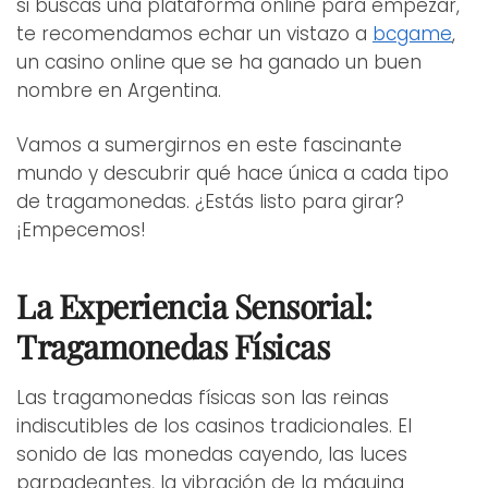
si buscas una plataforma online para empezar,
te recomendamos echar un vistazo a
bcgame
,
un casino online que se ha ganado un buen
nombre en Argentina.
Vamos a sumergirnos en este fascinante
mundo y descubrir qué hace única a cada tipo
de tragamonedas. ¿Estás listo para girar?
¡Empecemos!
La Experiencia Sensorial:
Tragamonedas Físicas
Las tragamonedas físicas son las reinas
indiscutibles de los casinos tradicionales. El
sonido de las monedas cayendo, las luces
parpadeantes, la vibración de la máquina