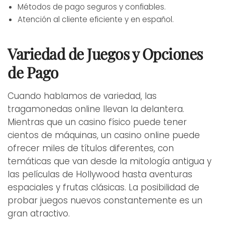
Métodos de pago seguros y confiables.
Atención al cliente eficiente y en español.
Variedad de Juegos y Opciones
de Pago
Cuando hablamos de variedad, las
tragamonedas online llevan la delantera.
Mientras que un casino físico puede tener
cientos de máquinas, un casino online puede
ofrecer miles de títulos diferentes, con
temáticas que van desde la mitología antigua y
las películas de Hollywood hasta aventuras
espaciales y frutas clásicas. La posibilidad de
probar juegos nuevos constantemente es un
gran atractivo.