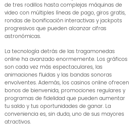
de tres rodillos hasta complejas máquinas de
video con múltiples líneas de pago, giros gratis,
rondas de bonificación interactivas y jackpots
progresivos que pueden alcanzar cifras
astronómicas.
La tecnología detrás de las tragamonedas
online ha avanzado enormemente. Los gráficos
son cada vez más espectaculares, las
animaciones fluidas y las bandas sonoras
envolventes. Además, los casinos online ofrecen
bonos de bienvenida, promociones regulares y
programas de fidelidad que pueden aumentar
tu saldo y tus oportunidades de ganar. La
conveniencia es, sin duda, uno de sus mayores
atractivos.