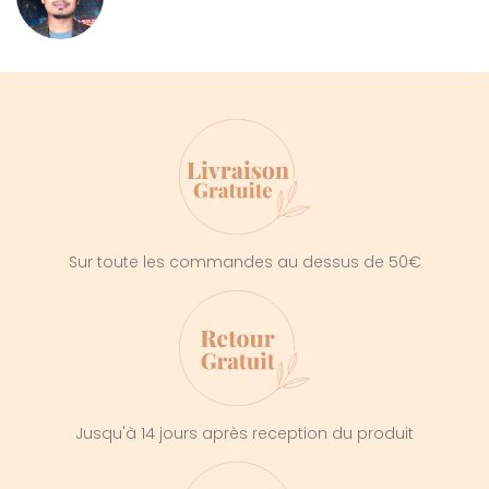
Sur toute les commandes au dessus de 50€
Jusqu'à 14 jours après reception du produit