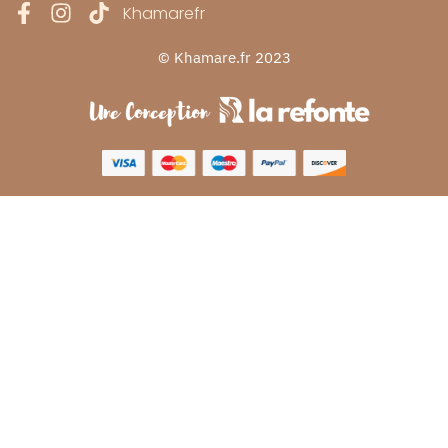
Khamarefr
© Khamare.fr 2023