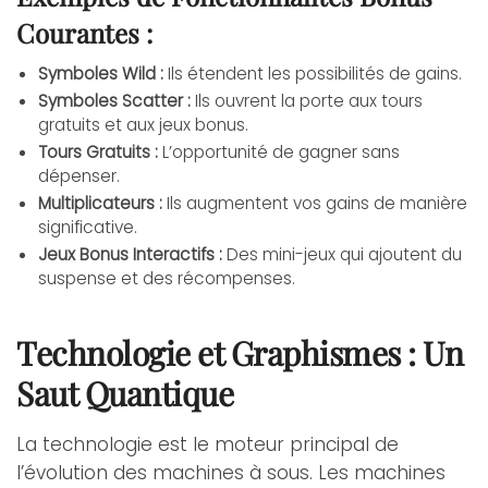
Courantes :
Symboles Wild :
Ils étendent les possibilités de gains.
Symboles Scatter :
Ils ouvrent la porte aux tours
gratuits et aux jeux bonus.
Tours Gratuits :
L’opportunité de gagner sans
dépenser.
Multiplicateurs :
Ils augmentent vos gains de manière
significative.
Jeux Bonus Interactifs :
Des mini-jeux qui ajoutent du
suspense et des récompenses.
Technologie et Graphismes : Un
Saut Quantique
La technologie est le moteur principal de
l’évolution des machines à sous. Les machines