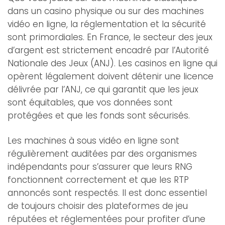
dans un casino physique ou sur des machines
vidéo en ligne, la réglementation et la sécurité
sont primordiales. En France, le secteur des jeux
d’argent est strictement encadré par l’Autorité
Nationale des Jeux (ANJ). Les casinos en ligne qui
opèrent légalement doivent détenir une licence
délivrée par l’ANJ, ce qui garantit que les jeux
sont équitables, que vos données sont
protégées et que les fonds sont sécurisés.
Les machines à sous vidéo en ligne sont
régulièrement auditées par des organismes
indépendants pour s’assurer que leurs RNG
fonctionnent correctement et que les RTP
annoncés sont respectés. Il est donc essentiel
de toujours choisir des plateformes de jeu
réputées et réglementées pour profiter d’une