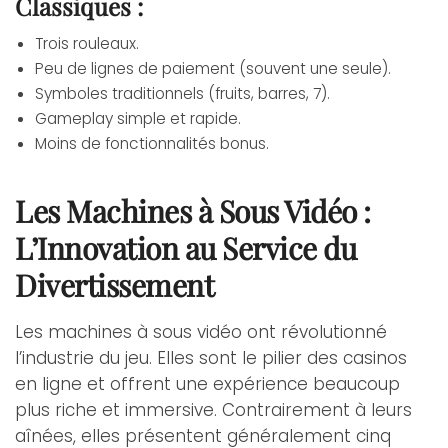
Classiques :
Trois rouleaux.
Peu de lignes de paiement (souvent une seule).
Symboles traditionnels (fruits, barres, 7).
Gameplay simple et rapide.
Moins de fonctionnalités bonus.
Les Machines à Sous Vidéo :
L’Innovation au Service du
Divertissement
Les machines à sous vidéo ont révolutionné
l’industrie du jeu. Elles sont le pilier des casinos
en ligne et offrent une expérience beaucoup
plus riche et immersive. Contrairement à leurs
aînées, elles présentent généralement cinq