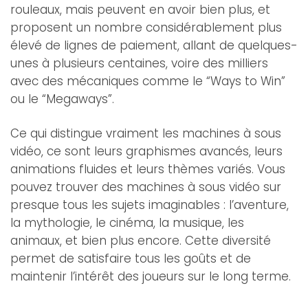
rouleaux, mais peuvent en avoir bien plus, et
proposent un nombre considérablement plus
élevé de lignes de paiement, allant de quelques-
unes à plusieurs centaines, voire des milliers
avec des mécaniques comme le “Ways to Win”
ou le “Megaways”.
Ce qui distingue vraiment les machines à sous
vidéo, ce sont leurs graphismes avancés, leurs
animations fluides et leurs thèmes variés. Vous
pouvez trouver des machines à sous vidéo sur
presque tous les sujets imaginables : l’aventure,
la mythologie, le cinéma, la musique, les
animaux, et bien plus encore. Cette diversité
permet de satisfaire tous les goûts et de
maintenir l’intérêt des joueurs sur le long terme.