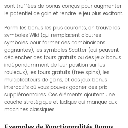
sont truffées de bonus conçus pour augmenter
le potentiel de gain et rendre le jeu plus excitant.
Parmi les bonus les plus courants, on trouve les
symboles Wild (qui remplacent d’autres
symboles pour former des combinaisons
gagnantes), les symboles Scatter (qui peuvent
déclencher des tours gratuits ou des jeux bonus
indépendamment de leur position sur les
rouleaux), les tours gratuits (free spins), les
multiplicateurs de gains, et des jeux bonus
interactifs où vous pouvez gagner des prix
supplémentaires. Ces éléments ajoutent une
couche stratégique et ludique qui manque aux
machines classiques.
Exemples de Fonctionnalités Bonus