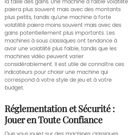
la taille des gains. Une machine à faible volatilité
paiera plus souvent mais avec des montants
plus petits, tandis qu’une machine à forte
volatilité paiera moins souvent mais avec des
gains potentiellement plus importants. Les
machines à sous classiques ont tendance à
avoir une volatilité plus faible, tandis que les
machines vidéo peuvent varier
considérablement. Il est utile de connaître ces
indicateurs pour choisir une machine qui
correspond à votre style de jeu et à votre
budget.
Réglementation et Sécurité :
Jouer en Toute Confiance
Que vous jouiez sur des machines classiques