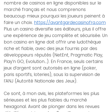
nombre de casinos en ligne disponibles sur le
marché français et nous comprenons
beaucoup mieux pourquoi les joueurs peinent à
faire un choix.
https://avantgardecasinofra.com
Plus un casino diversifie ses éditeurs, plus il offre
une expérience de jeu complète et sécurisée. Un
bon casino en ligne doit offrir une ludothèque
riche et fiable, avec des jeux fournis par des
développeurs réputés (NetEnt, Pragmatic Play,
Play’n GO, Evolution…). En France, seuls certains
jeux d’argent sont autorisés en ligne (poker,
paris sportifs, loteries), sous la supervision de
l’ANJ (Autorité Nationale des Jeux).
Ce sont, à mon avis, les plateformes les plus
sérieuses et les plus fiables du marché
hexagonal. Avant de plonger dans les revues