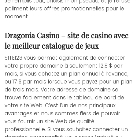
Je remplis tout, choisis mon pseudo, et je refuse
poliment leurs offres promotionnelles pour le
moment.
Dragonia Casino – site de casino avec
le meilleur catalogue de jeux
SITE123 vous permet également de connecter
votre propre domaine à seulement 12,8 $ par
mois, si vous achetez un plan annuel à l’avance,
ou 17 $ par mois lorsque vous payez pour un plan
de trois mois. Votre adresse de domaine se
trouve facilement dans le tableau de bord de
votre site Web. C’est l’un de nos principaux
avantages et nous sommes fiers de pouvoir
vous fournir un site Web de qualité
professionnelle. Si vous souhaitez connecter un