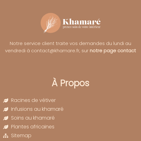
Notre service client traite vos demandes du lundi au
vendredi à contact@khamare.fr, sur
notre page contact
À Propos
Racines de vétiver
Infusions au khamaré
Soins au khamaré
Plantes africaines
Sitemap