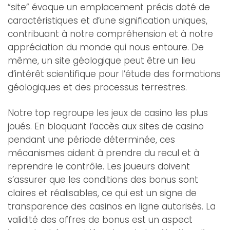
“site” évoque un emplacement précis doté de
caractéristiques et d’une signification uniques,
contribuant à notre compréhension et à notre
appréciation du monde qui nous entoure. De
même, un site géologique peut être un lieu
d’intérêt scientifique pour l’étude des formations
géologiques et des processus terrestres.
Notre top regroupe les jeux de casino les plus
joués. En bloquant l’accès aux sites de casino
pendant une période déterminée, ces
mécanismes aident à prendre du recul et à
reprendre le contrôle. Les joueurs doivent
s’assurer que les conditions des bonus sont
claires et réalisables, ce qui est un signe de
transparence des casinos en ligne autorisés. La
validité des offres de bonus est un aspect