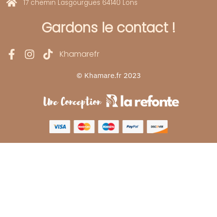
17 chemin Lasgourgues 64140 Lons
Gardons le contact !
Khamarefr
© Khamare.fr 2023