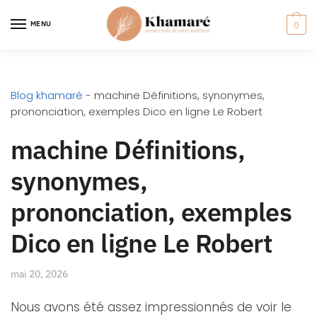
MENU
0
Blog khamaré
-
machine Définitions, synonymes,
prononciation, exemples Dico en ligne Le Robert
machine Définitions,
synonymes,
prononciation, exemples
Dico en ligne Le Robert
mai 20, 2026
Nous avons été assez impressionnés de voir le