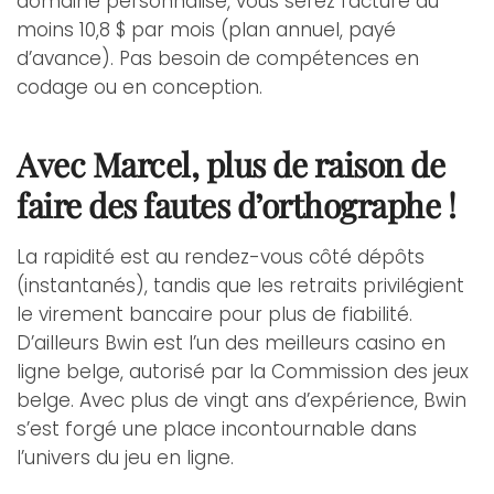
domaine personnalisé, vous serez facturé au
moins 10,8 $ par mois (plan annuel, payé
d’avance). Pas besoin de compétences en
codage ou en conception.
Avec Marcel, plus de raison de
faire des fautes d’orthographe !
La rapidité est au rendez-vous côté dépôts
(instantanés), tandis que les retraits privilégient
le virement bancaire pour plus de fiabilité.
D’ailleurs Bwin est l’un des meilleurs casino en
ligne belge, autorisé par la Commission des jeux
belge. Avec plus de vingt ans d’expérience, Bwin
s’est forgé une place incontournable dans
l’univers du jeu en ligne.