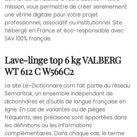
mission, vous permettre de créer sereinement
une vitrine digitale pour votre projet
professionnel, associatif ou institutionnel. Site
hébergé en France et éco-responsable avec
SAV 100% français.
Lave-linge top 6 kg VALBERG
WT 612 C W566C2
Le site Le-Dictionnaire.com fait partie du réseau
Semantiak, un ensemble indépendant de
dictionnaires et d’outils de langue française en
ligne. En cas de variantes ou de pièges
fréquents, des précisions sont apportées dans
les définitions ou les informations
complémentaires. Dans chaque cas, le terme