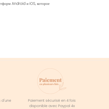
атформ Android и iOS, которое
s d'une
Paiement sécurisé en 4 fois
e
disponible avec Paypal 4x