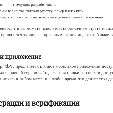
ваний от ведущих разработчиков.
кие варианты, включая рулетку, покер и блэкджек.
 играть с настоящими дилерами в режиме реального времени.
енности, и вы можете использовать различные стратегии д
о проводятся турниры с призовыми фондами, что добавляет 
 и приложение
р 1xbet предлагает отличное мобильное приложение, досту
ал основной версии сайта, включая ставки на спорт и дост
 играть в любом месте и в любое время, что делает его и
ерации и верификация