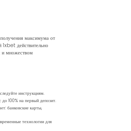
 получения максимума от
й 1xbet действительно
й и множеством
 следуйте инструкциям.
 до 100% на первый депозит.
ет: банковские карты,
овременные технологии для