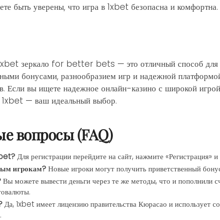
ете быть уверены, что игра в 1xbet безопасна и комфортна.
bet зеркало for better bets — это отличный способ для
нными бонусами, разнообразием игр и надежной платформо
ов. Если вы ищете надежное онлайн-казино с широкой игро
 1xbet — ваш идеальный выбор.
ые вопросы (FAQ)
xbet?
Для регистрации перейдите на сайт, нажмите «Регистрация» и
вым игрокам?
Новые игроки могут получить приветственный бонус
?
Вы можете вывести деньги через те же методы, что и пополнили сч
товалюты.
?
Да, 1xbet имеет лицензию правительства Кюрасао и использует с
.