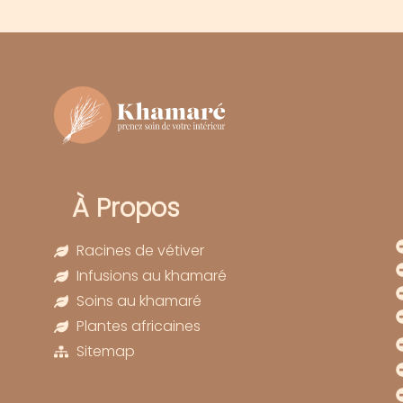
À Propos
Racines de vétiver
Infusions au khamaré
Soins au khamaré
Plantes africaines
Sitemap