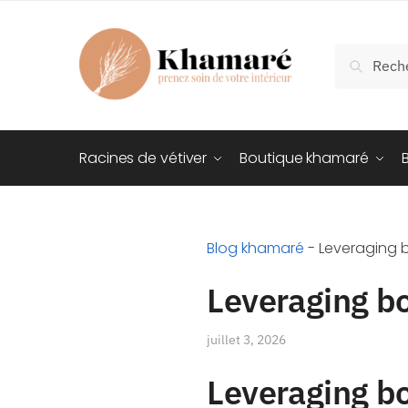
Recherch
Racines de vétiver
Boutique khamaré
Blog khamaré
-
Leveraging b
Leveraging bo
juillet 3, 2026
Leveraging bo