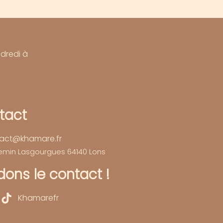
ndredi à
tact
act@khamare.fr
hemin Lasgourgues 64140 Lons
ons le contact !
Khamarefr