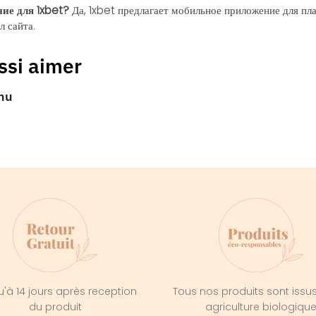
ие для 1xbet?
Да, 1xbet предлагает мобильное приложение для пл
л сайта.
ssi aimer
nu
'à 14 jours après reception
Tous nos produits sont issu
du produit
agriculture biologiqu