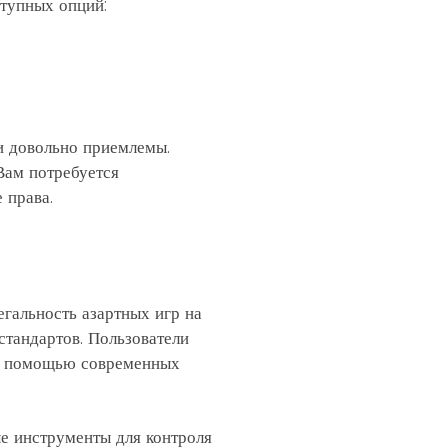
ступных опций:
и довольно приемлемы.
Вам потребуется
 права.
егальность азартных игр на
стандартов. Пользователи
 с помощью современных
ые инструменты для контроля