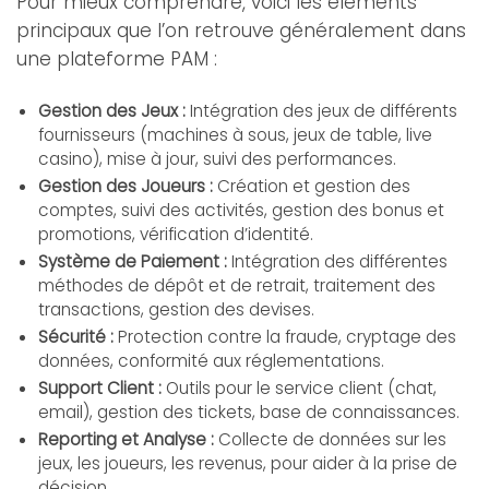
Pour mieux comprendre, voici les éléments
principaux que l’on retrouve généralement dans
une plateforme PAM :
Gestion des Jeux :
Intégration des jeux de différents
fournisseurs (machines à sous, jeux de table, live
casino), mise à jour, suivi des performances.
Gestion des Joueurs :
Création et gestion des
comptes, suivi des activités, gestion des bonus et
promotions, vérification d’identité.
Système de Paiement :
Intégration des différentes
méthodes de dépôt et de retrait, traitement des
transactions, gestion des devises.
Sécurité :
Protection contre la fraude, cryptage des
données, conformité aux réglementations.
Support Client :
Outils pour le service client (chat,
email), gestion des tickets, base de connaissances.
Reporting et Analyse :
Collecte de données sur les
jeux, les joueurs, les revenus, pour aider à la prise de
décision.