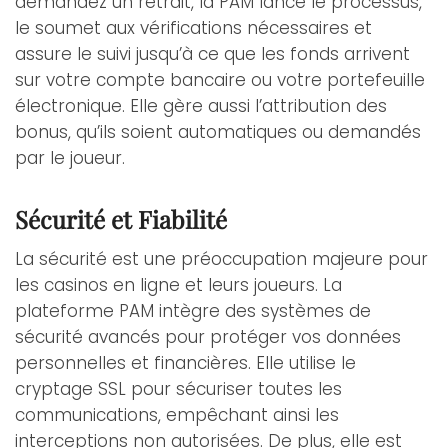
demandez un retrait, la PAM lance le processus,
le soumet aux vérifications nécessaires et
assure le suivi jusqu’à ce que les fonds arrivent
sur votre compte bancaire ou votre portefeuille
électronique. Elle gère aussi l’attribution des
bonus, qu’ils soient automatiques ou demandés
par le joueur.
Sécurité et Fiabilité
La sécurité est une préoccupation majeure pour
les casinos en ligne et leurs joueurs. La
plateforme PAM intègre des systèmes de
sécurité avancés pour protéger vos données
personnelles et financières. Elle utilise le
cryptage SSL pour sécuriser toutes les
communications, empêchant ainsi les
interceptions non autorisées. De plus, elle est