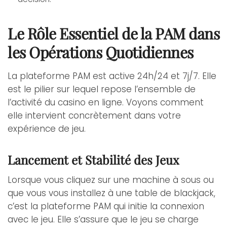
Le Rôle Essentiel de la PAM dans
les Opérations Quotidiennes
La plateforme PAM est active 24h/24 et 7j/7. Elle
est le pilier sur lequel repose l’ensemble de
l’activité du casino en ligne. Voyons comment
elle intervient concrètement dans votre
expérience de jeu.
Lancement et Stabilité des Jeux
Lorsque vous cliquez sur une machine à sous ou
que vous vous installez à une table de blackjack,
c’est la plateforme PAM qui initie la connexion
avec le jeu. Elle s’assure que le jeu se charge