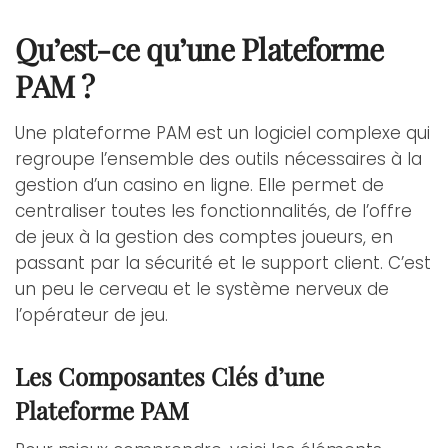
Qu’est-ce qu’une Plateforme
PAM ?
Une plateforme PAM est un logiciel complexe qui
regroupe l’ensemble des outils nécessaires à la
gestion d’un casino en ligne. Elle permet de
centraliser toutes les fonctionnalités, de l’offre
de jeux à la gestion des comptes joueurs, en
passant par la sécurité et le support client. C’est
un peu le cerveau et le système nerveux de
l’opérateur de jeu.
Les Composantes Clés d’une
Plateforme PAM