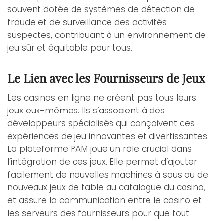
souvent dotée de systèmes de détection de
fraude et de surveillance des activités
suspectes, contribuant à un environnement de
jeu sûr et équitable pour tous.
Le Lien avec les Fournisseurs de Jeux
Les casinos en ligne ne créent pas tous leurs
jeux eux-mêmes. Ils s’associent à des
développeurs spécialisés qui conçoivent des
expériences de jeu innovantes et divertissantes.
La plateforme PAM joue un rôle crucial dans
l’intégration de ces jeux. Elle permet d’ajouter
facilement de nouvelles machines à sous ou de
nouveaux jeux de table au catalogue du casino,
et assure la communication entre le casino et
les serveurs des fournisseurs pour que tout