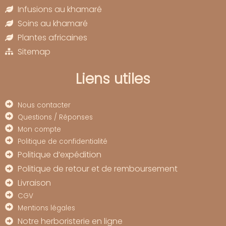
Infusions au khamaré
Soins au khamaré
Plantes africaines
Sitemap
Liens utiles
Nous contacter
Questions / Réponses
Mon compte
Politique de confidentialité
Politique d’expédition
Politique de retour et de remboursement
Livraison
CGV
Mentions légales
Notre herboristerie en ligne