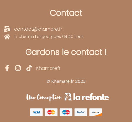
Contact
contact@khamare.fr
17 chemin Lasgourgues 64140 Lons
Gardons le contact !
Khamarefr
© Khamare.fr 2023