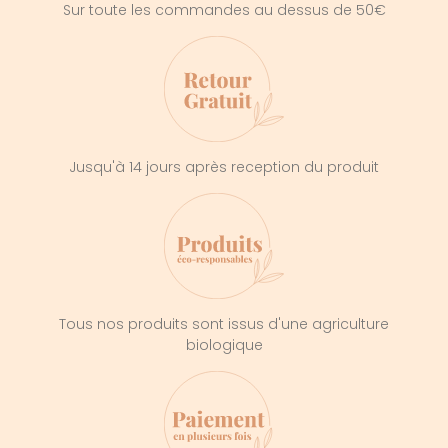
Sur toute les commandes au dessus de 50€
Jusqu'à 14 jours après reception du produit
Tous nos produits sont issus d'une agriculture
biologique