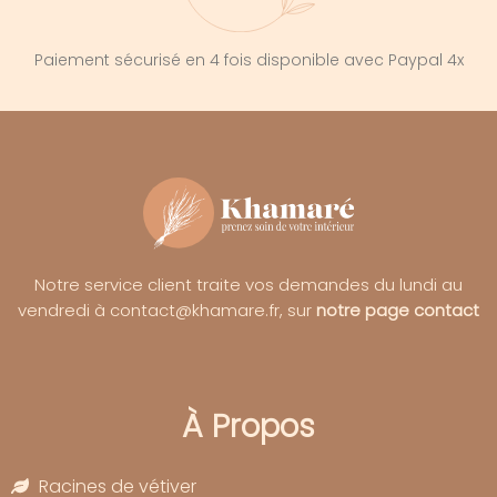
Paiement sécurisé en 4 fois disponible avec Paypal 4x
Notre service client traite vos demandes du lundi au
vendredi à contact@khamare.fr, sur
notre page contact
À Propos
Racines de vétiver