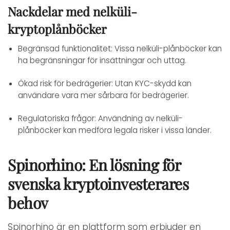
Nackdelar med nelküli-
kryptoplånböcker
Begränsad funktionalitet: Vissa nelküli-plånböcker kan
ha begränsningar för insättningar och uttag.
Ökad risk för bedrägerier: Utan KYC-skydd kan
användare vara mer sårbara för bedrägerier.
Regulatoriska frågor: Användning av nelküli-
plånböcker kan medföra legala risker i vissa länder.
Spinorhino: En lösning för
svenska kryptoinvesterares
behov
Spinorhino är en plattform som erbjuder en