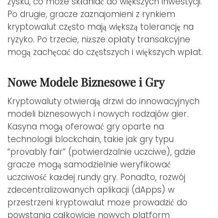
zysku, co może skłaniać do większych inwestycji.
Po drugie, gracze zaznajomieni z rynkiem
kryptowalut często mają większą tolerancję na
ryzyko. Po trzecie, niższe opłaty transakcyjne
mogą zachęcać do częstszych i większych wpłat.
Nowe Modele Biznesowe i Gry
Kryptowaluty otwierają drzwi do innowacyjnych
modeli biznesowych i nowych rodzajów gier.
Kasyna mogą oferować gry oparte na
technologii blockchain, takie jak gry typu
“provably fair” (potwierdzalnie uczciwe), gdzie
gracze mogą samodzielnie weryfikować
uczciwość każdej rundy gry. Ponadto, rozwój
zdecentralizowanych aplikacji (dApps) w
przestrzeni kryptowalut może prowadzić do
powstania całkowicie nowych platform