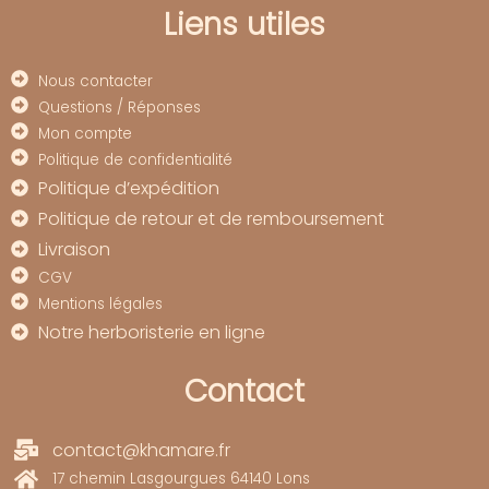
Liens utiles
Nous contacter
Questions / Réponses
Mon compte
Politique de confidentialité
Politique d’expédition
Politique de retour et de remboursement
Livraison
CGV
Mentions légales
Notre herboristerie en ligne
Contact
contact@khamare.fr
17 chemin Lasgourgues 64140 Lons