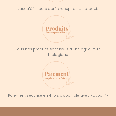
Jusqu'à 14 jours après reception du produit
Tous nos produits sont issus d'une agriculture
biologique
Paiement sécurisé en 4 fois disponible avec Paypal 4x