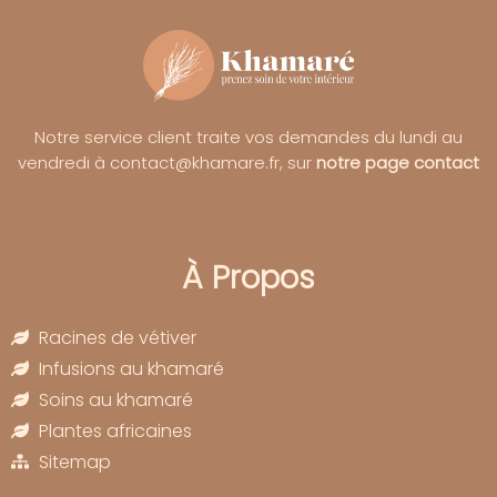
Notre service client traite vos demandes du lundi au
vendredi à contact@khamare.fr, sur
notre page contact
À Propos
Racines de vétiver
Infusions au khamaré
Soins au khamaré
Plantes africaines
Sitemap