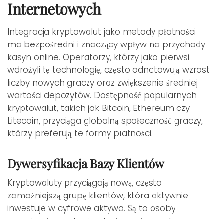
Internetowych
Integracja kryptowalut jako metody płatności
ma bezpośredni i znaczący wpływ na przychody
kasyn online. Operatorzy, którzy jako pierwsi
wdrożyli tę technologię, często odnotowują wzrost
liczby nowych graczy oraz zwiększenie średniej
wartości depozytów. Dostępność popularnych
kryptowalut, takich jak Bitcoin, Ethereum czy
Litecoin, przyciąga globalną społeczność graczy,
którzy preferują te formy płatności.
Dywersyfikacja Bazy Klientów
Kryptowaluty przyciągają nową, często
zamożniejszą grupę klientów, która aktywnie
inwestuje w cyfrowe aktywa. Są to osoby