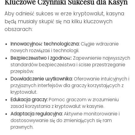
Kluczowe Czynniki Sukcesu dla Kasyn
Aby odnieść sukces w erze kryptowalut, kasyna
będą musiały skupić się na kilku kluczowych
obszarach:
Innowacyjność technologiczna:
Ciągłe wdrażanie
nowych rozwiązań i technologii.
Bezpieczeństwo i zgodność:
Zapewnienie najwyższych
standardów bezpieczeństwa i ścisłe przestrzeganie
przepisów.
Doświadczenie użytkownika:
Oferowanie intuicyjnych i
przyjaznych interfejsów dla graczy korzystających z
kryptowalut.
Edukacja graczy:
Pomoc graczom w zrozumieniu
zasad korzystania z kryptowalut w kasynie.
Adaptacja regulacyjna:
Aktywne monitorowanie i
dostosowywanie się do zmieniających się ram
prawnych.