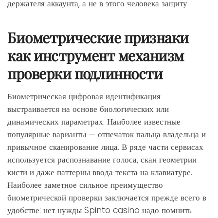
держателя аккаунта, а не в этого человека защиту.
Биометрические признаки
как инструмент механизм
проверки подлинности
Биометрическая цифровая идентификация
выстраивается на основе биологических или
динамических параметрах. Наиболее известные
популярные варианты — отпечаток пальца владельца и
привычное сканирование лица. В ряде части сервисах
используется распознавание голоса, скан геометрии
кисти и даже паттерны ввода текста на клавиатуре.
Наиболее заметное сильное преимущество
биометрической проверки заключается прежде всего в
удобстве: нет нужды Spinto casino надо помнить