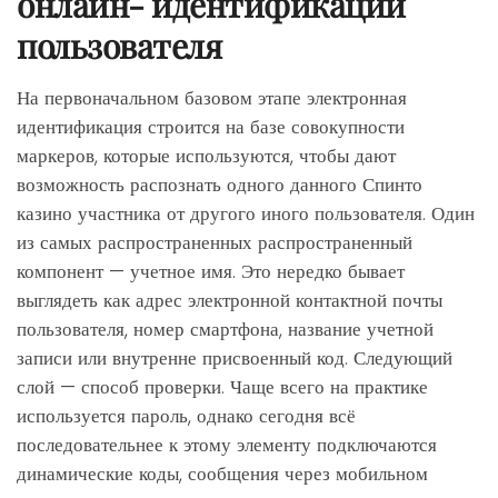
онлайн- идентификации
пользователя
На первоначальном базовом этапе электронная
идентификация строится на базе совокупности
маркеров, которые используются, чтобы дают
возможность распознать одного данного Спинто
казино участника от другого иного пользователя. Один
из самых распространенных распространенный
компонент — учетное имя. Это нередко бывает
выглядеть как адрес электронной контактной почты
пользователя, номер смартфона, название учетной
записи или внутренне присвоенный код. Следующий
слой — способ проверки. Чаще всего на практике
используется пароль, однако сегодня всё
последовательнее к этому элементу подключаются
динамические коды, сообщения через мобильном