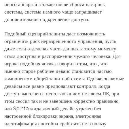
иного аппарата а также после сброса настроек
системы, система намного чаще запрашивает
дополнительное подкрепление доступа.
Подобный сценарий защиты дает возможность
ограничить риск неразрешенного управления, пусть
даже если отдельная часть данных к этому моменту
стала доступна в распоряжении чужого человека. Для
игрока подобная логика говорит о том, что , что
именно старое рабочее девайс становится частью
компонентом общей защитной схемы. Однако знакомые
девайсы все равно предполагают контроля. Когда
доступ выполнен с использованием не своем ПК, при
этом сессия так и не завершена корректно правильно,
или Spinto когда личный девайс утрачен без
настроенной блокировки экрана, электронная
идентификация способна сработать не в пользу