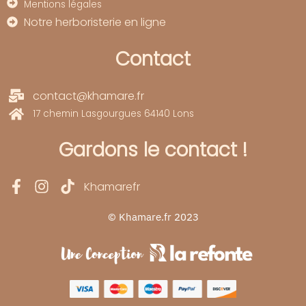
Mentions légales
Notre herboristerie en ligne
Contact
contact@khamare.fr
17 chemin Lasgourgues 64140 Lons
Gardons le contact !
Khamarefr
© Khamare.fr 2023