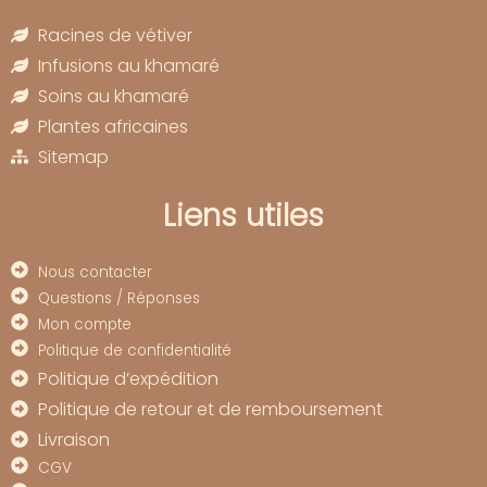
Racines de vétiver
Infusions au khamaré
Soins au khamaré
Plantes africaines
Sitemap
Liens utiles
Nous contacter
Questions / Réponses
Mon compte
Politique de confidentialité
Politique d’expédition
Politique de retour et de remboursement
Livraison
CGV