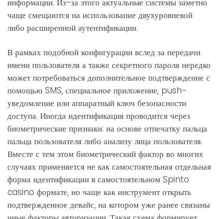
информации. Из-за этого актуальные системы заметно
чаще смещаются на использование двухуровневой
либо расширенной аутентификации.
В рамках подобной конфигурации вслед за передачи
имени пользователя а также секретного пароля нередко
может потребоваться дополнительное подтверждение с
помощью SMS, специальное приложение, push-
уведомление или аппаратный ключ безопасности
доступа. Иногда идентификация проводится через
биометрические признаки: на основе отпечатку пальца
пальца пользователя либо анализу лица пользователя.
Вместе с тем этом биометрический фактор во многих
случаях применяется не как самостоятельная отдельная
форма идентификации в самостоятельном Spinto
casino формате, но чаще как инструмент открыть
подтвержденное девайс, на котором уже ранее связаны
иные факторы авторизации. Такая схема формирует