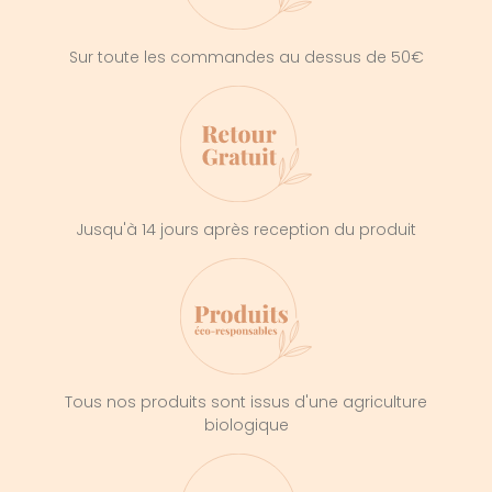
Sur toute les commandes au dessus de 50€
Jusqu'à 14 jours après reception du produit
Tous nos produits sont issus d'une agriculture
biologique