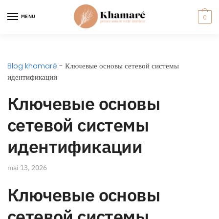
MENU
0
Blog khamaré
-
Ключевые основы сетевой системы
идентификации
Ключевые основы
сетевой системы
идентификации
mai 13, 2026
Ключевые основы
сетевой системы