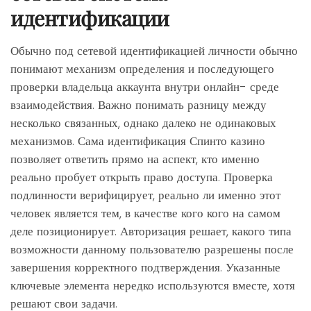
идентификации
Обычно под сетевой идентификацией личности обычно
понимают механизм определения и последующего
проверки владельца аккаунта внутри онлайн- среде
взаимодействия. Важно понимать разницу между
несколько связанных, однако далеко не одинаковых
механизмов. Сама идентификация Спинто казино
позволяет ответить прямо на аспект, кто именно
реально пробует открыть право доступа. Проверка
подлинности верифицирует, реально ли именно этот
человек является тем, в качестве кого кого на самом
деле позиционирует. Авторизация решает, какого типа
возможности данному пользователю разрешены после
завершения корректного подтверждения. Указанные
ключевые элемента нередко используются вместе, хотя
решают свои задачи.