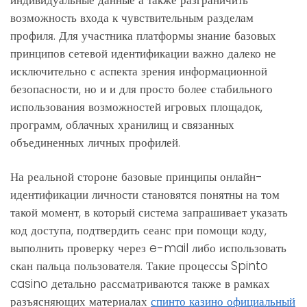
индивидуальные данные а также разграничить
возможность входа к чувствительным разделам
профиля. Для участника платформы знание базовых
принципов сетевой идентификации важно далеко не
исключительно с аспекта зрения информационной
безопасности, но и и для просто более стабильного
использования возможностей игровых площадок,
программ, облачных хранилищ и связанных
объединенных личных профилей.
На реальной стороне базовые принципы онлайн-
идентификации личности становятся понятны на том
такой момент, в который система запрашивает указать
код доступа, подтвердить сеанс при помощи коду,
выполнить проверку через e-mail либо использовать
скан пальца пользователя. Такие процессы Spinto
casino детально рассматриваются также в рамках
разъясняющих материалах
спинто казино официальный