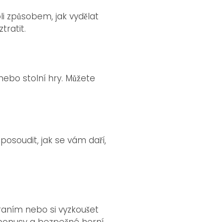
li způsobem, jak vydělat
tratit.
nebo stolní hry. Můžete
osoudit, jak se vám daří,
 hraním nebo si vyzkoušet