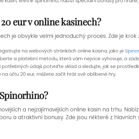
 kasin, včetně Spinorhino, nabízí speciální bonusy pro hráče,
 20 eur v online kasinech?
nech je obvykle velmi jednoduchý proces. Zde je krok 
egistrujte na webových stránkách online kasina, jako je
Spino
erte si platební metodu, která vám nejvíce vyhovuje, a zadej
potřebných údajů potvrďte vklad a sledujte, jak se prostředky
na účtu 20 eur, můžete začít hrát své oblíbené hry.
 Spinorhino?
ovějších a nejzajímavějších online kasin na trhu. Nabíz
poru a atraktivní bonusy. Zde jsou některé z hlavních