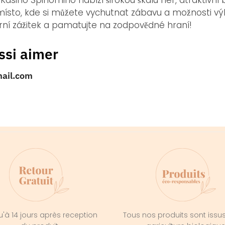
. Kasino Spinorhino nabízí širokou škálu her, atraktiv
místo, kde si můžete vychutnat zábavu a možnosti výh
 herní zážitek a pamatujte na zodpovědné hraní!
ssi aimer
mail.com
'à 14 jours après reception
Tous nos produits sont issu