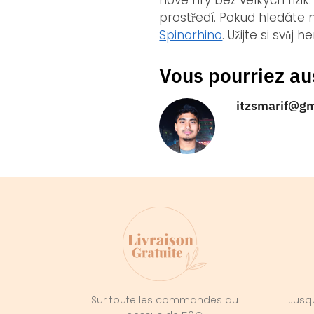
nové hry bez velkých rizik
prostředí. Pokud hledáte 
Spinorhino
. Užijte si svůj
Vous pourriez au
itzsmarif@g
Sur toute les commandes au
Jusqu