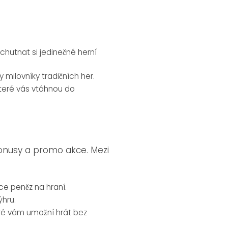
hutnat si jedinečné herní
y milovníky tradičních her.
, které vás vtáhnou do
 bonusy a promo akce. Mezi
ce peněz na hraní.
ýhru.
ré vám umožní hrát bez