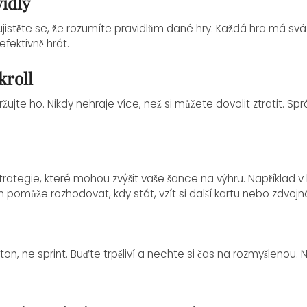
idly
ujistěte se, že rozumíte pravidlům dané hry. Každá hra má svá 
efektivně hrát.
kroll
ujte ho. Nikdy nehraje více, než si můžete dovolit ztratit. Spr
trategie, které mohou zvýšit vaše šance na výhru. Například v
ám pomůže rozhodovat, kdy stát, vzít si další kartu nebo zdvojn
ton, ne sprint. Buďte trpěliví a nechte si čas na rozmyšleno