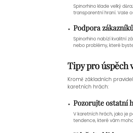
Spinorhino klade velký důra
transparentní hraní. Vaše o
Podpora zákazník
Spinorhino nabízí kvalitní z
nebo problémy, které byste
Tipy pro úspěch 
Kromě základních pravidel
karetních hrách:
Pozorujte ostatní 
V karetních hrách, jako je 
tendence, které vám moho