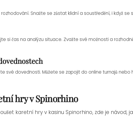
zhodování. Snažte se zůstat klidní a soustředění, i když se si
ejte si čas na analýzu situace. Zvažte své možnosti a rozhod
 dovednostech
jte své dovednosti. Můžete se zapojit do online turnajů nebo hr
retní hry v Spinorhino
oušet karetní hry v kasinu Spinorhino, zde je návod, jak