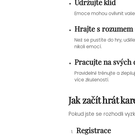
Udržujte klid
Emoce mohou ovlivnit vaše ro
Hrajte s rozumem
Než se pustíte do hry, uděl
nikoli emocí.
Pracujte na svých
Pravidelně trénujte a zlepšu
více zkušeností.
Jak začít hrát ka
Pokud jste se rozhodli vyzk
Registrace