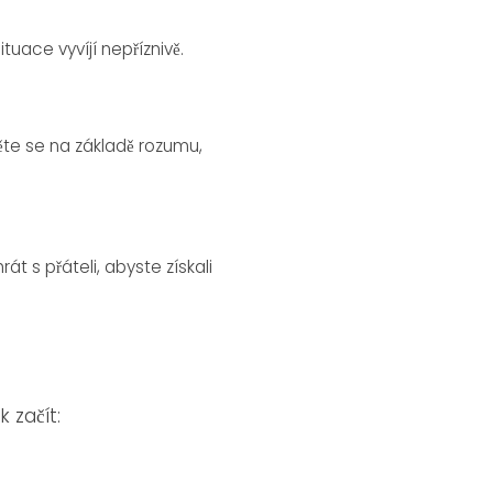
tuace vyvíjí nepříznivě.
něte se na základě rozumu,
át s přáteli, abyste získali
 začít: