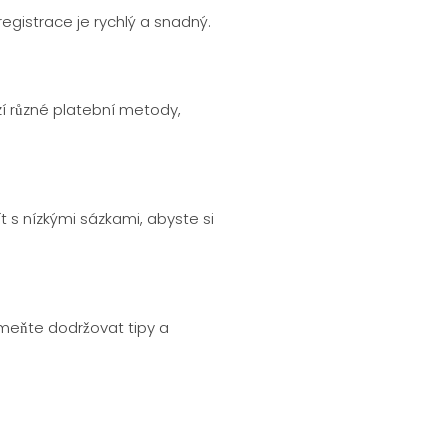
registrace je rychlý a snadný.
zí různé platební metody,
t s nízkými sázkami, abyste si
apomeňte dodržovat tipy a