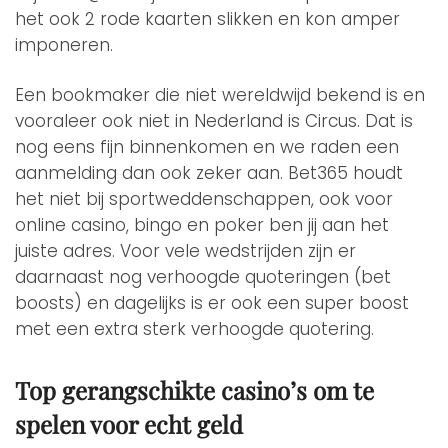
het ook 2 rode kaarten slikken en kon amper
imponeren.
Een bookmaker die niet wereldwijd bekend is en
vooraleer ook niet in Nederland is Circus. Dat is
nog eens fijn binnenkomen en we raden een
aanmelding dan ook zeker aan. Bet365 houdt
het niet bij sportweddenschappen, ook voor
online casino, bingo en poker ben jij aan het
juiste adres. Voor vele wedstrijden zijn er
daarnaast nog verhoogde quoteringen (bet
boosts) en dagelijks is er ook een super boost
met een extra sterk verhoogde quotering.
Top gerangschikte casino’s om te
spelen voor echt geld