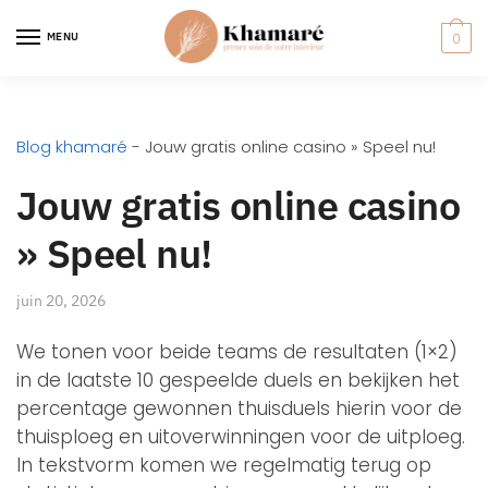
MENU
0
Blog khamaré
-
Jouw gratis online casino » Speel nu!
Jouw gratis online casino
» Speel nu!
juin 20, 2026
We tonen voor beide teams de resultaten (1×2)
in de laatste 10 gespeelde duels en bekijken het
percentage gewonnen thuisduels hierin voor de
thuisploeg en uitoverwinningen voor de uitploeg.
In tekstvorm komen we regelmatig terug op