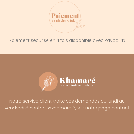
Paiement sécurisé en 4 fois disponible avec Paypal 4x
Notre service client traite vos demandes du lundi au
vendredi à contact@khamare.fr, sur
notre page contact