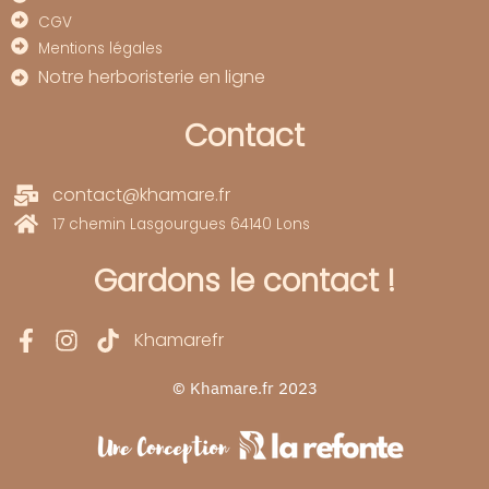
CGV
Mentions légales
Notre herboristerie en ligne
Contact
contact@khamare.fr
17 chemin Lasgourgues 64140 Lons
Gardons le contact !
Khamarefr
© Khamare.fr 2023