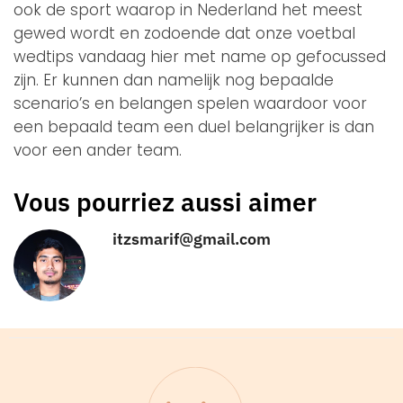
ook de sport waarop in Nederland het meest
gewed wordt en zodoende dat onze voetbal
wedtips vandaag hier met name op gefocussed
zijn. Er kunnen dan namelijk nog bepaalde
scenario’s en belangen spelen waardoor voor
een bepaald team een duel belangrijker is dan
voor een ander team.
Vous pourriez aussi aimer
itzsmarif@gmail.com