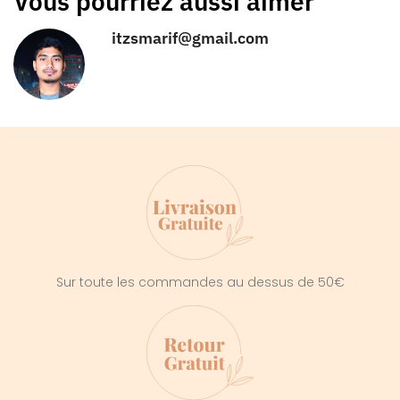
Vous pourriez aussi aimer
itzsmarif@gmail.com
Sur toute les commandes au dessus de 50€