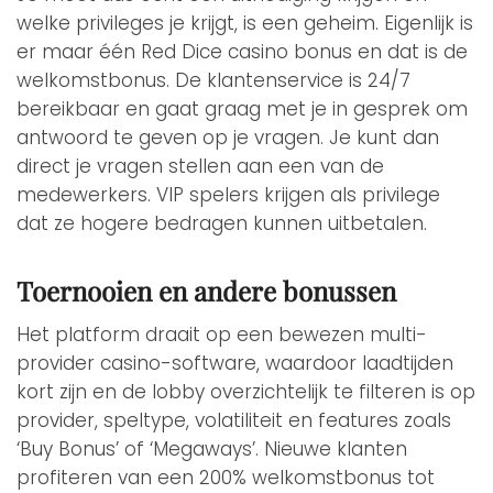
welke privileges je krijgt, is een geheim. Eigenlijk is
er maar één Red Dice casino bonus en dat is de
welkomstbonus. De klantenservice is 24/7
bereikbaar en gaat graag met je in gesprek om
antwoord te geven op je vragen. Je kunt dan
direct je vragen stellen aan een van de
medewerkers. VIP spelers krijgen als privilege
dat ze hogere bedragen kunnen uitbetalen.
Toernooien en andere bonussen
Het platform draait op een bewezen multi-
provider casino-software, waardoor laadtijden
kort zijn en de lobby overzichtelijk te filteren is op
provider, speltype, volatiliteit en features zoals
‘Buy Bonus’ of ‘Megaways’. Nieuwe klanten
profiteren van een 200% welkomstbonus tot