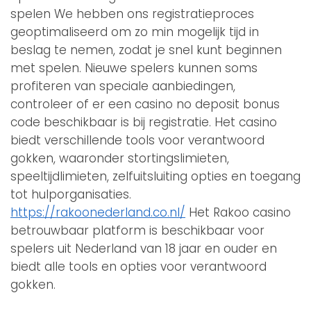
spelen We hebben ons registratieproces
geoptimaliseerd om zo min mogelijk tijd in
beslag te nemen, zodat je snel kunt beginnen
met spelen. Nieuwe spelers kunnen soms
profiteren van speciale aanbiedingen,
controleer of er een casino no deposit bonus
code beschikbaar is bij registratie. Het casino
biedt verschillende tools voor verantwoord
gokken, waaronder stortingslimieten,
speeltijdlimieten, zelfuitsluiting opties en toegang
tot hulporganisaties.
https://rakoonederland.co.nl/
Het Rakoo casino
betrouwbaar platform is beschikbaar voor
spelers uit Nederland van 18 jaar en ouder en
biedt alle tools en opties voor verantwoord
gokken.