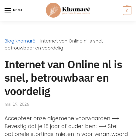
MENU
0
Blog khamaré
-
Internet van Online nl is snel,
betrouwbaar en voordelig
Internet van Online nl is
snel, betrouwbaar en
voordelig
mai 19, 2026
Accepteer onze algemene voorwaarden ⟶
Bevestig dat je 18 jaar of ouder bent ⟶ Stel
optionele stortingslimieten in voor verantwoord