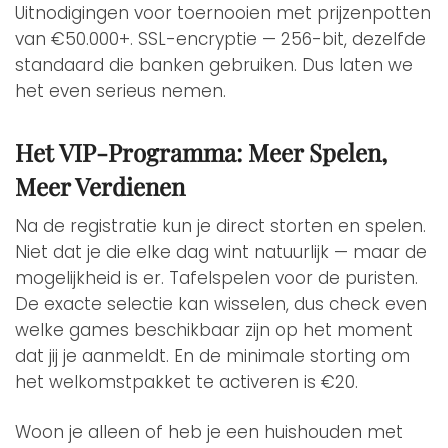
Uitnodigingen voor toernooien met prijzenpotten
van €50.000+. SSL-encryptie — 256-bit, dezelfde
standaard die banken gebruiken. Dus laten we
het even serieus nemen.
Het VIP-Programma: Meer Spelen,
Meer Verdienen
Na de registratie kun je direct storten en spelen.
Niet dat je die elke dag wint natuurlijk — maar de
mogelijkheid is er. Tafelspelen voor de puristen.
De exacte selectie kan wisselen, dus check even
welke games beschikbaar zijn op het moment
dat jij je aanmeldt. En de minimale storting om
het welkomstpakket te activeren is €20.
Woon je alleen of heb je een huishouden met