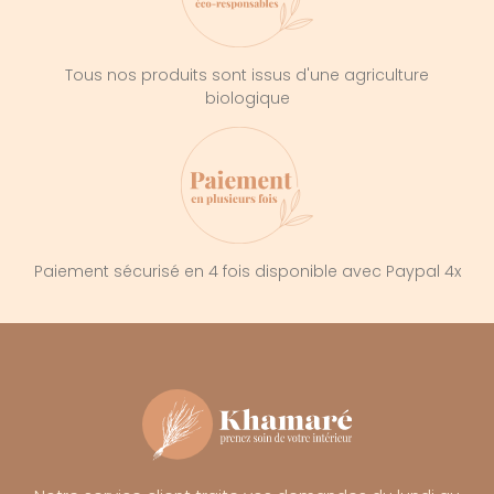
Tous nos produits sont issus d'une agriculture
biologique
Paiement sécurisé en 4 fois disponible avec Paypal 4x