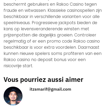
beschermt gebruikers en Rakoo Casino tegen
fraude en witwassen. Klassieke casinospellen zijn
beschikbaar in verschillende varianten voor alle
speelniveaus. Progressieve jackpots bieden de
kans op levensveranderende winsten met
prijzenpotten die dagelijks groeien. Controleer
regelmatig of er een promo code Rakoo casino
beschikbaar is voor extra voordelen. Daarnaast
kunnen nieuwe spelers soms profiteren van een
Rakoo casino no deposit bonus voor een
risicovrije start.
Vous pourriez aussi aimer
itzsmarif@gmail.com