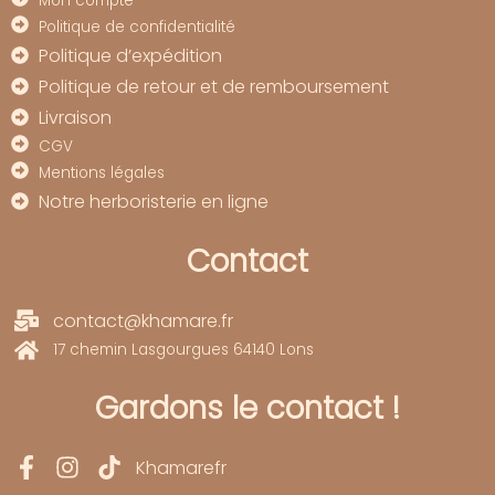
Mon compte
Politique de confidentialité
Politique d’expédition
Politique de retour et de remboursement
Livraison
CGV
Mentions légales
Notre herboristerie en ligne
Contact
contact@khamare.fr
17 chemin Lasgourgues 64140 Lons
Gardons le contact !
Khamarefr