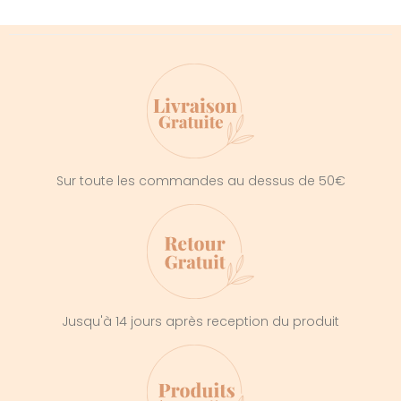
Sur toute les commandes au dessus de 50€
Jusqu'à 14 jours après reception du produit