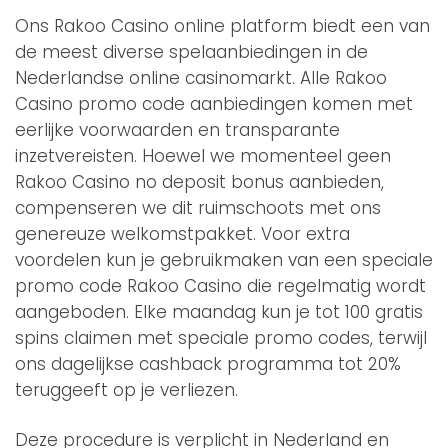
Ons Rakoo Casino online platform biedt een van
de meest diverse spelaanbiedingen in de
Nederlandse online casinomarkt. Alle Rakoo
Casino promo code aanbiedingen komen met
eerlijke voorwaarden en transparante
inzetvereisten. Hoewel we momenteel geen
Rakoo Casino no deposit bonus aanbieden,
compenseren we dit ruimschoots met ons
genereuze welkomstpakket. Voor extra
voordelen kun je gebruikmaken van een speciale
promo code Rakoo Casino die regelmatig wordt
aangeboden. Elke maandag kun je tot 100 gratis
spins claimen met speciale promo codes, terwijl
ons dagelijkse cashback programma tot 20%
teruggeeft op je verliezen.
Deze procedure is verplicht in Nederland en