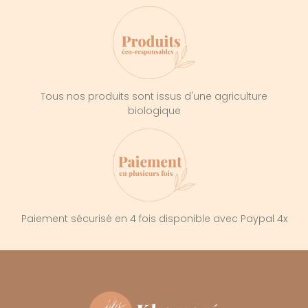
Tous nos produits sont issus d'une agriculture
biologique
Paiement sécurisé en 4 fois disponible avec Paypal 4x