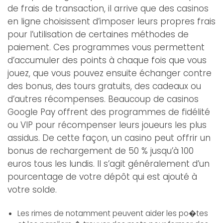
de frais de transaction, il arrive que des casinos
en ligne choisissent d’imposer leurs propres frais
pour l’utilisation de certaines méthodes de
paiement. Ces programmes vous permettent
d’accumuler des points à chaque fois que vous
jouez, que vous pouvez ensuite échanger contre
des bonus, des tours gratuits, des cadeaux ou
d’autres récompenses. Beaucoup de casinos
Google Pay offrent des programmes de fidélité
ou VIP pour récompenser leurs joueurs les plus
assidus. De cette façon, un casino peut offrir un
bonus de rechargement de 50 % jusqu’à 100
euros tous les lundis. Il s’agit généralement d’un
pourcentage de votre dépôt qui est ajouté à
votre solde.
Les rimes de notamment peuvent aider les po�tes